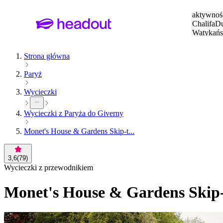
Szukaj
aktywnośc
Chalifa
Du
Watykańs
Eiffla
Par
Strona główna
Paryż
Wycieczki
Wycieczki z Paryża do Giverny
Monet's House & Gardens Skip-t...
3,6
(
79
)
Wycieczki z przewodnikiem
Monet's House & Gardens Skip-