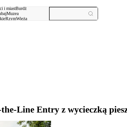
i i miast
Burdż
baj
Muzea
kie
Rzym
Wieża
yż
aktywności i miast
the-Line Entry z wycieczką pies