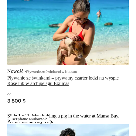
Nowość
Pływanie ze świnkami w Nassau
Pływanie ze świnkami – prywatny czarter łodzi na wyspie 
Rose lub w archipelagu Exumas
od
3 800 $
Slide 1 of 1, Man holding a pig in the water at Mansa Bay,
Bezpłatne anulowanie
Private Island Day Trip.