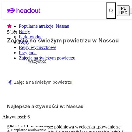
PL
USD
Popularne atrakcje: Nassau
Bilety
5
(
18
)
Parki wodne
Zajęcia na świeżym powietrzu w Nassau
Rejsy
Rejsy wycieczkowe
Przygoda
Zajęcia na świeżym powietrzu
Wszystko
Zajęcia na świeżym powietrzu
Najlepsze aktywności w: Nassau
Aktywności: 6
Slide 1 of 1, wyspa rose: półdniowa wycieczka „pływanie ze
Bezpłatne anulowanie