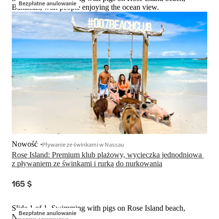
Bezpłatne anulowanie
Bahamas, with people enjoying the ocean view.
Nowość
Pływanie ze świnkami w Nassau
Rose Island: Premium klub plażowy, wycieczka jednodniowa 
z pływaniem ze świnkami i rurką do nurkowania
165 $
Slide 1 of 1, Swimming with pigs on Rose Island beach,
Bezpłatne anulowanie
Nassau, Bahamas.