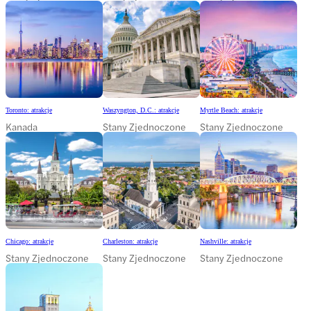
Toronto: atrakcje
Waszyngton, D.C.: atrakcje
Myrtle Beach: atrakcje
Kanada
Stany Zjednoczone
Stany Zjednoczone
Chicago: atrakcje
Charleston: atrakcje
Nashville: atrakcje
Stany Zjednoczone
Stany Zjednoczone
Stany Zjednoczone