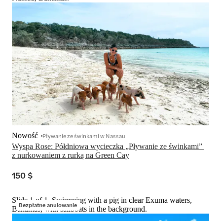
Nowość
Pływanie ze świnkami w Nassau
Wyspa Rose: Półdniowa wycieczka „Pływanie ze świnkami” 
z nurkowaniem z rurką na Green Cay
150 $
Slide 1 of 1, Swimming with a pig in clear Exuma waters,
Bezpłatne anulowanie
Bahamas, with sailboats in the background.