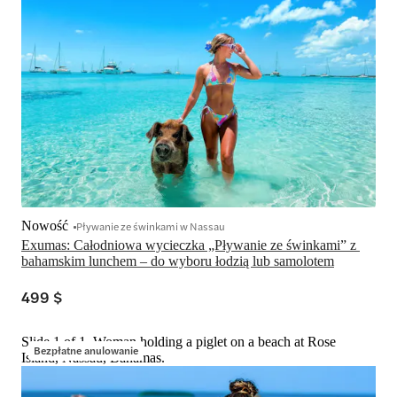
Nowość
Pływanie ze świnkami w Nassau
Exumas: Całodniowa wycieczka „Pływanie ze świnkami” z 
bahamskim lunchem – do wyboru łodzią lub samolotem
499 $
Slide 1 of 1, Woman holding a piglet on a beach at Rose
Bezpłatne anulowanie
Island, Nassau, Bahamas.