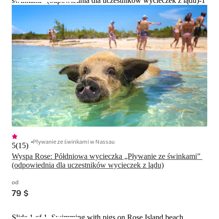
świnkami” (odpowiednia dla uczestników wycieczek z lądu)-1
Pływanie ze świnkami w Nassau
5
(
15
)
Wyspa Rose: Półdniowa wycieczka „Pływanie ze świnkami” 
(odpowiednia dla uczestników wycieczek z lądu)
od
79 $
Slide 1 of 1, Swimming with pigs on Rose Island beach,