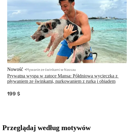
Nowość
Pływanie ze świnkami w Nassau
Prywatna wyspa w zatoce Mansa: Półdniowa wycieczka z 
pływaniem ze świnkami, nurkowaniem z rurką i obiadem
199 $
Przeglądaj według motywów