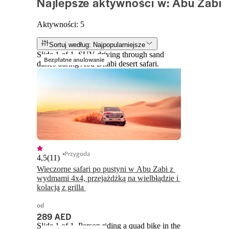
Najlepsze aktywności w: Abu Zabi
Aktywności: 5
Sortuj według: Najpopularniejsze
Slide 1 of 1, SUV driving through sand
Bezpłatne anulowanie
dunes during Abu Dhabi desert safari.
Przygoda
4,5
(
11
)
Wieczorne safari po pustyni w Abu Zabi z 
wydmami 4x4, przejażdżką na wielbłądzie i 
kolacją z grilla 
od
289 AED
Slide 1 of 1, Person riding a quad bike in the