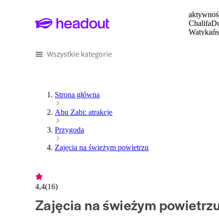
Szukaj
aktywnośc
Chalifa
Du
Watykańs
Eiffla
Par
Wszystkie kategorie
Strona główna
Abu Zabi: atrakcje
Przygoda
Zajęcia na świeżym powietrzu
4,4
(
16
)
Zajęcia na świeżym powietrz