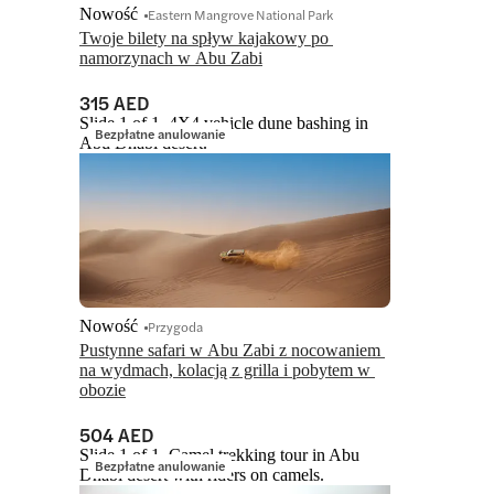
Nowość
Eastern Mangrove National Park
Twoje bilety na spływ kajakowy po 
namorzynach w Abu Zabi
315 AED
Slide 1 of 1, 4X4 vehicle dune bashing in
Bezpłatne anulowanie
Abu Dhabi desert.
Nowość
Przygoda
Pustynne safari w Abu Zabi z nocowaniem 
na wydmach, kolacją z grilla i pobytem w 
obozie
504 AED
Slide 1 of 1, Camel trekking tour in Abu
Bezpłatne anulowanie
Dhabi desert with riders on camels.