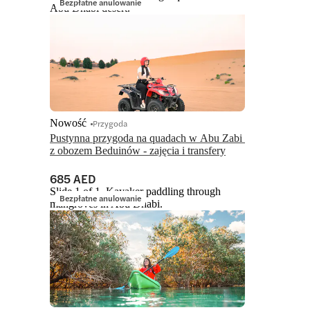
Bezpłatne anulowanie
Abu Dhabi desert.
Nowość
Przygoda
Pustynna przygoda na quadach w Abu Zabi 
z obozem Beduinów - zajęcia i transfery
685 AED
Slide 1 of 1, Kayaker paddling through
Bezpłatne anulowanie
mangroves in Abu Dhabi.