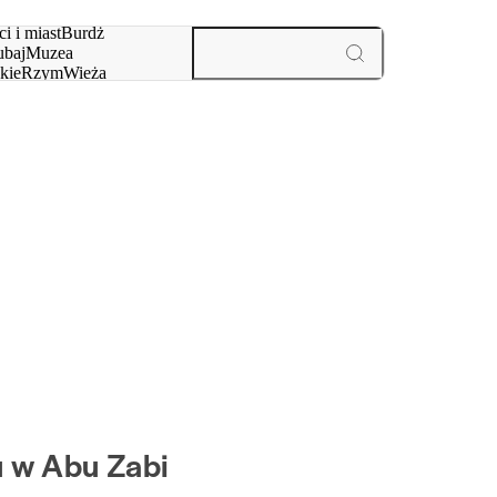
i i miast
Burdż
baj
Muzea
kie
Rzym
Wieża
yż
aktywności i miast
u w Abu Zabi