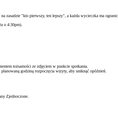
na zasadzie "kto pierwszy, ten lepszy", a każda wycieczka ma ogranicz
ża o 4:30pm).
ntem tożsamości ze zdjęciem w punkcie spotkania.
d planowaną godziną rozpoczęcia wizyty, aby uniknąć opóźnień.
tany Zjednoczone.