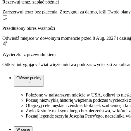
Rezerwuj teraz, zapłać później
Zarezerwuj teraz bez płacenia. Zrezygnuj za darmo, jeśli Twoje plany
Przedłużony okres ważności
Odwiedź miejsce w dowolnym momencie przed 8 Aug, 2027 i dzisiaj 
Wycieczka z przewodnikiem
Odkryj intrygujący świat więziennictwa podczas wycieczki za kulisam
Główne punkty
Położone w najstarszym mieście w USA, odkryj to niesła
Poznaj niezwykłą historię więzienia podczas wycieczki 
Obejrzyj cele męskie i żeńskie, bloki cel, szubienicę i ku
Zwiedź strefę maksymalnego bezpieczeństwa, w której zn
Poznaj legendę szeryfa Josepha Perry'ego, naczelnika wi
W cenie