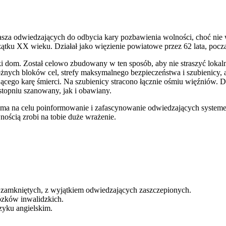
prasza odwiedzających do odbycia kary pozbawienia wolności, choć nie 
tku XX wieku. Działał jako więzienie powiatowe przez 62 lata, począ
i dom. Został celowo zbudowany w ten sposób, aby nie straszyć lokaln
óżnych bloków cel, strefy maksymalnego bezpieczeństwa i szubienicy, 
nującego karę śmierci. Na szubienicy stracono łącznie ośmiu więźniów
stopniu szanowany, jak i obawiany.
zka ma na celu poinformowanie i zafascynowanie odwiedzających systeme
ewnością zrobi na tobie duże wrażenie.
zamkniętych, z wyjątkiem odwiedzających zaszczepionych.
wózków inwalidzkich.
zyku angielskim.