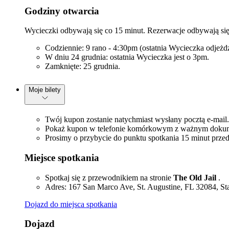
Godziny otwarcia
Wycieczki odbywają się co 15 minut. Rezerwacje odbywają się 
Codziennie: 9 rano - 4:30pm (ostatnia Wycieczka odjeżd
W dniu 24 grudnia: ostatnia Wycieczka jest o 3pm.
Zamknięte: 25 grudnia.
Moje bilety
Twój kupon zostanie natychmiast wysłany pocztą e-mail.
Pokaż kupon w telefonie komórkowym z ważnym dokume
Prosimy o przybycie do punktu spotkania 15 minut prze
Miejsce spotkania
Spotkaj się z przewodnikiem na stronie
The Old Jail
.
Adres: 167 San Marco Ave, St. Augustine, FL 32084, S
Dojazd do miejsca spotkania
Dojazd