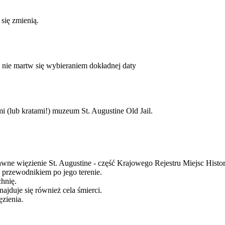
 się zmienią.
nie martw się wybieraniem dokładnej daty
i (lub kratami!) muzeum St. Augustine Old Jail.
wne więzienie St. Augustine - część Krajowego Rejestru Miejsc Histo
z przewodnikiem po jego terenie.
chnię.
ajduje się również cela śmierci.
ęzienia.