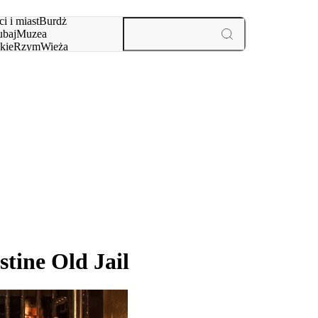
i i miast
Burdż
baj
Muzea
kie
Rzym
Wieża
yż
aktywności i miast
tine Old Jail