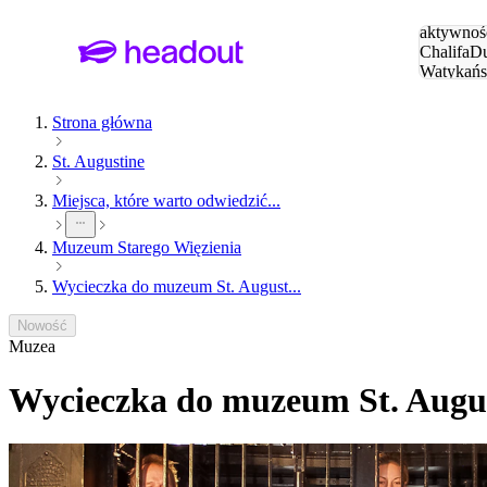
Szukaj
aktywnośc
Chalifa
Du
Watykańs
Eiffla
Par
Strona główna
St. Augustine
Miejsca, które warto odwiedzić...
Muzeum Starego Więzienia
Wycieczka do muzeum St. August...
Nowość
Muzea
Wycieczka do muzeum St. Augus