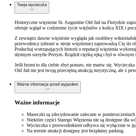
Twoja wycieczka
Historyczne więzienie St. Augustine Old Jail na Florydzie za
oferuje wgląd w codzienne życie więźniów z końca XIX i począ
Z zewnątrz dawne więzienie wygląda jak osobliwy wiktoriańsk
przewodnicy (ubrani w stroje więzienne) zaprowadzą Cię do r
Posłuchaj wstrząsających historii o reputacji więzienia wyko
słynnym szeryfie Perrym. Rządził ciężką ręką i był w równym 
Jeśli brzmi to dla ciebie zbyt ponuro, nie martw się. Wyciec
Old Jail nie jest twoją przeciętną atrakcją turystyczną, ale z p
Ważne informacje przed wyjazdem
Ważne informacje
Maseczki są zdecydowanie zalecane w pomieszczeniach 
Niektóre części Starego Więzienia nie są dostępne dla 
Wycieczka z przewodnikiem odbywa się wyłącznie w ję
Na terenie atrakcji dostępny jest bezpłatny parking.