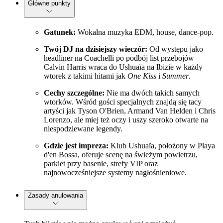
Główne punkty
Gatunek:
Wokalna muzyka EDM, house, dance-pop.
Twój DJ na dzisiejszy wieczór:
Od występu jako
headliner na Coachelli po podbój list przebojów –
Calvin Harris wraca do Ushuaïa na Ibizie w każdy
wtorek z takimi hitami jak
One Kiss
i
Summer
.
Cechy szczególne:
Nie ma dwóch takich samych
wtorków. Wśród gości specjalnych znajdą się tacy
artyści jak Tyson O'Brien, Armand Van Helden i Chris
Lorenzo, ale miej też oczy i uszy szeroko otwarte na
niespodziewane legendy.
Gdzie jest impreza:
Klub Ushuaïa, położony w Playa
d'en Bossa, oferuje scenę na świeżym powietrzu,
parkiet przy basenie, strefy VIP oraz
najnowocześniejsze systemy nagłośnieniowe.
Zasady anulowania