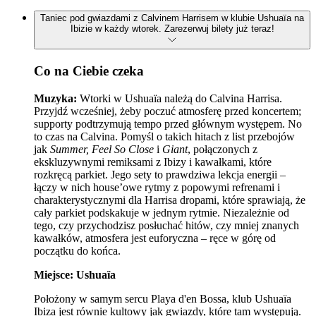
Taniec pod gwiazdami z Calvinem Harrisem w klubie Ushuaïa na
Ibizie w każdy wtorek. Zarezerwuj bilety już teraz!
Co na Ciebie czeka
Muzyka:
Wtorki w Ushuaïa należą do Calvina Harrisa.
Przyjdź wcześniej, żeby poczuć atmosferę przed koncertem;
supporty podtrzymują tempo przed głównym występem. No
to czas na Calvina. Pomyśl o takich hitach z list przebojów
jak
Summer, Feel So Close
i
Giant
, połączonych z
ekskluzywnymi remiksami z Ibizy i kawałkami, które
rozkręcą parkiet. Jego sety to prawdziwa lekcja energii –
łączy w nich house’owe rytmy z popowymi refrenami i
charakterystycznymi dla Harrisa dropami, które sprawiają, że
cały parkiet podskakuje w jednym rytmie. Niezależnie od
tego, czy przychodzisz posłuchać hitów, czy mniej znanych
kawałków, atmosfera jest euforyczna – ręce w górę od
początku do końca.
Miejsce:
Ushuaïa
Położony w samym sercu Playa d'en Bossa, klub Ushuaïa
Ibiza jest równie kultowy jak gwiazdy, które tam występują.