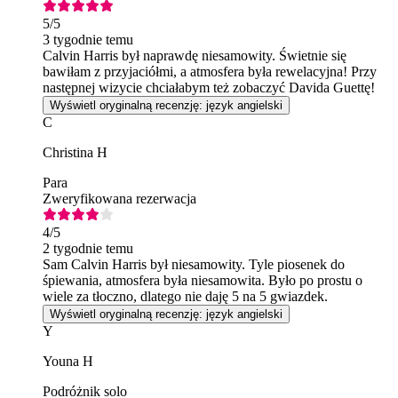
5
/5
3 tygodnie temu
Calvin Harris był naprawdę niesamowity. Świetnie się
bawiłam z przyjaciółmi, a atmosfera była rewelacyjna! Przy
następnej wizycie chciałabym też zobaczyć Davida Guettę!
Wyświetl oryginalną recenzję: język angielski
C
Christina H
Para
Zweryfikowana rezerwacja
4
/5
2 tygodnie temu
Sam Calvin Harris był niesamowity. Tyle piosenek do
śpiewania, atmosfera była niesamowita. Było po prostu o
wiele za tłoczno, dlatego nie daję 5 na 5 gwiazdek.
Wyświetl oryginalną recenzję: język angielski
Y
Youna H
Podróżnik solo