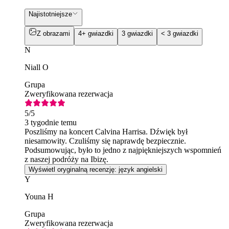
Najistotniejsze
Z obrazami
4+ gwiazdki
3 gwiazdki
< 3 gwiazdki
N
Niall O
Grupa
Zweryfikowana rezerwacja
5
/5
3 tygodnie temu
Poszliśmy na koncert Calvina Harrisa. Dźwięk był
niesamowity. Czuliśmy się naprawdę bezpiecznie.
Podsumowując, było to jedno z najpiękniejszych wspomnień
z naszej podróży na Ibizę.
Wyświetl oryginalną recenzję: język angielski
Y
Youna H
Grupa
Zweryfikowana rezerwacja