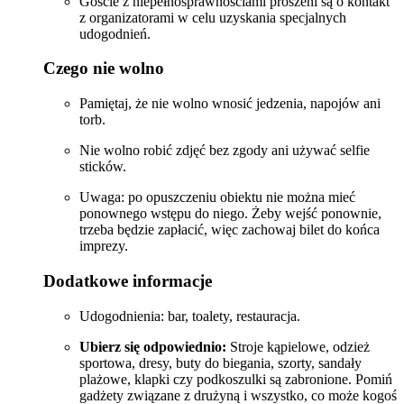
Goście z niepełnosprawnościami proszeni są o kontakt
z organizatorami w celu uzyskania specjalnych
udogodnień.
Czego nie wolno
Pamiętaj, że nie wolno wnosić jedzenia, napojów ani
torb.
Nie wolno robić zdjęć bez zgody ani używać selfie
sticków.
Uwaga: po opuszczeniu obiektu nie można mieć
ponownego wstępu do niego. Żeby wejść ponownie,
trzeba będzie zapłacić, więc zachowaj bilet do końca
imprezy.
Dodatkowe informacje
Udogodnienia: bar, toalety, restauracja.
Ubierz się odpowiednio:
Stroje kąpielowe, odzież
sportowa, dresy, buty do biegania, szorty, sandały
plażowe, klapki czy podkoszulki są zabronione. Pomiń
gadżety związane z drużyną i wszystko, co może kogoś