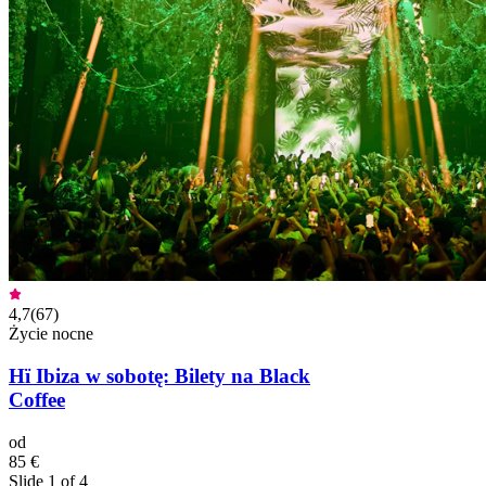
4,7
(
67
)
Życie nocne
Hï Ibiza w sobotę: Bilety na Black
Coffee
od
85 €
Slide 1 of 4