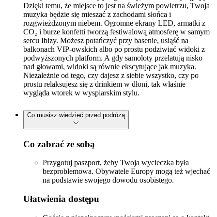
Dzięki temu, że miejsce to jest na świeżym powietrzu, Twoja
muzyka będzie się mieszać z zachodami słońca i
rozgwieżdżonym niebem. Ogromne ekrany LED, armatki z
CO₂ i burze konfetti tworzą festiwalową atmosferę w samym
sercu Ibizy. Możesz potańczyć przy basenie, usiąść na
balkonach VIP-owskich albo po prostu podziwiać widoki z
podwyższonych platform. A gdy samoloty przelatują nisko
nad głowami, widoki są równie ekscytujące jak muzyka.
Niezależnie od tego, czy dajesz z siebie wszystko, czy po
prostu relaksujesz się z drinkiem w dłoni, tak właśnie
wygląda wtorek w wyspiarskim stylu.
Co musisz wiedzieć przed podróżą
Co zabrać ze sobą
Przygotuj paszport, żeby Twoja wycieczka była
bezproblemowa. Obywatele Europy mogą też wjechać
na podstawie swojego dowodu osobistego.
Ułatwienia dostępu