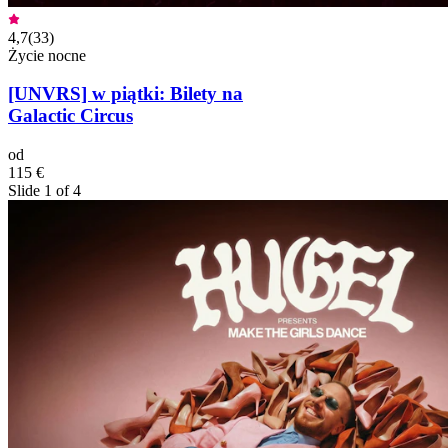
4,7
(
33
)
Życie nocne
[UNVRS] w piątki: Bilety na
Galactic Circus
od
115 €
Slide 1 of 4