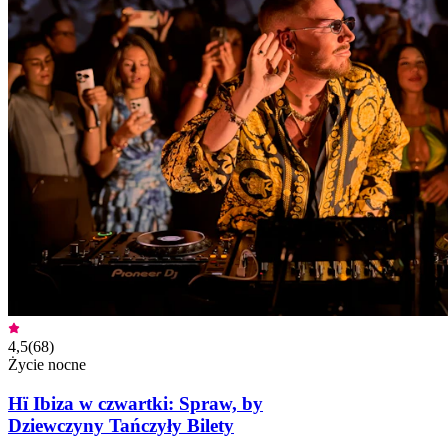
4,5
(
68
)
Życie nocne
Hï Ibiza w czwartki: Spraw, by
Dziewczyny Tańczyły Bilety