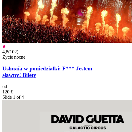
4,8
(
102
)
Życie nocne
Ushuaïa w poniedziałki: F*** Jestem
sławny! Bilety
od
120 €
Slide 1 of 4