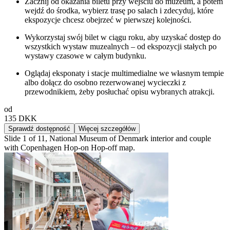
Zacznij od okazania biletu przy wejściu do muzeum, a potem
wejdź do środka, wybierz trasę po salach i zdecyduj, które
ekspozycje chcesz obejrzeć w pierwszej kolejności.
Wykorzystaj swój bilet w ciągu roku, aby uzyskać dostęp do
wszystkich wystaw muzealnych – od ekspozycji stałych po
wystawy czasowe w całym budynku.
Oglądaj eksponaty i stacje multimedialne we własnym tempie
albo dołącz do osobno rezerwowanej wycieczki z
przewodnikiem, żeby posłuchać opisu wybranych atrakcji.
od
135 DKK
Sprawdź dostępność
Więcej szczegółów
Slide 1 of 11, National Museum of Denmark interior and couple
with Copenhagen Hop-on Hop-off map.