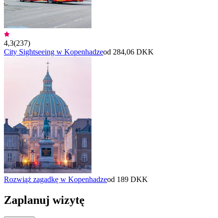
4,3
(
237
)
City Sightseeing w Kopenhadze
od 284,06 DKK
Rozwiąż zagadkę w Kopenhadze
od 189 DKK
Zaplanuj wizytę