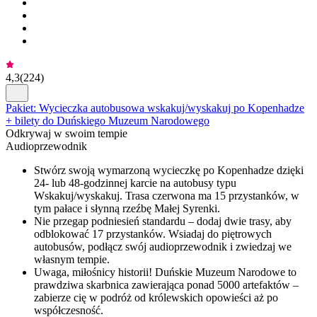
4,3
(
224
)
Pakiet: Wycieczka autobusowa wskakuj/wyskakuj po Kopenhadze
+ bilety do Duńskiego Muzeum Narodowego
Odkrywaj w swoim tempie
Audioprzewodnik
Stwórz swoją wymarzoną wycieczkę po Kopenhadze dzięki
24- lub 48-godzinnej karcie na autobusy typu
Wskakuj/wyskakuj. Trasa czerwona ma 15 przystanków, w
tym pałace i słynną rzeźbę Małej Syrenki.
Nie przegap podniesień standardu – dodaj dwie trasy, aby
odblokować 17 przystanków. Wsiadaj do piętrowych
autobusów, podłącz swój audioprzewodnik i zwiedzaj we
własnym tempie.
Uwaga, miłośnicy historii! Duńskie Muzeum Narodowe to
prawdziwa skarbnica zawierająca ponad 5000 artefaktów –
zabierze cię w podróż od królewskich opowieści aż po
współczesność.