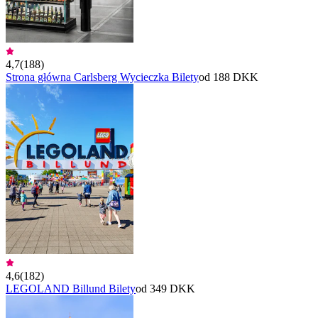
4,7
(
188
)
Strona główna Carlsberg Wycieczka Bilety
od 188 DKK
4,6
(
182
)
LEGOLAND Billund Bilety
od 349 DKK