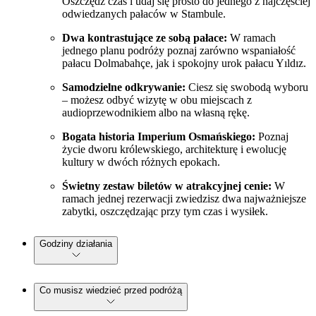
Oszczędź czas i udaj się prosto do jednego z najczęściej
odwiedzanych pałaców w Stambule.
Dwa kontrastujące ze sobą pałace:
W ramach
jednego planu podróży poznaj zarówno wspaniałość
pałacu Dolmabahçe, jak i spokojny urok pałacu Yıldız.
Samodzielne odkrywanie:
Ciesz się swobodą wyboru
– możesz odbyć wizytę w obu miejscach z
audioprzewodnikiem albo na własną rękę.
Bogata historia Imperium Osmańskiego:
Poznaj
życie dworu królewskiego, architekturę i ewolucję
kultury w dwóch różnych epokach.
Świetny zestaw biletów w atrakcyjnej cenie:
W
ramach jednej rezerwacji zwiedzisz dwa najważniejsze
zabytki, oszczędzając przy tym czas i wysiłek.
Godziny działania
Co musisz wiedzieć przed podróżą