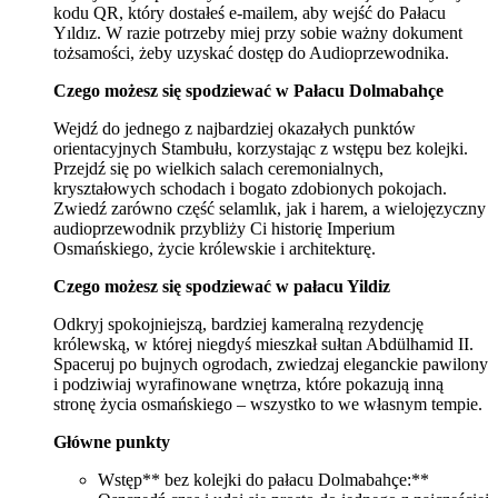
kodu QR, który dostałeś e-mailem, aby wejść do Pałacu
Yıldız. W razie potrzeby miej przy sobie ważny dokument
tożsamości, żeby uzyskać dostęp do Audioprzewodnika.
Czego możesz się spodziewać w Pałacu Dolmabahçe
Wejdź do jednego z najbardziej okazałych punktów
orientacyjnych Stambułu, korzystając z wstępu bez kolejki.
Przejdź się po wielkich salach ceremonialnych,
kryształowych schodach i bogato zdobionych pokojach.
Zwiedź zarówno część selamlık, jak i harem, a wielojęzyczny
audioprzewodnik przybliży Ci historię Imperium
Osmańskiego, życie królewskie i architekturę.
Czego możesz się spodziewać w pałacu Yildiz
Odkryj spokojniejszą, bardziej kameralną rezydencję
królewską, w której niegdyś mieszkał sułtan Abdülhamid II.
Spaceruj po bujnych ogrodach, zwiedzaj eleganckie pawilony
i podziwiaj wyrafinowane wnętrza, które pokazują inną
stronę życia osmańskiego – wszystko to we własnym tempie.
Główne punkty
Wstęp** bez kolejki do pałacu Dolmabahçe:**