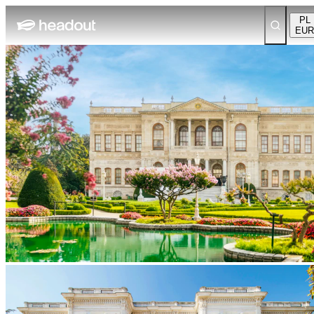
PL
EUR