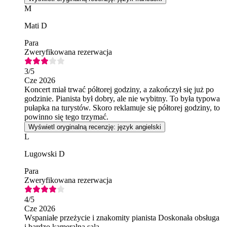
M
Mati D
Para
Zweryfikowana rezerwacja
3
/5
Cze 2026
Koncert miał trwać półtorej godziny, a zakończył się już po
godzinie. Pianista był dobry, ale nie wybitny. To była typowa
pułapka na turystów. Skoro reklamuje się półtorej godziny, to
powinno się tego trzymać.
Wyświetl oryginalną recenzję: język angielski
L
Lugowski D
Para
Zweryfikowana rezerwacja
4
/5
Cze 2026
Wspaniałe przeżycie i znakomity pianista Doskonała obsługa
i bardzo kameralna sala