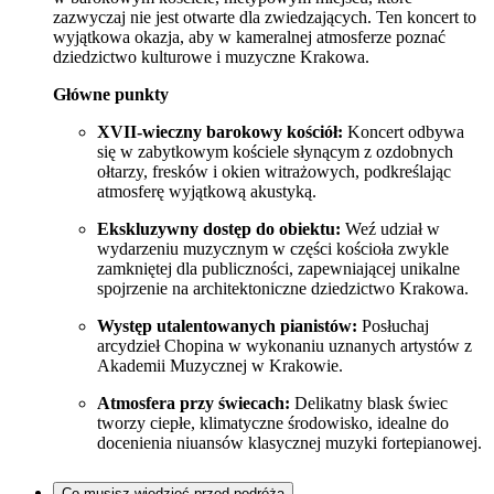
zazwyczaj nie jest otwarte dla zwiedzających. Ten koncert to
wyjątkowa okazja, aby w kameralnej atmosferze poznać
dziedzictwo kulturowe i muzyczne Krakowa.
Główne punkty
XVII-wieczny barokowy kościół:
Koncert odbywa
się w zabytkowym kościele słynącym z ozdobnych
ołtarzy, fresków i okien witrażowych, podkreślając
atmosferę wyjątkową akustyką.
Ekskluzywny dostęp do obiektu:
Weź udział w
wydarzeniu muzycznym w części kościoła zwykle
zamkniętej dla publiczności, zapewniającej unikalne
spojrzenie na architektoniczne dziedzictwo Krakowa.
Występ utalentowanych pianistów:
Posłuchaj
arcydzieł Chopina w wykonaniu uznanych artystów z
Akademii Muzycznej w Krakowie.
Atmosfera przy świecach:
Delikatny blask świec
tworzy ciepłe, klimatyczne środowisko, idealne do
docenienia niuansów klasycznej muzyki fortepianowej.
Co musisz wiedzieć przed podróżą