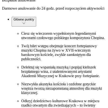
Bezpłatne anulowanie
Darmowe anulowanie do 24 godz. przed rozpoczęciem aktywności
Główne punkty
Ciesz się wieczorem wypełnionym legendarnymi
utworami czołowego polskiego kompozytora Chopina.
Twój bilet wstępu obejmuje koncert fortepianowy
muzyki Chopina na żywo w XVII-wiecznym
barokowym kościele, zwykle zamkniętym dla
publiczności.
Delektuj się wspaniałą muzyką i popijaj kieliszek
bezpłatnego wina, z utalentowanymi artystami
Akademii Muzycznej w Krakowie przy fortepianie.
Niezwykła akustyka kościoła i ozdobne gotyckie
wnętrza tworzą niezapomnianą atmosferę dla muzyki
klasycznej.
Odkryj dziedzictwo kulturowe Krakowa w miejscu
rzadko otwartym dla zwiedzających – to świetny