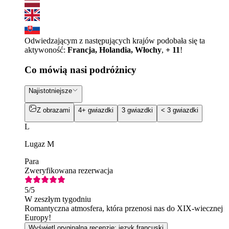
Odwiedzającym z następujących krajów podobała się ta
aktywoność:
Francja, Holandia, Włochy
,
+ 11
!
Co mówią nasi podróżnicy
Najistotniejsze
Z obrazami
4+ gwiazdki
3 gwiazdki
< 3 gwiazdki
L
Lugaz M
Para
Zweryfikowana rezerwacja
5
/5
W zeszłym tygodniu
Romantyczna atmosfera, która przenosi nas do XIX-wiecznej
Europy!
Wyświetl oryginalną recenzję: język francuski