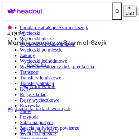
PL
USD
Popularne atrakcje: Szarm el-Szejk
Wycieczki
4,1
(
109
)
Wycieczki piesze
Morskie spacery w Szarm el-Szejk
Wycieczki z przewodnikiem
Wycieczki po mieście
Zakupy
Wycieczki jednodniowe
Wszystko
Wycieczki statkiem z dużą prędkością
Transport
Transfery lotniskowe
Transfery atrakcji
Nurkowanie
Rejsy
Rejsy z kolacją
Rejsy wycieczkowe
Rozrywka
Jazda na nartach wodnych
Show
Przygoda
Safari na pustyni
Zajęcia na świeżym powietrzu
Wynajem łodzi
Wycieczki górskie