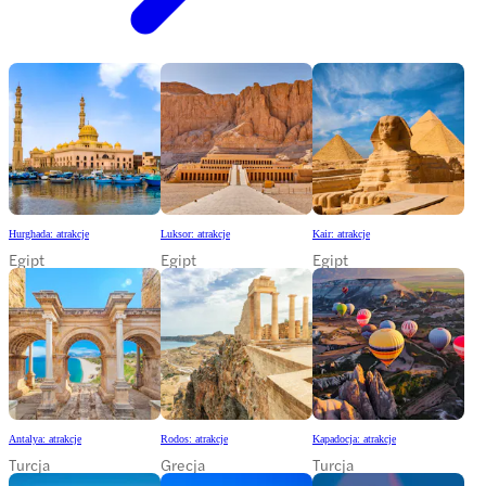
Hurghada: atrakcje
Luksor: atrakcje
Kair: atrakcje
Egipt
Egipt
Egipt
Antalya: atrakcje
Rodos: atrakcje
Kapadocja: atrakcje
Turcja
Grecja
Turcja