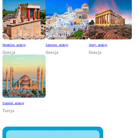
Heraklion: atrakcje
Santorini: atrakcje
Ateny: atrakcje
Grecja
Grecja
Grecja
Stambuł: atrakcje
Turcja