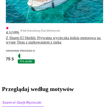
Park Narodowy Ras Mohamed
4,1
(
109
)
Z Sharm El Sheikh: Prywatna wycieczka łodzią motorową na 
wyspę Tiran z nurkowaniem z rurką
ORIGINAL PRICE
84 $
75 $
11% zniżki
Przeglądaj według motywów
Szarm el-Szejk Wycieczki