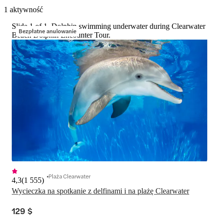
1 aktywność
Slide 1 of 1, Dolphin swimming underwater during Clearwater
Bezpłatne anulowanie
Beach Dolphin Encounter Tour.
Plaża Clearwater
4,3
(
1 555
)
Wycieczka na spotkanie z delfinami i na plażę Clearwater
129 $