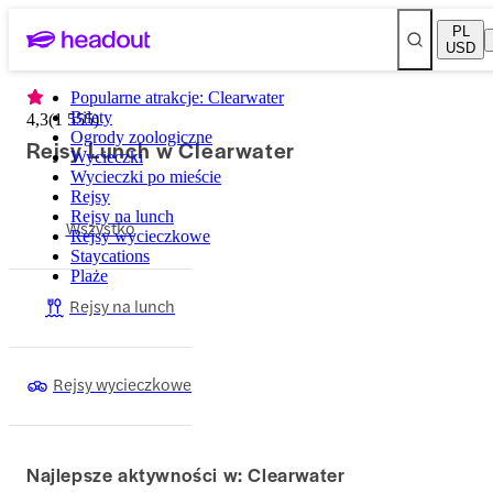
PL
USD
Popularne atrakcje: Clearwater
Bilety
4,3
(
1 555
)
Ogrody zoologiczne
Rejsy Lunch w Clearwater
Wycieczki
Wycieczki po mieście
Rejsy
Rejsy na lunch
Wszystko
Rejsy wycieczkowe
Staycations
Plaże
Rejsy na lunch
Rejsy wycieczkowe
Najlepsze aktywności w: Clearwater