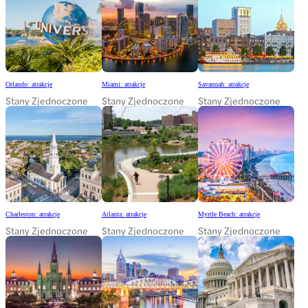
Orlando: atrakcje
Miami: atrakcje
Savannah: atrakcje
Stany Zjednoczone
Stany Zjednoczone
Stany Zjednoczone
Charleston: atrakcje
Atlanta: atrakcje
Myrtle Beach: atrakcje
Stany Zjednoczone
Stany Zjednoczone
Stany Zjednoczone