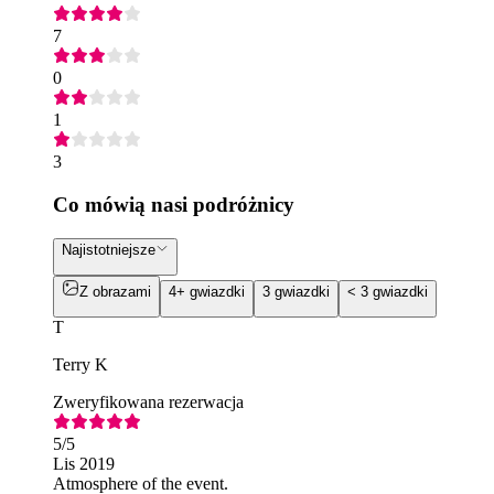
7
0
1
3
Co mówią nasi podróżnicy
Najistotniejsze
Z obrazami
4+ gwiazdki
3 gwiazdki
< 3 gwiazdki
T
Terry K
Zweryfikowana rezerwacja
5
/5
Lis 2019
Atmosphere of the event.