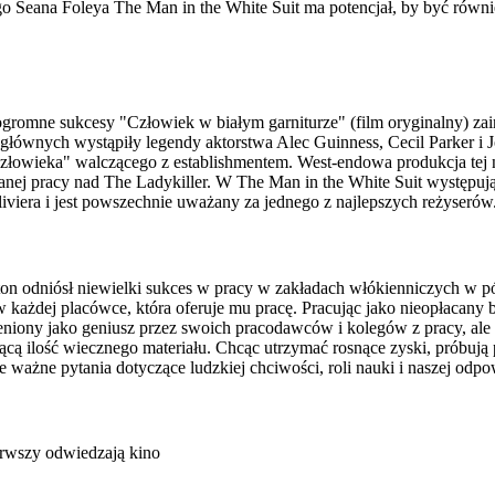
Seana Foleya The Man in the White Suit ma potencjał, by być równie
romne sukcesy "Człowiek w białym garniturze" (film oryginalny) zai
głównych wystąpiły legendy aktorstwa Alec Guinness, Cecil Parker i
człowieka" walczącego z establishmentem. West-endowa produkcja tej 
nej pracy nad The Ladykiller. W The Man in the White Suit występują
viera i jest powszechnie uważany za jednego z najlepszych reżyserów
n odniósł niewielki sukces w pracy w zakładach włókienniczych w pó
 każdej placówce, która oferuje mu pracę. Pracując jako nieopłacany
eniony jako geniusz przez swoich pracodawców i kolegów z pracy, ale
cą ilość wiecznego materiału. Chcąc utrzymać rosnące zyski, próbują 
je ważne pytania dotyczące ludzkiej chciwości, roli nauki i naszej od
erwszy odwiedzają kino