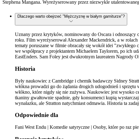
Stephena Mangana. Wyreżyserowany przez niezwykle utalentowanego 
Dlaczego warto obejrzeć "Mężczyznę w białym garniturze"?
Uznany przez krytyków, nominowany do Oscara i odnoszący og
roku. Film wyreżyserował Alexander Mackendrick, a w rolach 
tematy poruszane w filmie obracały się wokół idei "zwykłego 
we współpracy z projektantem Michaelem Taylorem, po ich uda
EastEnders. Sam Foley jest dwukrotnym laureatem Nagrody Oli
Historia
Były naukowiec z Cambridge i chemik badawczy Sidney Stratto
włókna prowadzi go do żądania drogich udogodnień i sprzętu w
włókno, które nigdy się nie zużywa. Naukowiec jest wysoko c
tkaniny gwałtownie spadnie, gdy konsumenci kupią wystarczają
wynalazku, ale Stratton natychmiast odmawia. Historia ta zada
Odpowiednie dla
Fani West Endu | Komedie satyryczne | Osoby, które po raz pi