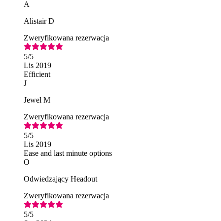
A
Alistair D
Zweryfikowana rezerwacja
5
/5
Lis 2019
Efficient
J
Jewel M
Zweryfikowana rezerwacja
5
/5
Lis 2019
Ease and last minute options
O
Odwiedzający Headout
Zweryfikowana rezerwacja
5
/5