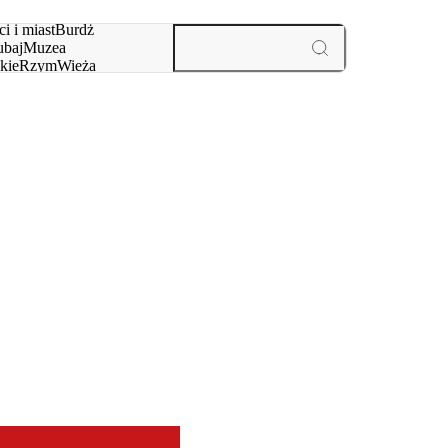
i i miast
Burdż
baj
Muzea
kie
Rzym
Wieża
yż
aktywności i miast