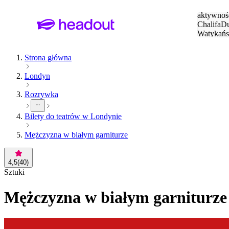
Szukaj
aktywnośc
Chalifa
Du
Watykańs
Eiffla
Par
Strona główna
Londyn
Rozrywka
Bilety do teatrów w Londynie
Mężczyzna w białym garniturze
4,5
(
40
)
Sztuki
Mężczyzna w białym garniturze