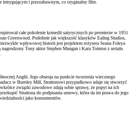
 intrygującym i przezabawnym, co oryginalny film.
nspirował całe pokolenie komedii satyrycznych po premierze w 1951
 Joan Greenwood. Podobnie jak większość klasyków Ealing Studios,
niezwykle wpływowej historii jest projektem reżysera Seana Foleya
 nagrodzony Tony aktor Stephen Mangan i Kara Tointon z serialu
.
łnocnej Anglii. Jego obsesja na punkcie tworzenia wiecznego
 badacz w Burnley Mill, Strattonowi przypadkowo udaje się stworzyć
 wkrótce związki zawodowe zdają sobie sprawę, że popyt na ich
przekupić Strattona do podpisania umowy, która da im prawa do jego
powiedzialności jako konsumentów.