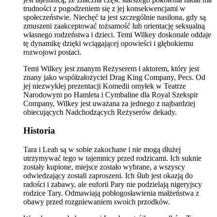
trudności z pogodzeniem się z jej konsekwencjami w
społeczeństwie. Niechęć ta jest szczególnie nasilona, gdy są
zmuszeni zaakceptować tożsamość lub orientację seksualną
własnego rodzeństwa i dzieci. Temi Wilkey doskonale oddaje
tę dynamikę dzięki wciągającej opowieści i głębokiemu
rozwojowi postaci.
Temi Wilkey jest znanym Reżyserem i aktorem, który jest
znany jako współzałożyciel Drag King Company, Pecs. Od
jej niezwykłej prezentacji Komedii omyłek w Teatrze
Narodowym po Hamleta i Cymbaline dla Royal Szekspir
Company, Wilkey jest uważana za jednego z najbardziej
obiecujących Nadchodzących Reżyserów dekady.
Historia
Tara i Leah są w sobie zakochane i nie mogą dłużej
utrzymywać tego w tajemnicy przed rodzicami. Ich suknie
zostały kupione, miejsce zostało wybrane, a wszyscy
odwiedzający zostali zaproszeni. Ich ślub jest okazją do
radości i zabawy, ale euforii Pary nie podzielają nigeryjscy
rodzice Tary. Odmawiają pobłogosławienia małżeństwa z
obawy przed rozgniewaniem swoich przodków.