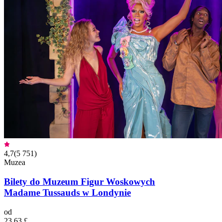
4,7
(
5 751
)
Muzea
Bilety do Muzeum Figur Woskowych
Madame Tussauds w Londynie
od
23,63 £