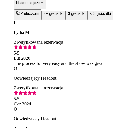
Najistotniejsze
Z obrazami
4+ gwiazdki
3 gwiazdki
< 3 gwiazdki
L
Lydia M
Zweryfikowana rezerwacja
5
/5
Lut 2020
The process for very easy and the show was great.
O
Odwiedzający Headout
Zweryfikowana rezerwacja
5
/5
Cze 2024
O
Odwiedzający Headout