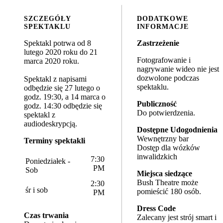
SZCZEGÓŁY
DODATKOWE
SPEKTAKLU
INFORMACJE
Spektakl potrwa od 8
Zastrzeżenie
lutego 2020 roku do 21
Fotografowanie i
marca 2020 roku.
nagrywanie wideo nie jest
dozwolone podczas
Spektakl z napisami
spektaklu.
odbędzie się 27 lutego o
godz. 19:30, a 14 marca o
Publiczność
godz. 14:30 odbędzie się
Do potwierdzenia.
spektakl z
audiodeskrypcją.
Dostępne Udogodnienia
Wewnętrzny bar
Terminy spektakli
Dostęp dla wózków
inwalidzkich
7:30
Poniedziałek -
PM
Sob
Miejsca siedzące
Bush Theatre może
2:30
śr i sob
pomieścić 180 osób.
PM
Dress Code
Czas trwania
Zalecany jest strój smart i