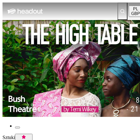
PL
GBP
Sztuki