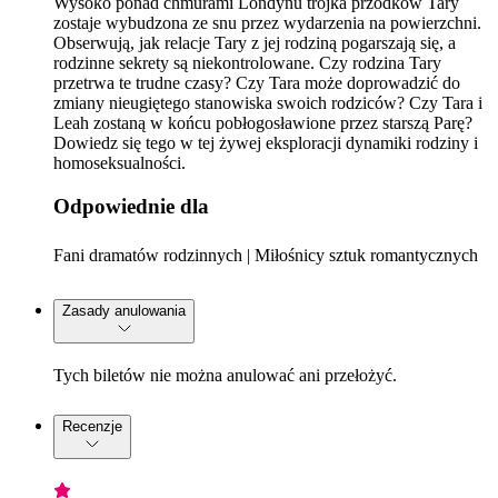
Wysoko ponad chmurami Londynu trójka przodków Tary
zostaje wybudzona ze snu przez wydarzenia na powierzchni.
Obserwują, jak relacje Tary z jej rodziną pogarszają się, a
rodzinne sekrety są niekontrolowane. Czy rodzina Tary
przetrwa te trudne czasy? Czy Tara może doprowadzić do
zmiany nieugiętego stanowiska swoich rodziców? Czy Tara i
Leah zostaną w końcu pobłogosławione przez starszą Parę?
Dowiedz się tego w tej żywej eksploracji dynamiki rodziny i
homoseksualności.
Odpowiednie dla
Fani dramatów rodzinnych | Miłośnicy sztuk romantycznych
Zasady anulowania
Tych biletów nie można anulować ani przełożyć.
Recenzje