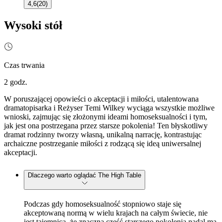
4,6
(
20
)
Wysoki stół
Czas trwania
2 godz.
W poruszającej opowieści o akceptacji i miłości, utalentowana
dramatopisarka i Reżyser Temi Wilkey wyciąga wszystkie możliwe
wnioski, zajmując się złożonymi ideami homoseksualności i tym,
jak jest ona postrzegana przez starsze pokolenia! Ten błyskotliwy
dramat rodzinny tworzy własną, unikalną narrację, kontrastując
archaiczne postrzeganie miłości z rodzącą się ideą uniwersalnej
akceptacji.
Dlaczego warto oglądać The High Table
Podczas gdy homoseksualność stopniowo staje się
akceptowaną normą w wielu krajach na całym świecie, nie
jest tajemnicą, że znaczna część starszego pokolenia nadal ma