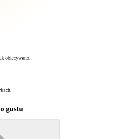
 jak obiecywano.
ykach.
o gustu