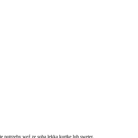
e potrzeby weź ze sobą lekką kurtkę lub sweter.