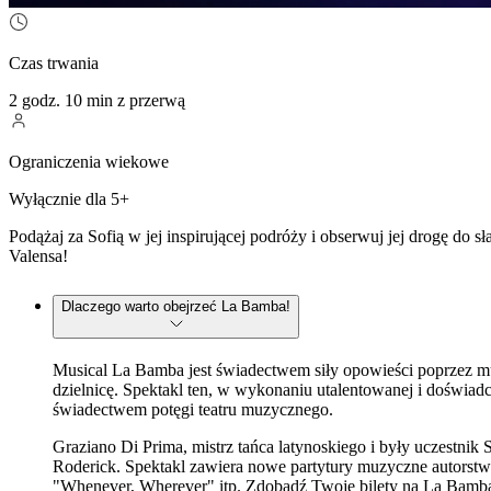
Czas trwania
2 godz. 10 min z przerwą
Ograniczenia wiekowe
Wyłącznie dla 5+
Podążaj za Sofią w jej inspirującej podróży i obserwuj jej drogę d
Valensa!
Dlaczego warto obejrzeć La Bamba!
Musical La Bamba jest świadectwem siły opowieści poprzez muzyk
dzielnicę. Spektakl ten, w wykonaniu utalentowanej i doświad
świadectwem potęgi teatru muzycznego.
Graziano Di Prima, mistrz tańca latynoskiego i były uczestnik
Roderick. Spektakl zawiera nowe partytury muzyczne autorstw
"Whenever, Wherever" itp. Zdobądź Twoje bilety na La Bamba! 