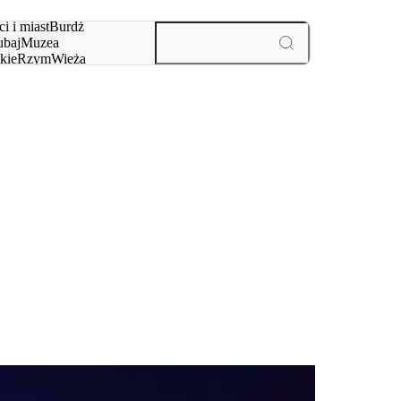
i i miast
Burdż
baj
Muzea
kie
Rzym
Wieża
yż
aktywności i miast