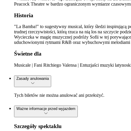
Peacock Theatre w bardzo ograniczonym wymiarze czasowym
Historia
"La Bamba!" to sugestywny musical, który śledzi inspirującą p
trudnej rzeczywistości, którą rzuca na nią los na szczycie pod
Wycieczka w magię muzycznej podróży Sofii w tej porywającej 
uduchowionymi rytmami R&B oraz wybuchowymi melodiami 
Świetne dla
Musicale | Fani Ritchiego Valensa | Entuzjaści muzyki latynosk
Zasady anulowania
Tych biletów nie można anulować ani przełożyć.
Ważne informacje przed wyjazdem
Szczegóły spektaklu