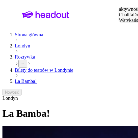
Szukaj
aktywnośc
Chalifa
Du
Watykańs
Eiffla
Par
Strona główna
Londyn
Rozrywka
Bilety do teatrów w Londynie
La Bamba!
Nowość
Londyn
La Bamba!