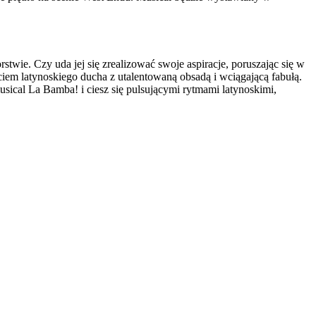
twie. Czy uda jej się zrealizować swoje aspiracje, poruszając się w
yciem latynoskiego ducha z utalentowaną obsadą i wciągającą fabułą.
sical La Bamba! i ciesz się pulsującymi rytmami latynoskimi,