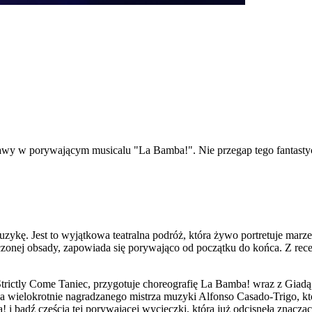
o sławy w porywającym musicalu "La Bamba!". Nie przegap tego fantast
ę. Jest to wyjątkowa teatralna podróż, która żywo portretuje marzenia 
czonej obsady, zapowiada się porywająco od początku do końca. Z rece
 Strictly Come Taniec, przygotuje choreografię La Bamba! wraz z Giadą
a wielokrotnie nagradzanego mistrza muzyki Alfonso Casado-Trigo, któ
i bądź częścią tej porywającej wycieczki, która już odcisnęła znaczą