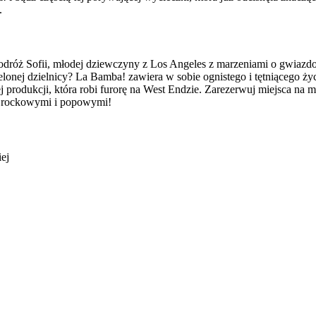
.
odróż Sofii, młodej dziewczyny z Los Angeles z marzeniami o gwiazdors
zielonej dzielnicy? La Bamba! zawiera w sobie ognistego i tętniącego ż
produkcji, która robi furorę na West Endzie. Zarezerwuj miejsca na mu
rockowymi i popowymi!
iej