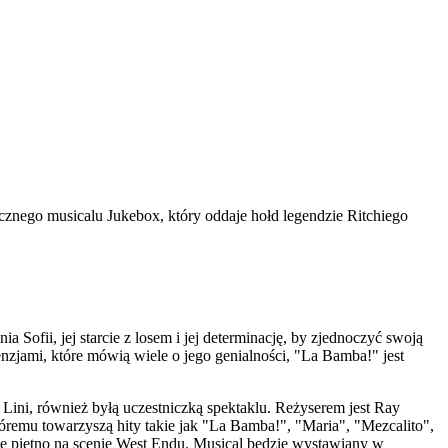
ycznego musicalu Jukebox, który oddaje hołd legendzie Ritchiego
Sofii, jej starcie z losem i jej determinację, by zjednoczyć swoją
nzjami, które mówią wiele o jego genialności, "La Bamba!" jest
 Lini, również byłą uczestniczką spektaklu. Reżyserem jest Ray
remu towarzyszą hity takie jak "La Bamba!", "Maria", "Mezcalito",
ce piętno na scenie West Endu. Musical będzie wystawiany w