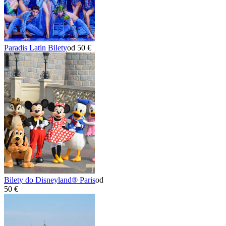
Paradis Latin Bilety
od 50 €
Bilety do Disneyland® Paris
od
50 €