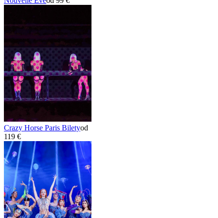
Nouvelle Eve
od 99 €
Crazy Horse Paris Bilety
od
119 €