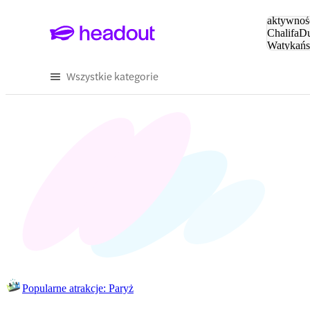
Szukaj
aktywnośc
Chalifa
Du
Watykańs
Eiffla
Par
Wszystkie kategorie
Popularne atrakcje: Paryż