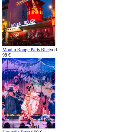
Moulin Rouge Paris Bilety
od
98 €