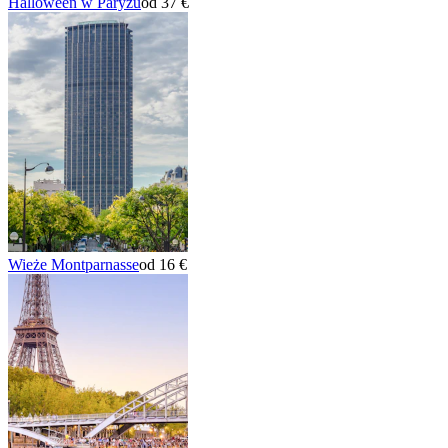
Halloween w Paryżu
od 37 €
Wieże Montparnasse
od 16 €