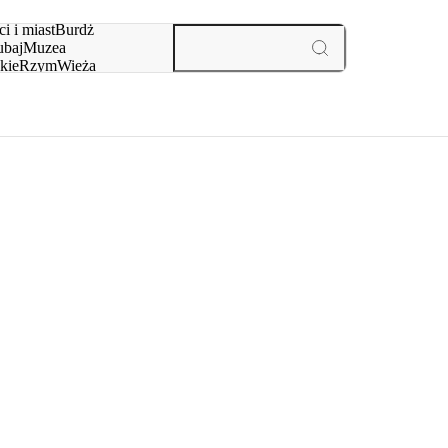
i i miast
Burdż
baj
Muzea
kie
Rzym
Wieża
yż
aktywności i miast