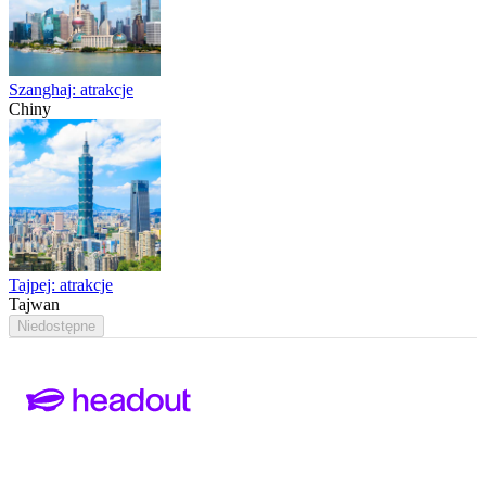
Szanghaj: atrakcje
Chiny
Tajpej: atrakcje
Tajwan
Niedostępne