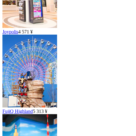
Joypolis
4 571 ¥
FujiQ Highland
5 313 ¥