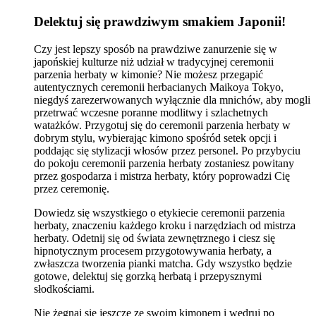
Delektuj się prawdziwym smakiem Japonii!
Czy jest lepszy sposób na prawdziwe zanurzenie się w
japońskiej kulturze niż udział w tradycyjnej ceremonii
parzenia herbaty w kimonie? Nie możesz przegapić
autentycznych ceremonii herbacianych Maikoya Tokyo,
niegdyś zarezerwowanych wyłącznie dla mnichów, aby mogli
przetrwać wczesne poranne modlitwy i szlachetnych
watażków. Przygotuj się do ceremonii parzenia herbaty w
dobrym stylu, wybierając kimono spośród setek opcji i
poddając się stylizacji włosów przez personel. Po przybyciu
do pokoju ceremonii parzenia herbaty zostaniesz powitany
przez gospodarza i mistrza herbaty, który poprowadzi Cię
przez ceremonię.
Dowiedz się wszystkiego o etykiecie ceremonii parzenia
herbaty, znaczeniu każdego kroku i narzędziach od mistrza
herbaty. Odetnij się od świata zewnętrznego i ciesz się
hipnotycznym procesem przygotowywania herbaty, a
zwłaszcza tworzenia pianki matcha. Gdy wszystko będzie
gotowe, delektuj się gorzką herbatą i przepysznymi
słodkościami.
Nie żegnaj się jeszcze ze swoim kimonem i wędruj po