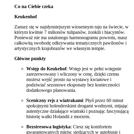
Co na Ciebie czeka
Keukenhof
Zanurz się w najsłynniejszym wiosennym raju na świecie, w
którym kwitnie 7 milionów tulipanów, żonkili i hiacyntów.
Ponieważ nie ma ustalonego harmonogramu powrotu, masz
całkowitą swobodę odkrywania tematycznych pawilonów i
artystycznych krajobrazów we własnym tempie.
Główne punkty
Wstęp do Keukehof
: Wstęp jest w pełni wstępnie
zarezerwowany i wliczony w cenę, dzięki czemu
możesz wejść prosto na wystawy kwiatowe i
podziwiać sezonowe eksponaty bez konieczności
dodatkowego planowania.
Sceniczny rejs z wiatrakami
: Płyń przez 60 minut
spokojnymi holenderskimi drogami wodnymi, mijając
autentyczne działające wiatraki i poznając fascynującą
historię walki Holandii z morzem.
Bezstresowa logistyka
: Ciesz się komfortem
gwarantowanych miejsc siedzących w autobusie i