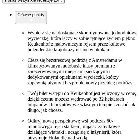
Pokaż wszystkie recenzje 2.4K
Główne punkty
Wybierz się na doskonale skoordynowaną jednodniową
wycieczkę, która łączy w sobie tętniące życiem piękno
Keukenhof z malowniczym rejsem przez kultowe
holenderskie krajobrazy usiane wiatrakami.
Ciesz się bezstresową podróżą z Amsterdamu w
klimatyzowanym autobusie klasy premium z
zarezerwowanymi miejscami siedzącymi i
dedykowanymi opiekunami wycieczki, którzy
zapewnią płynny i bezproblemowy przebieg podróży.
Twój bilet wstępu do Keukenhof jest wliczony w cenę,
dzięki czemu możesz wędrować po 32 hektarach
tulipanów i hiacyntów we własnym tempie i zostać tak
długo, jak chcesz.
Odkryj nową perspektywę wsi podczas 60-
minutowego rejsu statkiem, mijając zabytkowe
działające wiatraki i ucząc się o inżynierii, która
utrzymuje Holandię nad wodą.