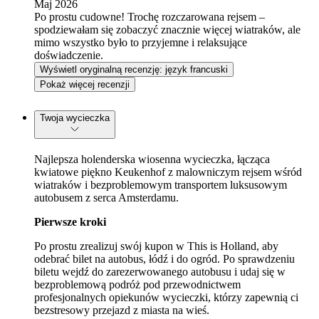
Maj 2026
Po prostu cudowne! Trochę rozczarowana rejsem –
spodziewałam się zobaczyć znacznie więcej wiatraków, ale
mimo wszystko było to przyjemne i relaksujące
doświadczenie.
Wyświetl oryginalną recenzję: język francuski
Pokaż więcej recenzji
Twoja wycieczka
Najlepsza holenderska wiosenna wycieczka, łącząca
kwiatowe piękno Keukenhof z malowniczym rejsem wśród
wiatraków i bezproblemowym transportem luksusowym
autobusem z serca Amsterdamu.
Pierwsze kroki
Po prostu zrealizuj swój kupon w This is Holland, aby
odebrać bilet na autobus, łódź i do ogród. Po sprawdzeniu
biletu wejdź do zarezerwowanego autobusu i udaj się w
bezproblemową podróż pod przewodnictwem
profesjonalnych opiekunów wycieczki, którzy zapewnią ci
bezstresowy przejazd z miasta na wieś.