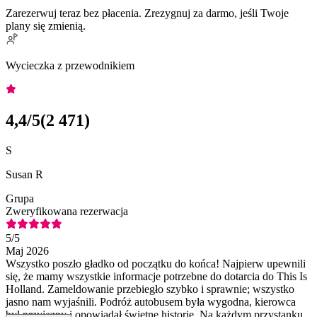
Zarezerwuj teraz bez płacenia. Zrezygnuj za darmo, jeśli Twoje
plany się zmienią.
Wycieczka z przewodnikiem
4,4
/5
(
2 471
)
S
Susan R
Grupa
Zweryfikowana rezerwacja
5
/5
Maj 2026
Wszystko poszło gładko od początku do końca! Najpierw upewnili
się, że mamy wszystkie informacje potrzebne do dotarcia do This Is
Holland. Zameldowanie przebiegło szybko i sprawnie; wszystko
jasno nam wyjaśnili. Podróż autobusem była wygodna, kierowca
był przyjazny i opowiadał świetne historie. Na każdym przystanku