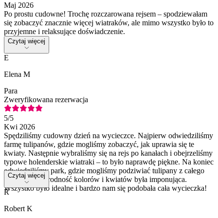
Maj 2026
Po prostu cudowne! Trochę rozczarowana rejsem – spodziewałam
się zobaczyć znacznie więcej wiatraków, ale mimo wszystko było to
przyjemne i relaksujące doświadczenie.
Czytaj więcej
E
Elena M
Para
Zweryfikowana rezerwacja
5
/5
Kwi 2026
Spędziliśmy cudowny dzień na wycieczce. Najpierw odwiedziliśmy
farmę tulipanów, gdzie mogliśmy zobaczyć, jak uprawia się te
kwiaty. Następnie wybraliśmy się na rejs po kanałach i obejrzeliśmy
typowe holenderskie wiatraki – to było naprawdę piękne. Na koniec
odwiedziliśmy park, gdzie mogliśmy podziwiać tulipany z całego
Czytaj więcej
świata. Różnorodność kolorów i kwiatów była imponująca.
Wszystko było idealne i bardzo nam się podobała cała wycieczka!
R
Robert K