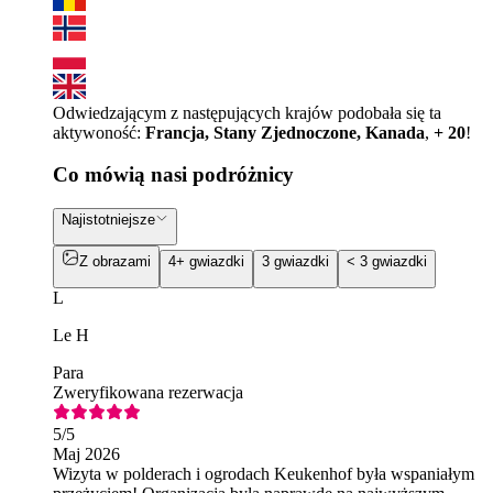
Odwiedzającym z następujących krajów podobała się ta
aktywoność:
Francja, Stany Zjednoczone, Kanada
,
+ 20
!
Co mówią nasi podróżnicy
Najistotniejsze
Z obrazami
4+ gwiazdki
3 gwiazdki
< 3 gwiazdki
L
Le H
Para
Zweryfikowana rezerwacja
5
/5
Maj 2026
Wizyta w polderach i ogrodach Keukenhof była wspaniałym