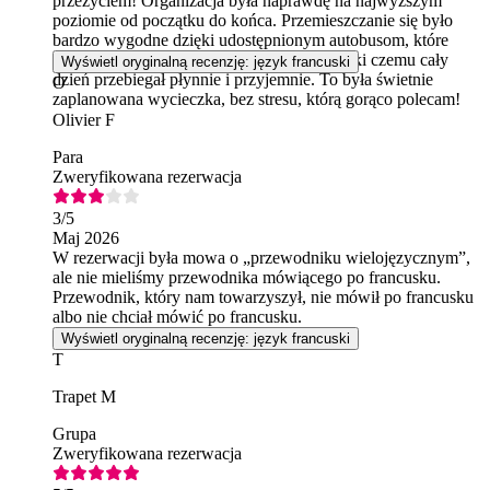
przeżyciem! Organizacja była naprawdę na najwyższym
poziomie od początku do końca. Przemieszczanie się było
bardzo wygodne dzięki udostępnionym autobusom, które
były dobrze oznakowane i punktualne, dzięki czemu cały
Wyświetl oryginalną recenzję: język francuski
dzień przebiegał płynnie i przyjemnie. To była świetnie
O
zaplanowana wycieczka, bez stresu, którą gorąco polecam!
Olivier F
Para
Zweryfikowana rezerwacja
3
/5
Maj 2026
W rezerwacji była mowa o „przewodniku wielojęzycznym”,
ale nie mieliśmy przewodnika mówiącego po francusku.
Przewodnik, który nam towarzyszył, nie mówił po francusku
albo nie chciał mówić po francusku.
Wyświetl oryginalną recenzję: język francuski
T
Trapet M
Grupa
Zweryfikowana rezerwacja