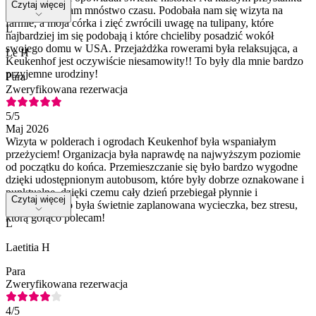
Czytaj więcej
zapewniono nam mnóstwo czasu. Podobała nam się wizyta na
farmie, a moja córka i zięć zwrócili uwagę na tulipany, które
L
najbardziej im się podobają i które chcieliby posadzić wokół
swojego domu w USA. Przejażdżka rowerami była relaksująca, a
Le H
Keukenhof jest oczywiście niesamowity!! To były dla mnie bardzo
przyjemne urodziny!
Para
Zweryfikowana rezerwacja
5
/5
Maj 2026
Wizyta w polderach i ogrodach Keukenhof była wspaniałym
przeżyciem! Organizacja była naprawdę na najwyższym poziomie
od początku do końca. Przemieszczanie się było bardzo wygodne
dzięki udostępnionym autobusom, które były dobrze oznakowane i
punktualne, dzięki czemu cały dzień przebiegał płynnie i
Czytaj więcej
przyjemnie. To była świetnie zaplanowana wycieczka, bez stresu,
którą gorąco polecam!
L
Laetitia H
Para
Zweryfikowana rezerwacja
4
/5