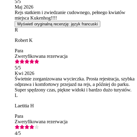
5
/5
Maj 2026
Rejs statkiem i zwiedzanie cudownego, pełnego kwiatów
miejsca Kukenhog!!!!
Wyświetl oryginalną recenzję: język francuski
R
Robert K
Para
Zweryfikowana rezerwacja
5
/5
Kwi 2026
Świetnie zorganizowana wycieczka. Prosta rejestracja, szybka
odprawa i komfortowy przejazd na rejs, a później do parku.
Super spędzony czas, piękne widoki i bardzo dużo turystów.
L
Laetitia H
Para
Zweryfikowana rezerwacja
4
/5