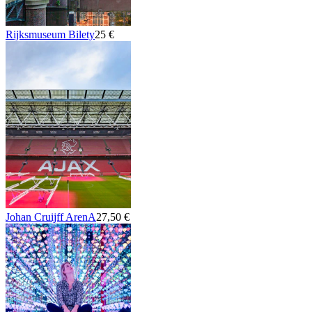
Rijksmuseum Bilety
25 €
Johan Cruijff ArenA
27,50 €