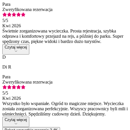
Para
Zweryfikowana rezerwacja
5
/5
Kwi 2026
Świetnie zorganizowana wycieczka. Prosta rejestracja, szybka
odprawa i komfortowy przejazd na rejs, a później do parku. Super
spędzony czas, piękne widoki i bardzo dużo turystów.
Czytaj więcej
D
Di R
Para
Zweryfikowana rezerwacja
5
/5
Kwi 2026
Wszystko było wspaniałe. Ogród to magiczne miejsce. Wycieczka
została zorganizowana perfekcyjnie. Wszyscy pracownicy byli mili i
uśmiechnięci. Spędziliśmy cudowny dzień. Dziękujemy.
Czytaj więcej