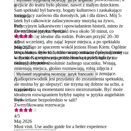
Wyświetl oryginalną recenzję: język angielski
wejście do teatru było płynne, nawet z małym dzieckiem.
E
Sam spektakl był barwny, bogaty kulturowo i zaskakująco
wciągający zarówno dla dorosłych, jak i dla dzieci. Mój 5-
Emma L
latek był całkowicie zafascynowany muzyką na żywo,
Para
tradycyjnym lalkarstwem i opowiadaniem historii, mimo że
Zweryfikowana rezerwacja
nie rozumiał języka. Spektakl trwa około 50 minut, co
wydawało się idealne dla rodzin. Polecam przyjść 20–30
minut wcześniej, aby zająć lepsze miejsca, a po spektaklu
4
/5
połączyć go ze spacerem wokół jeziora Hoan Kiem. Ogólnie
Maj 2026
rzecz biorąc, było to bardzo niezapomniane doświadczenie
Wspaniałe widowisko, które warto zobaczyć przynajmniej raz
kulturalne, a rezerwacja przez Headout przebiegła bez
w życiu. Największym problemem są turyści, którzy nie
żadnych kłopotów.
okazują artystom absolutnie żadnego szacunku. Wstają,
zmieniają miejsca, głośno rozmawiają, robią zdjęcia z
podniesionymi rękami… szczerze mówiąc, to żenujące.
Wyświetl oryginalną recenzję: język francuski
Audioprzewodnik jest przydatny do zrozumienia spektaklu,
G
ale można by go ulepszyć: nie trzyma się dobrze na uchu, a
wyjaśnienia są momentami nieco niezrozumiałe. Być może
Gaurav G
idealnym rozwiązaniem byłyby napisy w języku angielskim
Para
wyświetlane bezpośrednio w sali?
Zweryfikowana rezerwacja
4
/5
Maj 2026
Must visit. Use audio guide for a better experience