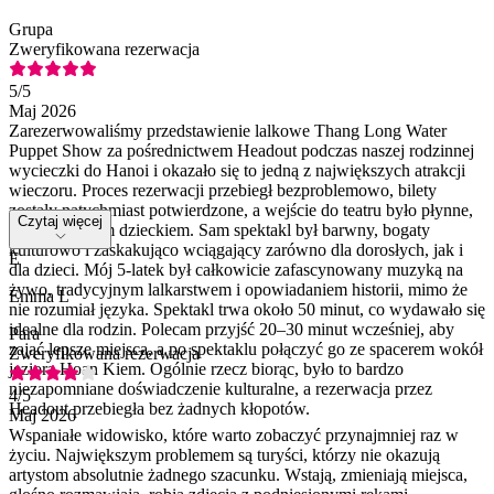
Grupa
Zweryfikowana rezerwacja
5
/5
Maj 2026
Zarezerwowaliśmy przedstawienie lalkowe Thang Long Water
Puppet Show za pośrednictwem Headout podczas naszej rodzinnej
wycieczki do Hanoi i okazało się to jedną z największych atrakcji
wieczoru. Proces rezerwacji przebiegł bezproblemowo, bilety
zostały natychmiast potwierdzone, a wejście do teatru było płynne,
Czytaj więcej
nawet z małym dzieckiem. Sam spektakl był barwny, bogaty
kulturowo i zaskakująco wciągający zarówno dla dorosłych, jak i
E
dla dzieci. Mój 5-latek był całkowicie zafascynowany muzyką na
żywo, tradycyjnym lalkarstwem i opowiadaniem historii, mimo że
Emma L
nie rozumiał języka. Spektakl trwa około 50 minut, co wydawało się
idealne dla rodzin. Polecam przyjść 20–30 minut wcześniej, aby
Para
zająć lepsze miejsca, a po spektaklu połączyć go ze spacerem wokół
Zweryfikowana rezerwacja
jeziora Hoan Kiem. Ogólnie rzecz biorąc, było to bardzo
niezapomniane doświadczenie kulturalne, a rezerwacja przez
4
/5
Headout przebiegła bez żadnych kłopotów.
Maj 2026
Wspaniałe widowisko, które warto zobaczyć przynajmniej raz w
życiu. Największym problemem są turyści, którzy nie okazują
artystom absolutnie żadnego szacunku. Wstają, zmieniają miejsca,