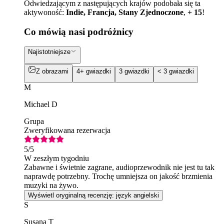
Odwiedzającym z następujących krajów podobała się ta
aktywoność:
Indie, Francja, Stany Zjednoczone
,
+ 15
!
Co mówią nasi podróżnicy
Najistotniejsze
Z obrazami
4+ gwiazdki
3 gwiazdki
< 3 gwiazdki
M
Michael D
Grupa
Zweryfikowana rezerwacja
5
/5
W zeszłym tygodniu
Zabawne i świetnie zagrane, audioprzewodnik nie jest tu tak
naprawdę potrzebny. Trochę umniejsza on jakość brzmienia
muzyki na żywo.
Wyświetl oryginalną recenzję: język angielski
S
Susana T