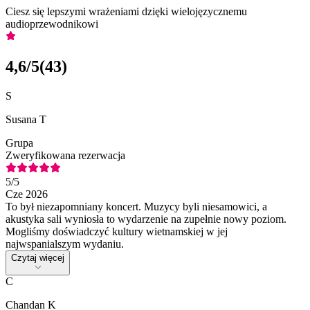
Ciesz się lepszymi wrażeniami dzięki wielojęzycznemu
audioprzewodnikowi
4,6
/5
(
43
)
S
Susana T
Grupa
Zweryfikowana rezerwacja
5
/5
Cze 2026
To był niezapomniany koncert. Muzycy byli niesamowici, a
akustyka sali wyniosła to wydarzenie na zupełnie nowy poziom.
Mogliśmy doświadczyć kultury wietnamskiej w jej
najwspanialszym wydaniu.
Czytaj więcej
C
Chandan K