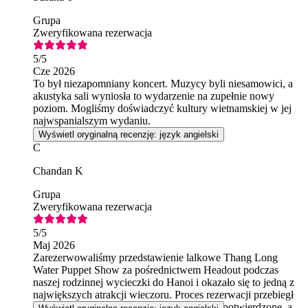
Grupa
Zweryfikowana rezerwacja
5
/5
Cze 2026
To był niezapomniany koncert. Muzycy byli niesamowici, a
akustyka sali wyniosła to wydarzenie na zupełnie nowy
poziom. Mogliśmy doświadczyć kultury wietnamskiej w jej
najwspanialszym wydaniu.
Wyświetl oryginalną recenzję: język angielski
C
Chandan K
Grupa
Zweryfikowana rezerwacja
5
/5
Maj 2026
Zarezerwowaliśmy przedstawienie lalkowe Thang Long
Water Puppet Show za pośrednictwem Headout podczas
naszej rodzinnej wycieczki do Hanoi i okazało się to jedną z
największych atrakcji wieczoru. Proces rezerwacji przebiegł
bezproblemowo, bilety zostały natychmiast potwierdzone, a