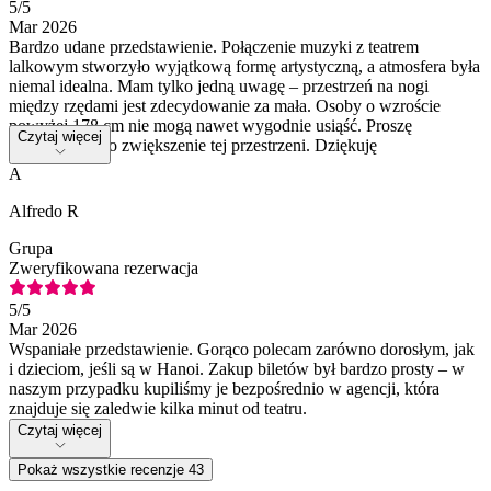
5
/5
Mar 2026
Bardzo udane przedstawienie. Połączenie muzyki z teatrem
lalkowym stworzyło wyjątkową formę artystyczną, a atmosfera była
niemal idealna. Mam tylko jedną uwagę – przestrzeń na nogi
między rzędami jest zdecydowanie za mała. Osoby o wzroście
powyżej 178 cm nie mogą nawet wygodnie usiąść. Proszę
Czytaj więcej
rozważyć nieco zwiększenie tej przestrzeni. Dziękuję
A
Alfredo R
Grupa
Zweryfikowana rezerwacja
5
/5
Mar 2026
Wspaniałe przedstawienie. Gorąco polecam zarówno dorosłym, jak
i dzieciom, jeśli są w Hanoi. Zakup biletów był bardzo prosty – w
naszym przypadku kupiliśmy je bezpośrednio w agencji, która
znajduje się zaledwie kilka minut od teatru.
Czytaj więcej
Pokaż wszystkie recenzje 43