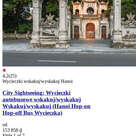
4,2
(
25
)
Wycieczki wskakuj/wyskakuj Hanoi
City Sightseeing: Wycieczki
autobusowe wskakuj/wyskakuj
Wskakuj/wyskakuj (Hanoi Hop-on
Hop-off Bus Wycieczka)
od
153 858 ₫
Slide 1 of 7