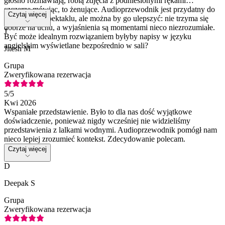
głośno rozmawiają, robią zdjęcia z podniesionymi rękami…
szczerze mówiąc, to żenujące. Audioprzewodnik jest przydatny do
Czytaj więcej
zrozumienia spektaklu, ale można by go ulepszyć: nie trzyma się
dobrze na uchu, a wyjaśnienia są momentami nieco niezrozumiałe.
J
Być może idealnym rozwiązaniem byłyby napisy w języku
angielskim wyświetlane bezpośrednio w sali?
Jitesh M
Grupa
Zweryfikowana rezerwacja
5
/5
Kwi 2026
Wspaniałe przedstawienie. Było to dla nas dość wyjątkowe
doświadczenie, ponieważ nigdy wcześniej nie widzieliśmy
przedstawienia z lalkami wodnymi. Audioprzewodnik pomógł nam
nieco lepiej zrozumieć kontekst. Zdecydowanie polecam.
Czytaj więcej
D
Deepak S
Grupa
Zweryfikowana rezerwacja