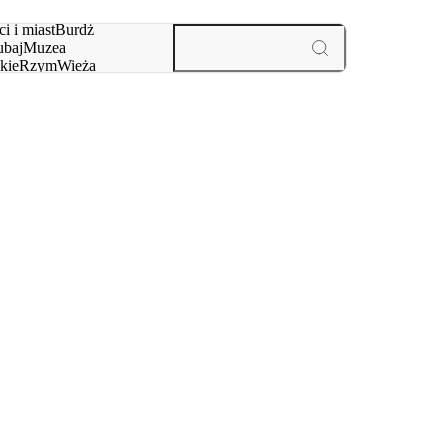
i i miast
Burdż
baj
Muzea
kie
Rzym
Wieża
yż
aktywności i miast