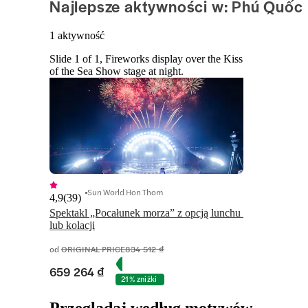
Najlepsze aktywności w: Phú Quốc
1 aktywność
Slide 1 of 1, Fireworks display over the Kiss
of the Sea Show stage at night.
Sun World Hon Thom
4,9
(
39
)
Spektakl „Pocałunek morza” z opcją lunchu 
lub kolacji
od
ORIGINAL PRICE
834 512 ₫
659 264 ₫
21% zniżki