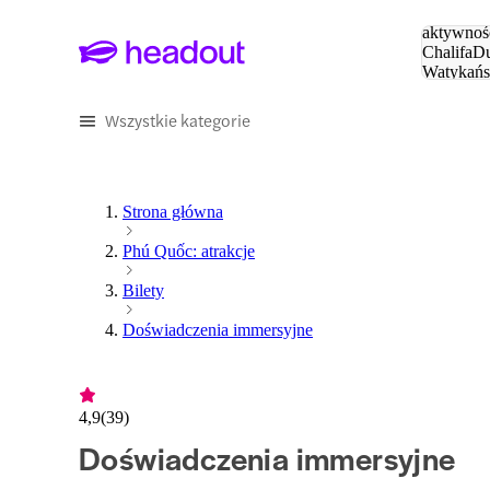
Szukaj
aktywnośc
Chalifa
Du
Watykańs
Eiffla
Par
Wszystkie kategorie
Strona główna
Phú Quốc: atrakcje
Bilety
Doświadczenia immersyjne
4,9
(
39
)
Doświadczenia immersyjne