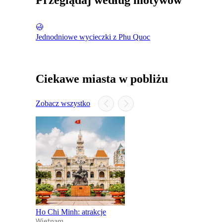
Przeglądaj według motywów
Jednodniowe wycieczki z Phu Quoc
Ciekawe miasta w pobliżu
Zobacz wszystko
Ho Chi Minh: atrakcje
Wietnam