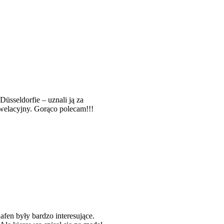
üsseldorfie – uznali ją za
ewelacyjny. Gorąco polecam!!!
fen były bardzo interesujące.