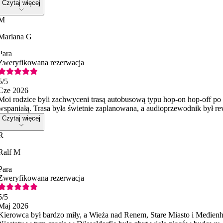
Czytaj więcej
M
Mariana G
Para
Zweryfikowana rezerwacja
5
/5
Cze 2026
Moi rodzice byli zachwyceni trasą autobusową typu hop-on hop-off po D
wspaniałą. Trasa była świetnie zaplanowana, a audioprzewodnik był r
Czytaj więcej
R
Ralf M
Para
Zweryfikowana rezerwacja
5
/5
Maj 2026
Kierowca był bardzo miły, a Wieża nad Renem, Stare Miasto i Medienha