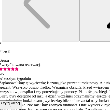
E
Ellen R
Grupa
Zweryfikowana rezerwacja
5
/5
W zeszłym tygodniu
Zaplanowaliśmy tę wycieczkę łączoną jako prezent urodzinowy. Ale nie
prezent. Wszystko poszło gładko. Wspaniała obsługa. Przed wyjazdem 
wszystko w porządku i czy potrzebujemy pomocy. Płatność przebiegła
Bilety były dostępne od razu, a dzień wcześniej otrzymaliśmy jeszcze
świetnie. Jeśli chodzi o samą wycieczkę: bilet online został natychmia
Czytaj więcej
jak i w autobusie. Nie mieliśmy żadnych trudności. Obie wycieczki by
audiodowództwo. Bardzo nam się wszystko podobało. Zaczęliśmy od rej