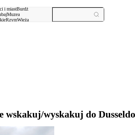
i i miast
Burdż
baj
Muzea
kie
Rzym
Wieża
yż
aktywności i miast
e wskakuj/wyskakuj do Dusseldo