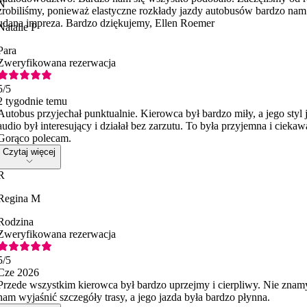
N
zrobiliśmy, ponieważ elastyczne rozkłady jazdy autobusów bardzo nam
udana impreza. Bardzo dziękujemy, Ellen Roemer
Natalie P
Para
Zweryfikowana rezerwacja
5
/5
2 tygodnie temu
Autobus przyjechał punktualnie. Kierowca był bardzo miły, a jego sty
audio był interesujący i działał bez zarzutu. To była przyjemna i cieka
Gorąco polecam.
Czytaj więcej
R
Regina M
Rodzina
Zweryfikowana rezerwacja
5
/5
Cze 2026
Przede wszystkim kierowca był bardzo uprzejmy i cierpliwy. Nie znamy
nam wyjaśnić szczegóły trasy, a jego jazda była bardzo płynna.