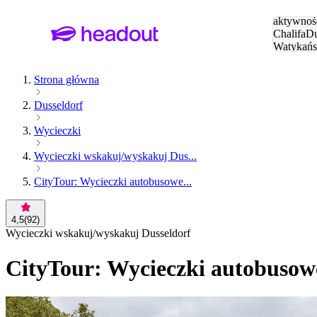
Szukaj
aktywnośc
Chalifa
Du
Watykańs
Eiffla
Par
Strona główna
Dusseldorf
Wycieczki
Wycieczki wskakuj/wyskakuj Dus...
CityTour: Wycieczki autobusowe...
4,5
(
92
)
Wycieczki wskakuj/wyskakuj Dusseldorf
CityTour: Wycieczki autobusow