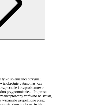
 tylko solenizanci otrzymali
wielokrotnie pytano nas, czy
 bezpiecznie i bezproblemowo.
 jedno przypomnienie… Po prostu
st zaakceptowany zarówno na statku,
ły wspaniale uzupełnione przez
su statkiem i dobrze, że tak