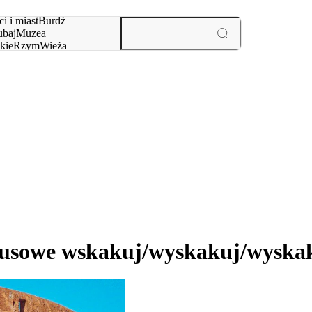
i i miast
Burdż
baj
Muzea
kie
Rzym
Wieża
yż
aktywności i miast
usowe wskakuj/wyskakuj/wyskaku