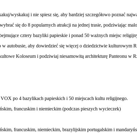
akuj/wyskakuj i nie spiesz się, aby bardziej szczegółowo poznać najw
brać się do 8 popularnych atrakcji na jednej trasie, podziwiając mal
jmujące cztery bazyliki papieskie i ponad 50 ważnych miejsc religij
 w autobusie, aby dowiedzieć się więcej o dziedzictwie kulturowym 
ultowe Koloseum i podziwiaj niesamowitą architekturę Panteonu w R
OX po 4 bazylikach papieskich i 50 miejscach kultu religijnego.
ńskim, francuskim i niemieckim (podczas pieszych wycieczek)
skim, francuskim, niemieckim, brazylijskim portugalskim i mandaryńs