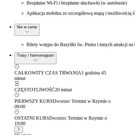
Bezpłatne Wi-Fi i bezpłatne słuchawki (w autobusie)
Aplikacja mobilna ze szczegółową mapą i możliwością 
Nie w cenie
Bilety wstępu do Bazyliki św. Piotra i innych atrakcji na 
Trasy i harmonogram
CAŁKOWITY CZAS TRWANIA
1 godzina 45
minut
CZĘSTOTLIWOŚĆ
20 minut
PIERWSZY KURS
Dworzec Termini w Rzymie o
09:00
OSTATNI KURS
Dworzec Termini w Rzymie o
19:00