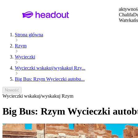
Szukaj
aktywnośc
Chalifa
Du
Watykańs
Eiffla
Par
Strona główna
Rzym
Wycieczki
Wycieczki wskakuj/wyskakuj Rzy...
Big Bus: Rzym Wycieczki autobu...
Nowość
Wycieczki wskakuj/wyskakuj Rzym
Big Bus: Rzym Wycieczki autob