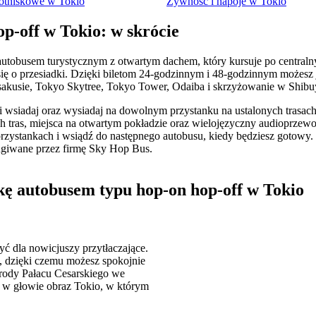
lotniskowe w Tokio
Żywność i napoje w Tokio
p-off w Tokio: w skrócie
utobusem turystycznym z otwartym dachem, który kursuje po centralnyc
się o przesiadki. Dzięki biletom 24-godzinnym i 48-godzinnym możesz 
 Asakusie, Tokyo Skytree, Tokyo Tower, Odaiba i skrzyżowanie w Shibu
i wsiadaj oraz wysiadaj na dowolnym przystanku na ustalonych trasach
 tras, miejsca na otwartym pokładzie oraz wielojęzyczny audioprzewo
rzystankach i wsiądź do następnego autobusu, kiedy będziesz gotowy.
ugiwane przez firmę Sky Hop Bus.
kę autobusem typu hop-on hop-off w Tokio
być dla nowicjuszy przytłaczające.
, dzięki czemu możesz spokojnie
grody Pałacu Cesarskiego we
z w głowie obraz Tokio, w którym