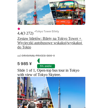
Tokyo Tower Bilety
4,4
(
3 272
)
Zestaw biletów: Bilety na Tokyo Tower + 
Wycieczki autobusowe wskakuj/wyskakuj 
do Tokio
od
ORIGINAL PRICE
6 300 ¥
5 985 ¥
5% zniżki
Slide 1 of 1, Open-top bus tour in Tokyo
with view of Tokyo Skytree.