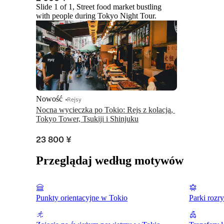
Slide 1 of 1, Street food market bustling
with people during Tokyo Night Tour.
Nowość
Rejsy
Nocna wycieczka po Tokio: Rejs z kolacją, 
Tokyo Tower, Tsukiji i Shinjuku
23 800 ¥
Przeglądaj według motywów
Punkty orientacyjne w Tokio
Parki rozr