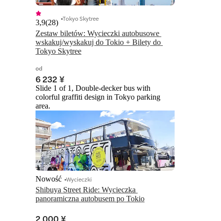
Tokyo Skytree
3,9
(
28
)
Zestaw biletów: Wycieczki autobusowe 
wskakuj/wyskakuj do Tokio + Bilety do 
Tokyo Skytree
od
6 232 ¥
Slide 1 of 1, Double-decker bus with
colorful graffiti design in Tokyo parking
area.
Nowość
Wycieczki
Shibuya Street Ride: Wycieczka 
panoramiczna autobusem po Tokio
2 000 ¥