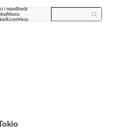
i i miast
Burdż
baj
Muzea
kie
Rzym
Wieża
yż
aktywności i miast
Tokio