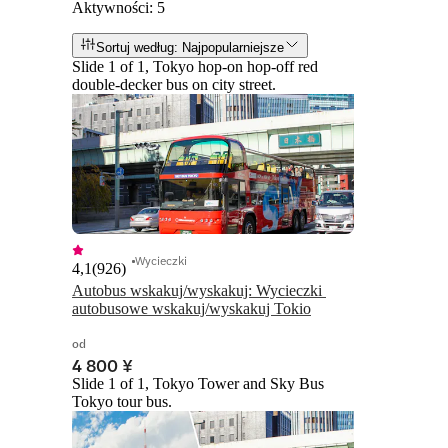
Aktywności: 5
Sortuj według: Najpopularniejsze
Slide 1 of 1, Tokyo hop-on hop-off red
double-decker bus on city street.
Wycieczki
4,1
(
926
)
Autobus wskakuj/wyskakuj: Wycieczki 
autobusowe wskakuj/wyskakuj Tokio
od
4 800 ¥
Slide 1 of 1, Tokyo Tower and Sky Bus
Tokyo tour bus.