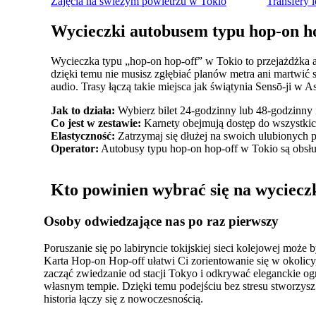
Zajęcia na świeżym powietrzu w Tokio
Transfery 
Wycieczki autobusem typu hop-on ho
Wycieczka typu „hop-on hop-off” w Tokio to przejażdżka a
dzięki temu nie musisz zgłębiać planów metra ani martwić 
audio. Trasy łączą takie miejsca jak świątynia Sensō-ji w
Jak to działa:
Wybierz bilet 24-godzinny lub 48-godzinny 
Co jest w zestawie:
Karnety obejmują dostęp do wszystkich
Elastyczność:
Zatrzymaj się dłużej na swoich ulubionych p
Operator:
Autobusy typu hop-on hop-off w Tokio są obsł
Kto powinien wybrać się na wyciecz
Osoby odwiedzające nas po raz pierwszy
Poruszanie się po labiryncie tokijskiej sieci kolejowej może 
Karta Hop-on Hop-off ułatwi Ci zorientowanie się w okolicy
zacząć zwiedzanie od stacji Tokyo i odkrywać eleganckie o
własnym tempie. Dzięki temu podejściu bez stresu stworzys
historia łączy się z nowoczesnością.