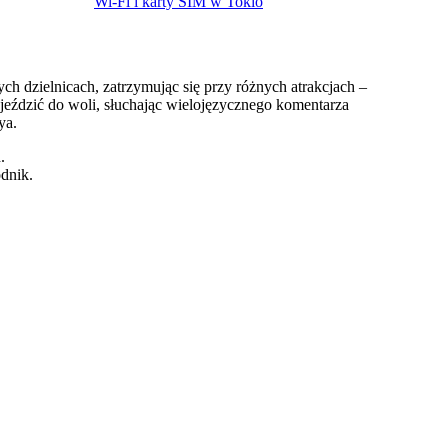
Wi-Fi i karty SIM w Tokio
h dzielnicach, zatrzymując się przy różnych atrakcjach –
jeździć do woli, słuchając wielojęzycznego komentarza
ya.
.
dnik.