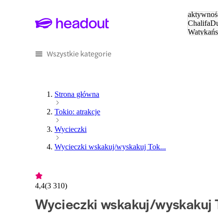
Szukaj
aktywnośc
Chalifa
Du
Watykańs
Eiffla
Par
Wszystkie kategorie
Strona główna
Tokio: atrakcje
Wycieczki
Wycieczki wskakuj/wyskakuj Tok...
4,4
(
3 310
)
Wycieczki wskakuj/wyskakuj 