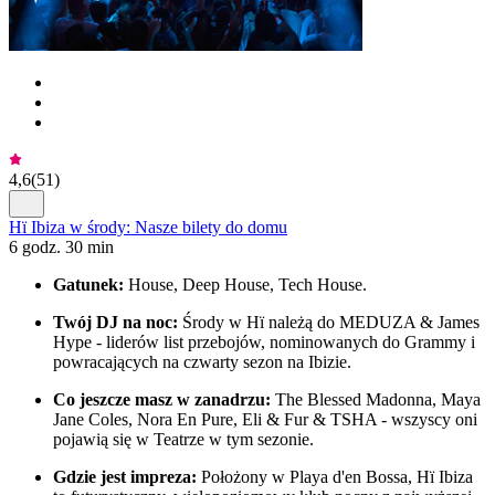
4,6
(
51
)
Hï Ibiza w środy: Nasze bilety do domu
6 godz. 30 min
Gatunek:
House, Deep House, Tech House.
Twój DJ na noc:
Środy w Hï należą do MEDUZA & James
Hype - liderów list przebojów, nominowanych do Grammy i
powracających na czwarty sezon na Ibizie.
Co jeszcze masz w zanadrzu:
The Blessed Madonna, Maya
Jane Coles, Nora En Pure, Eli & Fur & TSHA - wszyscy oni
pojawią się w Teatrze w tym sezonie.
Gdzie jest impreza:
Położony w Playa d'en Bossa, Hï Ibiza