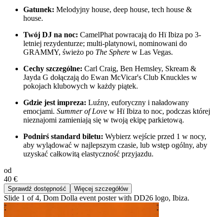
Gatunek:
Melodyjny house, deep house, tech house &
house.
Twój DJ na noc:
CamelPhat powracają do Hï Ibiza po 3-
letniej rezydenturze; multi-platynowi, nominowani do
GRAMMY, świeżo po
The Sphere
w Las Vegas.
Cechy szczególne:
Carl Craig, Ben Hemsley, Skream &
Jayda G dołączają do Ewan McVicar's Club Knuckles w
pokojach klubowych w każdy piątek.
Gdzie jest impreza:
Luźny, euforyczny i naładowany
emocjami.
Summer of Love
w Hï Ibiza to noc, podczas której
nieznajomi zamieniają się w twoją ekipę parkietową.
Podnirś standard biletu:
Wybierz wejście przed 1 w nocy,
aby wylądować w najlepszym czasie, lub wstęp ogólny, aby
uzyskać całkowitą elastyczność przyjazdu.
od
40 €
Sprawdź dostępność
Więcej szczegółów
Slide 1 of 4, Dom Dolla event poster with DD26 logo, Ibiza.