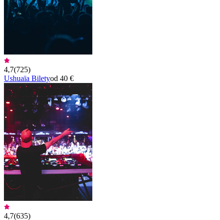
4,7
(
725
)
Ushuaïa Bilety
od 40 €
4,7
(
635
)