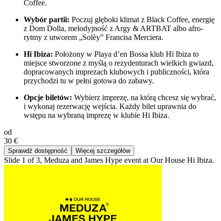
Coffee.
Wybór partii:
Poczuj głęboki klimat z Black Coffee, energię
z Dom Dolla, melodyjność z Argy & ARTBAT albo afro-
rytmy z utworem „Solèy” Francisa Merciera.
Hï Ibiza:
Położony w Playa d’en Bossa klub Hï Ibiza to
miejsce stworzone z myślą o rezydenturach wielkich gwiazd,
dopracowanych imprezach klubowych i publiczności, która
przychodzi tu w pełni gotowa do zabawy.
Opcje biletów:
Wybierz imprezę, na którą chcesz się wybrać,
i wykonaj rezerwację wejścia. Każdy bilet uprawnia do
wstępu na wybraną imprezę w klubie Hï Ibiza.
od
30 €
Sprawdź dostępność
Więcej szczegółów
Slide 1 of 3, Meduza and James Hype event at Our House Hi Ibiza.