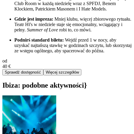
Club Room w każdą niedzielę wraz z SPFDJ, Benem
Klockiem, Patrickiem Masonem i I Hate Models.
Gdzie jest impreza:
Mniej klubu, więcej zbiorowego rytuału.
Teatr Hï's w niedziele staje się emocjonalny, wciągający i
pełny.
Summer of Love
robi to, co mówi.
Podnirś standard biletu:
Wejdź przed 1 w nocy, aby
uzyskać najtańszą stawkę w godzinach szczytu, lub skorzystaj
ze wstępu ogólnego, aby spacerować do późna.
od
40 €
Sprawdź dostępność
Więcej szczegółów
Ibiza: podobne aktywności}