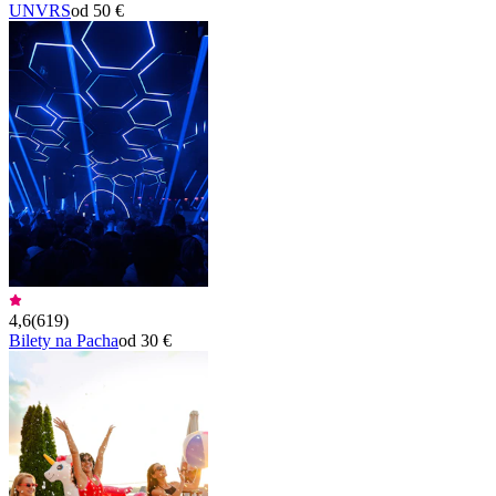
UNVRS
od 50 €
4,6
(
619
)
Bilety na Pacha
od 30 €