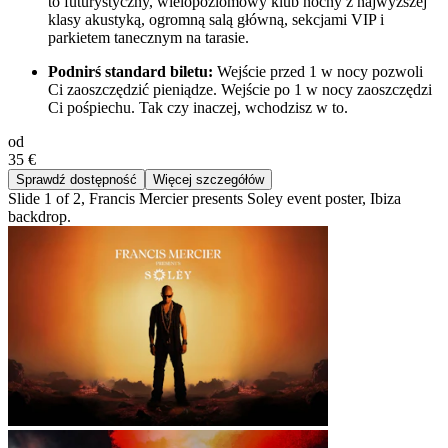
to futurystyczny, wielopoziomowy klub nocny z najwyższej
klasy akustyką, ogromną salą główną, sekcjami VIP i
parkietem tanecznym na tarasie.
Podnirś standard biletu:
Wejście przed 1 w nocy pozwoli
Ci zaoszczędzić pieniądze. Wejście po 1 w nocy zaoszczędzi
Ci pośpiechu. Tak czy inaczej, wchodzisz w to.
od
35 €
Sprawdź dostępność
Więcej szczegółów
Slide 1 of 2, Francis Mercier presents Soley event poster, Ibiza
backdrop.