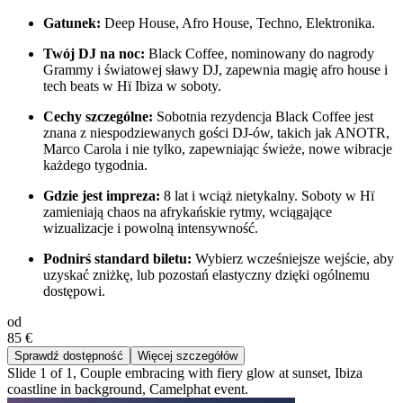
Gatunek:
Deep House, Afro House, Techno, Elektronika.
Twój DJ na noc:
Black Coffee, nominowany do nagrody
Grammy i światowej sławy DJ, zapewnia magię afro house i
tech beats w Hï Ibiza w soboty.
Cechy szczególne:
Sobotnia rezydencja Black Coffee jest
znana z niespodziewanych gości DJ-ów, takich jak ANOTR,
Marco Carola i nie tylko, zapewniając świeże, nowe wibracje
każdego tygodnia.
Gdzie jest impreza:
8 lat i wciąż nietykalny. Soboty w Hï
zamieniają chaos na afrykańskie rytmy, wciągające
wizualizacje i powolną intensywność.
Podnirś standard biletu:
Wybierz wcześniejsze wejście, aby
uzyskać zniżkę, lub pozostań elastyczny dzięki ogólnemu
dostępowi.
od
85 €
Sprawdź dostępność
Więcej szczegółów
Slide 1 of 1, Couple embracing with fiery glow at sunset, Ibiza
coastline in background, Camelphat event.