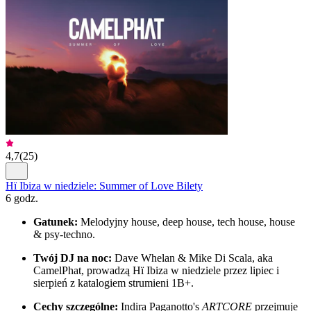
4,7
(
25
)
Hï Ibiza w niedziele: Summer of Love Bilety
6 godz.
Gatunek:
Melodyjny house, deep house, tech house, house
& psy-techno.
Twój DJ na noc:
Dave Whelan & Mike Di Scala, aka
CamelPhat, prowadzą Hï Ibiza w niedziele przez lipiec i
sierpień z katalogiem strumieni 1B+.
Cechy szczególne:
Indira Paganotto's
ARTCORE
przejmuje