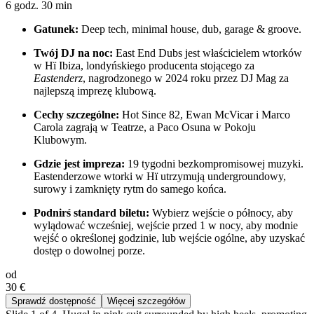
6 godz. 30 min
Gatunek:
Deep tech, minimal house, dub, garage & groove.
Twój DJ na noc:
East End Dubs jest właścicielem wtorków
w Hï Ibiza, londyńskiego producenta stojącego za
Eastenderz
, nagrodzonego w 2024 roku przez DJ Mag za
najlepszą imprezę klubową.
Cechy szczególne:
Hot Since 82, Ewan McVicar i Marco
Carola zagrają w Teatrze, a Paco Osuna w Pokoju
Klubowym.
Gdzie jest impreza:
19 tygodni bezkompromisowej muzyki.
Eastenderzowe wtorki w Hï utrzymują undergroundowy,
surowy i zamknięty rytm do samego końca.
Podnirś standard biletu:
Wybierz wejście o północy, aby
wylądować wcześniej, wejście przed 1 w nocy, aby modnie
wejść o określonej godzinie, lub wejście ogólne, aby uzyskać
dostęp o dowolnej porze.
od
30 €
Sprawdź dostępność
Więcej szczegółów