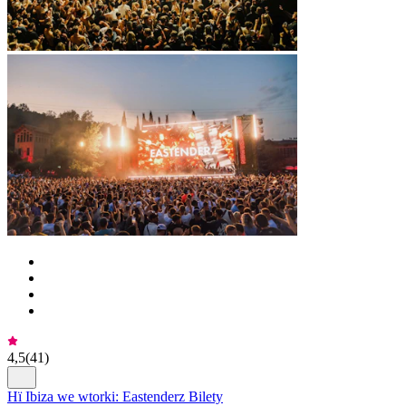
4,5
(
41
)
Hï Ibiza we wtorki: Eastenderz Bilety