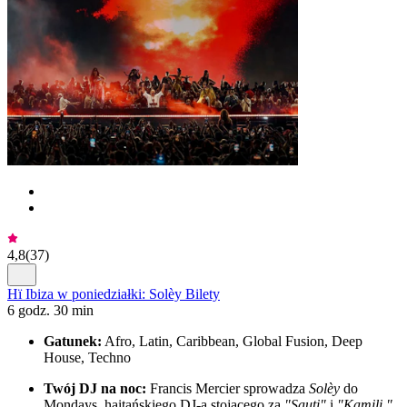
4,8
(
37
)
Hï Ibiza w poniedziałki: Solèy Bilety
6 godz. 30 min
Gatunek:
Afro, Latin, Caribbean, Global Fusion, Deep
House, Techno
Twój DJ na noc:
Francis Mercier sprowadza
Solèy
do
Mondays, haitańskiego DJ-a stojącego za
"Sauti"
i
"Kamili,"