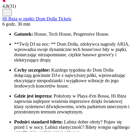
4,8
(
31
)
Hï Ibiza w piątki: Dom Dolla Tickets
6 godz. 30 min
Gatunek:
House, Tech House, Progressive House.
**Twój DJ na noc: ** Dom Dolla, zdobywca nagrody ARIA,
wprowadza swoje dynamiczne tech house'owe bity w piątki,
dostarczając niezapomniane, ciężkie basowe groove'y i
elektryzujące dropy.
Cechy szczególne:
Każdego tygodnia do Dom Dolla
dołączają gościnnie DJ-e z najwyższej półki, wprowadzając
ekscytujące niespodzianki i wyjątkowe wibracje do jego
środowych koncertów house.
Gdzie jest impreza:
Położony w Playa d'en Bossa, Hï Ibiza
zapewnia najlepsze wrażenia imprezowe dzięki światowej
klasy systemowi dźwiękowemu, wielu parkietom tanecznym i
przestronnym terenom zewnętrznym.
Podnirś standard biletu:
Lubisz dobre oferty? Pojaw się
przed 1 w nocy. Lubisz elastyczność? Bilety wstępu ogólnego