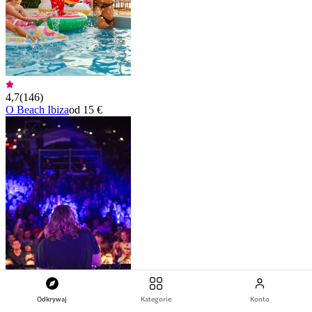
4,7
(
146
)
O Beach Ibiza
od 15 €
Odkrywaj
Kategorie
Konto
4,7
(
221
)