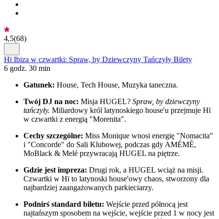
4,5
(
68
)
Hï Ibiza w czwartki: Spraw, by Dziewczyny Tańczyły Bilety
6 godz. 30 min
Gatunek:
House, Tech House, Muzyka taneczna.
Twój DJ na noc:
Misja HUGEL?
Spraw, by dziewczyny
tańczyły.
Miliardowy król latynoskiego house'u przejmuje Hï
w czwartki z energią "Morenita".
Cechy szczególne:
Miss Monique wnosi energię "Nomacita"
i "Concorde" do Sali Klubowej, podczas gdy AMÉMÉ,
MoBlack & Melé przywracają HUGEL na piętrze.
Gdzie jest impreza:
Drugi rok, a HUGEL wciąż na misji.
Czwartki w Hï to latynoski house'owy chaos, stworzony dla
najbardziej zaangażowanych parkieciarzy.
Podnirś standard biletu:
Wejście przed północą jest
najtańszym sposobem na wejście, wejście przed 1 w nocy jest