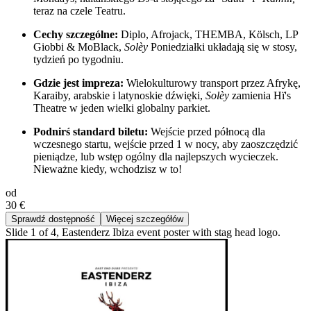
teraz na czele Teatru.
Cechy szczególne:
Diplo, Afrojack, THEMBA, Kölsch, LP
Giobbi & MoBlack,
Solèy
Poniedziałki układają się w stosy,
tydzień po tygodniu.
Gdzie jest impreza:
Wielokulturowy transport przez Afrykę,
Karaiby, arabskie i latynoskie dźwięki,
Solèy
zamienia Hï's
Theatre w jeden wielki globalny parkiet.
Podnirś standard biletu:
Wejście przed północą dla
wczesnego startu, wejście przed 1 w nocy, aby zaoszczędzić
pieniądze, lub wstęp ogólny dla najlepszych wycieczek.
Nieważne kiedy, wchodzisz w to!
od
30 €
Sprawdź dostępność
Więcej szczegółów
Slide 1 of 4, Eastenderz Ibiza event poster with stag head logo.