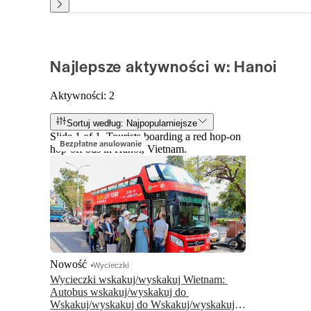
Najlepsze aktywności w: Hanoi
Aktywności: 2
Sortuj według: Najpopularniejsze
Slide 1 of 1, Tourists boarding a red hop-on
Bezpłatne anulowanie
hop-off bus in Hanoi, Vietnam.
Nowość
Wycieczki
Wycieczki wskakuj/wyskakuj Wietnam: 
Autobus wskakuj/wyskakuj do 
Wskakuj/wyskakuj do Wskakuj/wyskakuj 