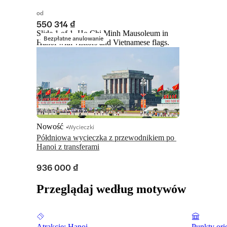
do Wskakuj/wyskakuj.
od
550 314 ₫
Slide 1 of 1, Ho Chi Minh Mausoleum in
Bezpłatne anulowanie
Hanoi with visitors and Vietnamese flags.
Nowość
Wycieczki
Półdniowa wycieczka z przewodnikiem po 
Hanoi z transferami
936 000 ₫
Przeglądaj według motywów
Atrakcje: Hanoi
Punkty ori