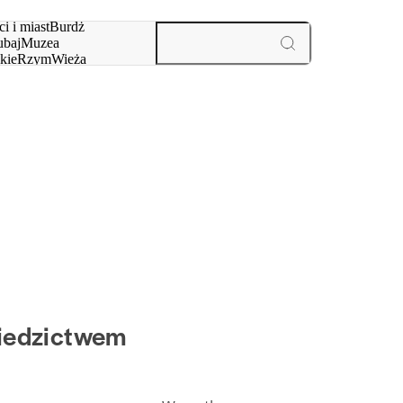
i i miast
Burdż
baj
Muzea
kie
Rzym
Wieża
yż
aktywności i miast
ziedzictwem