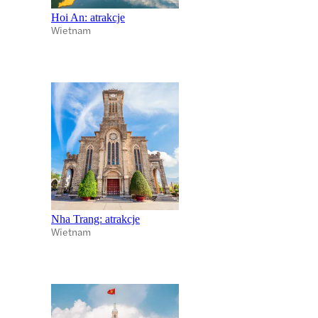
Hoi An: atrakcje
Wietnam
Nha Trang: atrakcje
Wietnam