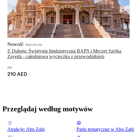
Nowość
Wycieczki
Z Dubaju: Świątynia hinduistyczna BAPS i Meczet Szejka 
Zayeda - całodniowa wycieczka z przewodnikiem
od
210 AED
Przeglądaj według motywów
Atrakcje: Abu Zabi
Parki tematyczne w Abu Zabi