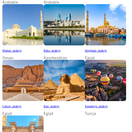
Arabskie
Arabskie
Maskat: atrakcje
Baku: atrakcje
Hurghada: atrakcje
Oman
Azerbejdżan
Egipt
Luksor: atrakcje
Kair: atrakcje
Kapadocja: atrakcje
Egipt
Egipt
Turcja