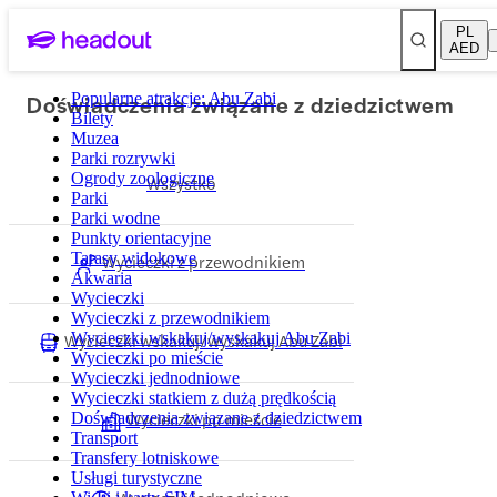
PL
AED
Doświadczenia związane z dziedzictwem
Popularne atrakcje: Abu Zabi
Bilety
Muzea
Parki rozrywki
Ogrody zoologiczne
Wszystko
Parki
Parki wodne
Punkty orientacyjne
Tarasy widokowe
Wycieczki z przewodnikiem
Akwaria
Wycieczki
Wycieczki z przewodnikiem
Wycieczki wskakuj/wyskakuj Abu Zabi
Wycieczki wskakuj/wyskakuj Abu Zabi
Wycieczki po mieście
Wycieczki jednodniowe
Wycieczki statkiem z dużą prędkością
Wycieczki po mieście
Doświadczenia związane z dziedzictwem
Transport
Transfery lotniskowe
Usługi turystyczne