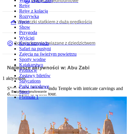
Wycieczki jednodniowe
Wi-Fi i karty SIM
Rejsy
Rejsy z kolacją
Rozrywka
Wycieczki statkiem z dużą prędkością
Sport
Show
Przygoda
Wyścigi
Doświadczenia związane z dziedzictwem
Kryta przygoda
Safari na pustyni
Zajęcia na świeżym powietrzu
Sporty wodne
Kajakarstwo
Najlepsze aktywności w: Abu Zabi
Promocje
Zestawy biletów
1 aktywność
Staycations
Parki narodowe
Slide 1 of 1, BAPS Hindu Temple with intricate carvings and
Bezpłatne anulowanie
Sport
domes, part of Dubai tour.
Formuła 1