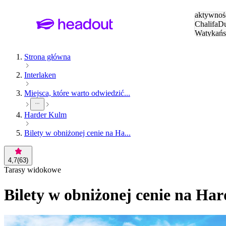
Szukaj
aktywnośc
Chalifa
Du
Watykańs
Eiffla
Par
Strona główna
Interlaken
Miejsca, które warto odwiedzić...
Harder Kulm
Bilety w obniżonej cenie na Ha...
4,7
(
63
)
Tarasy widokowe
Bilety w obniżonej cenie na Har