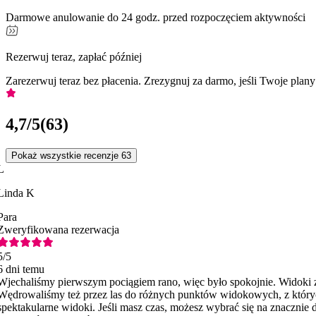
Darmowe anulowanie do 24 godz. przed rozpoczęciem aktywności
Rezerwuj teraz, zapłać później
Zarezerwuj teraz bez płacenia. Zrezygnuj za darmo, jeśli Twoje plany
4,7
/5
(
63
)
Pokaż wszystkie recenzje 63
L
Linda K
Para
Zweryfikowana rezerwacja
5
/5
6 dni temu
Wjechaliśmy pierwszym pociągiem rano, więc było spokojnie. Widoki z
Wędrowaliśmy też przez las do różnych punktów widokowych, z któryc
spektakularne widoki. Jeśli masz czas, możesz wybrać się na znacznie