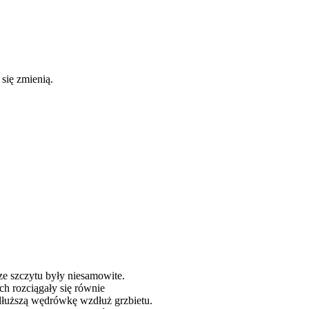
 się zmienią.
e szczytu były niesamowite.
h rozciągały się równie
 dłuższą wędrówkę wzdłuż grzbietu.