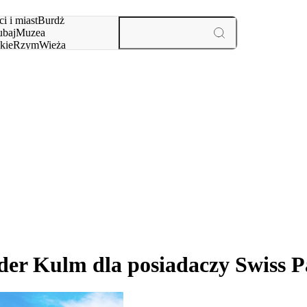
i i miast
Burdż
baj
Muzea
kie
Rzym
Wieża
yż
aktywności i miast
der Kulm dla posiadaczy Swiss P