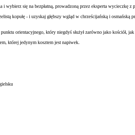
ia i wybierz się na bezpłatną, prowadzoną przez eksperta wycieczkę z
rzelistą kopułę - i uzyskaj głębszy wgląd w chrześcijańską i osmańską
punktu orientacyjnego, który niegdyś służył zarówno jako kościół, jak 
iem, której jedynym kosztem jest napiwek.
gielsku