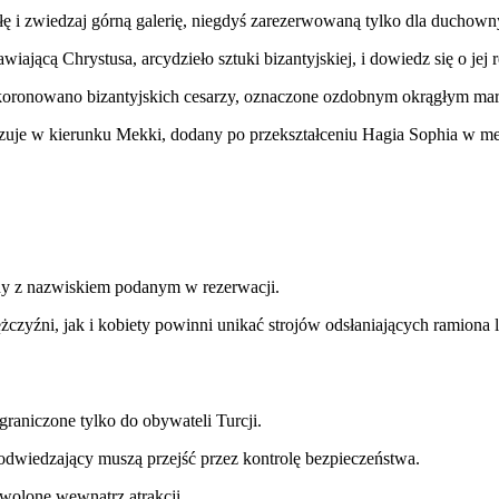
ę i zwiedzaj górną galerię, niegdyś zarezerwowaną tylko dla duchown
iającą Chrystusa, arcydzieło sztuki bizantyjskiej, i dowiedz się o jej 
 koronowano bizantyjskich cesarzy, oznaczone ozdobnym okrągłym 
azuje w kierunku Mekki, dodany po przekształceniu Hagia Sophia w me
ny z nazwiskiem podanym w rezerwacji.
zyźni, jak i kobiety powinni unikać strojów odsłaniających ramiona 
graniczone tylko do obywateli Turcji.
dwiedzający muszą przejść przez kontrolę bezpieczeństwa.
wolone wewnątrz atrakcji.