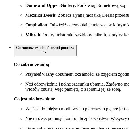
Dome and Upper Gallery
: Podziwiaj 56-metrową kopuł
Mozaika Deësis
: Zobacz słynną mozaikę Deësis przedstaw
Omphalion
: Odwiedź ceremonialne miejsce, w którym
Mihrab
: Odkryj misternie rzeźbiony mihrab, który wsk
Co musisz wiedzieć przed podróżą
Co zabrać ze sobą
Przynieś ważny dokument tożsamości ze zdjęciem zgod
Noś odpowiednie i pełne szacunku ubranie. Zarówno mężc
włosów chustą, więc pamiętaj o zabraniu jej ze sobą.
Co jest niedozwolone
Wejście do miejsca modlitwy na pierwszym piętrze jest o
Nie możesz pominąć kontroli bezpieczeństwa. Wszyscy o
Duże torby, walizki i ponadwymiarowy bagaż nie są doz