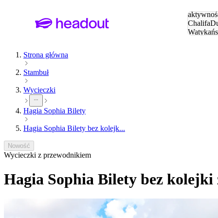
Szukaj
aktywnośc
Chalifa
Du
Watykańs
Eiffla
Par
Strona główna
Stambuł
Wycieczki
Hagia Sophia Bilety
Hagia Sophia Bilety bez kolejk...
Nowość
Wycieczki z przewodnikiem
Hagia Sophia Bilety bez kolejk