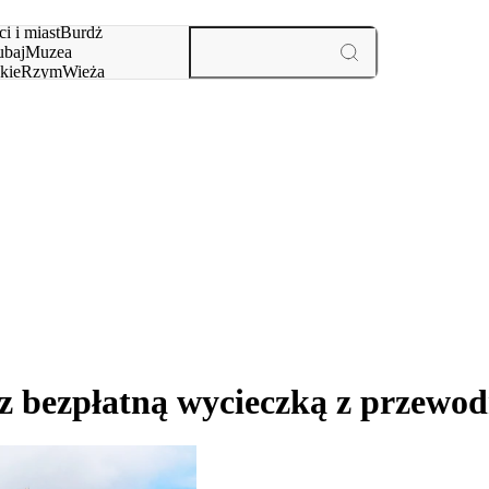
i i miast
Burdż
baj
Muzea
kie
Rzym
Wieża
yż
aktywności i miast
i z bezpłatną wycieczką z przewo