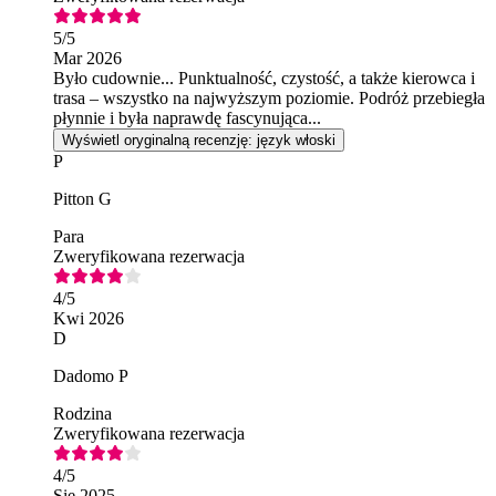
5
/5
Mar 2026
Było cudownie... Punktualność, czystość, a także kierowca i
trasa – wszystko na najwyższym poziomie. Podróż przebiegła
płynnie i była naprawdę fascynująca...
Wyświetl oryginalną recenzję: język włoski
P
Pitton G
Para
Zweryfikowana rezerwacja
4
/5
Kwi 2026
D
Dadomo P
Rodzina
Zweryfikowana rezerwacja
4
/5
Sie 2025