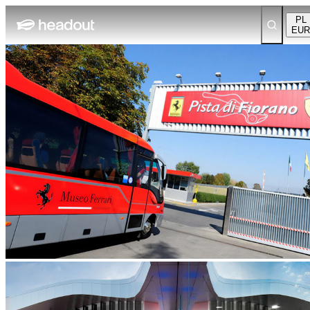
PL
EUR