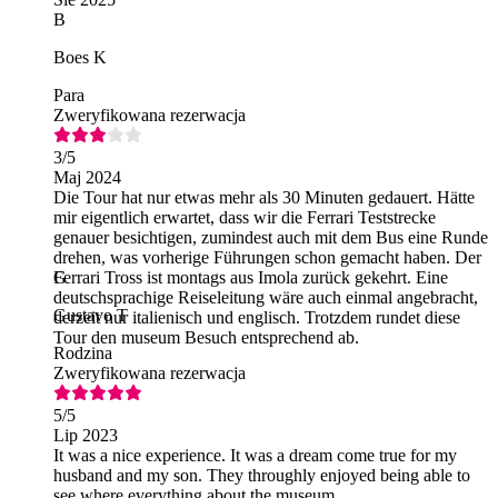
B
Boes K
Para
Zweryfikowana rezerwacja
3
/5
Maj 2024
Die Tour hat nur etwas mehr als 30 Minuten gedauert. Hätte
mir eigentlich erwartet, dass wir die Ferrari Teststrecke
genauer besichtigen, zumindest auch mit dem Bus eine Runde
drehen, was vorherige Führungen schon gemacht haben. Der
Ferrari Tross ist montags aus Imola zurück gekehrt. Eine
G
deutschsprachige Reiseleitung wäre auch einmal angebracht,
Gustavo T
derzeit nur italienisch und englisch. Trotzdem rundet diese
Tour den museum Besuch entsprechend ab.
Rodzina
Zweryfikowana rezerwacja
5
/5
Lip 2023
It was a nice experience. It was a dream come true for my
husband and my son. They throughly enjoyed being able to
see where everything about the museum