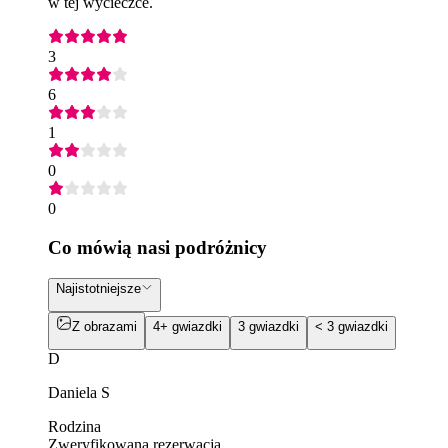
w tej wycieczce.
3
6
1
0
0
Co mówią nasi podróżnicy
Najistotniejsze
Z obrazami
4+ gwiazdki
3 gwiazdki
< 3 gwiazdki
D
Daniela S
Rodzina
Zweryfikowana rezerwacja