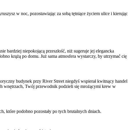
szysz w noc, pozostawiając za sobą tętniące życiem ulice i kierując
e bardziej niepokojącą przeszłość, niż sugeruje jej elegancka
odobno krążą po domu. Już sama atmosfera wystarczy, by utrzymać cię
oryczny budynek przy River Street niegdyś wspierał kwitnący handel
onych wnętrzach, Twój przewodnik podzieli się mrożącymi krew w
, które podobno pozostały po tych brutalnych dniach.