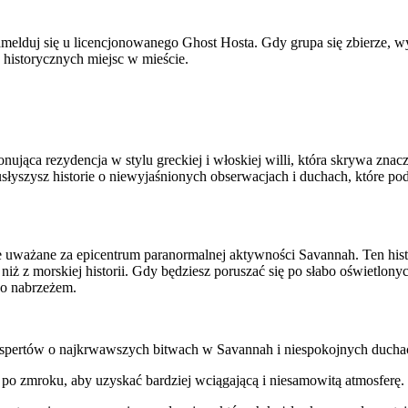
lduj się u licencjonowanego Ghost Hosta. Gdy grupa się zbierze, wyru
 historycznych miejsc w mieście.
a rezydencja w stylu greckiej i włoskiej willi, która skrywa znaczni
usłyszysz historie o niewyjaśnionych obserwacjach i duchach, które p
 uważane za epicentrum paranormalnej aktywności Savannah. Ten hist
nd niż z morskiej historii. Gdy będziesz poruszać się po słabo oświetl
go nabrzeżem.
spertów o najkrwawszych bitwach w Savannah i niespokojnych duchach
o zmroku, aby uzyskać bardziej wciągającą i niesamowitą atmosferę.