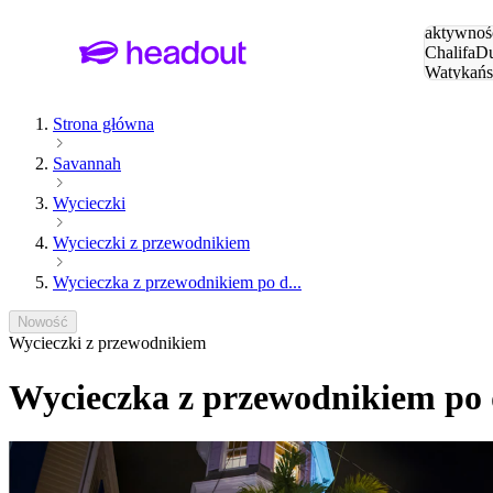
Szukaj
aktywnośc
Chalifa
Du
Watykańs
Eiffla
Par
Strona główna
Savannah
Wycieczki
Wycieczki z przewodnikiem
Wycieczka z przewodnikiem po d...
Nowość
Wycieczki z przewodnikiem
Wycieczka z przewodnikiem po