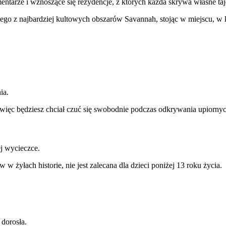
entarze i wznoszące się rezydencje, z których każda skrywa własne taje
ego z najbardziej kultowych obszarów Savannah, stojąc w miejscu, w kt
ia.
, więc będziesz chciał czuć się swobodnie podczas odkrywania upiorny
ej wycieczce.
 żyłach historie, nie jest zalecana dla dzieci poniżej 13 roku życia.
dorosła.