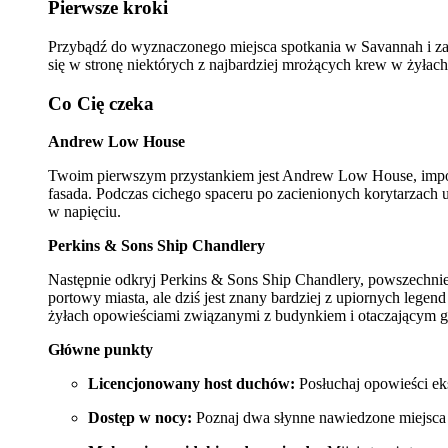
Pierwsze kroki
Przybądź do wyznaczonego miejsca spotkania w Savannah i zame
się w stronę niektórych z najbardziej mrożących krew w żyłach
Co Cię czeka
Andrew Low House
Twoim pierwszym przystankiem jest Andrew Low House, imponując
fasada. Podczas cichego spaceru po zacienionych korytarzach 
w napięciu.
Perkins & Sons Ship Chandlery
Następnie odkryj Perkins & Sons Ship Chandlery, powszechnie
portowy miasta, ale dziś jest znany bardziej z upiornych lege
żyłach opowieściami związanymi z budynkiem i otaczającym 
Główne punkty
Licencjonowany host duchów:
Posłuchaj opowieści ek
Dostęp w nocy:
Poznaj dwa słynne nawiedzone miejsca p