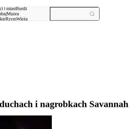
i i miast
Burdż
baj
Muzea
kie
Rzym
Wieża
yż
aktywności i miast
 duchach i nagrobkach Savannah