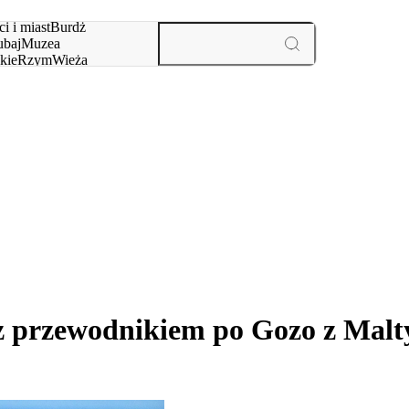
i i miast
Burdż
baj
Muzea
kie
Rzym
Wieża
yż
aktywności i miast
z przewodnikiem po Gozo z Malt