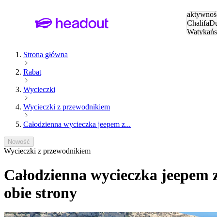
Szukaj
aktywnośc
Chalifa
Du
Watykańs
Eiffla
Par
Strona główna
Rabat
Wycieczki
Wycieczki z przewodnikiem
Całodzienna wycieczka jeepem z...
Nowość
Wycieczki z przewodnikiem
Całodzienna wycieczka jeepem 
obie strony