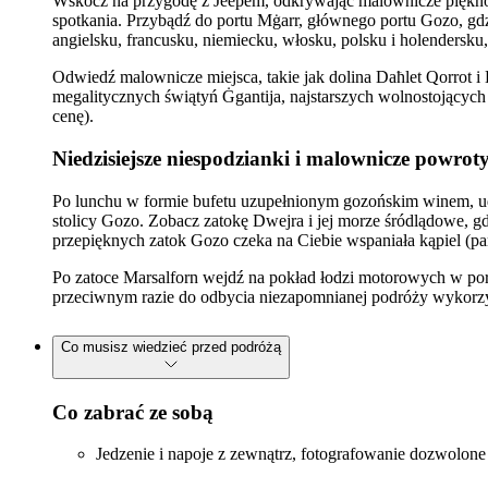
Wskocz na przygodę z Jeepem, odkrywając malownicze piękno 
spotkania. Przybądź do portu Mġarr, głównego portu Gozo, g
angielsku, francusku, niemiecku, włosku, polsku i holendersku
Odwiedź malownicze miejsca, takie jak dolina Daħlet Qorrot i
megalitycznych świątyń Ġgantija, najstarszych wolnostojących 
cenę).
Niedzisiejsze niespodzianki i malownicze powrot
Po lunchu w formie bufetu uzupełnionym gozońskim winem, uda
stolicy Gozo. Zobacz zatokę Dwejra i jej morze śródlądowe, gd
przepięknych zatok Gozo czeka na Ciebie wspaniała kąpiel (pa
Po zatoce Marsalforn wejdź na pokład łodzi motorowych w por
przeciwnym razie do odbycia niezapomnianej podróży wykorz
Co musisz wiedzieć przed podróżą
Co zabrać ze sobą
Jedzenie i napoje z zewnątrz, fotografowanie dozwolone 