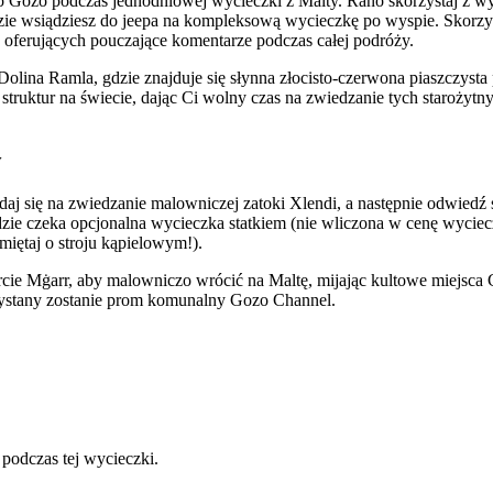
Gozo podczas jednodniowej wycieczki z Malty. Rano skorzystaj z wy
dzie wsiądziesz do jeepa na kompleksową wycieczkę po wyspie. Skorz
, oferujących pouczające komentarze podczas całej podróży.
 Dolina Ramla, gdzie znajduje się słynna złocisto-czerwona piaszczyst
struktur na świecie, dając Ci wolny czas na zwiedzanie tych starożyt
y
j się na zwiedzanie malowniczej zatoki Xlendi, a następnie odwiedź 
zie czeka opcjonalna wycieczka statkiem (nie wliczona w cenę wyciecz
miętaj o stroju kąpielowym!).
cie Mġarr, aby malowniczo wrócić na Maltę, mijając kultowe miejsca
ystany zostanie prom komunalny Gozo Channel.
podczas tej wycieczki.