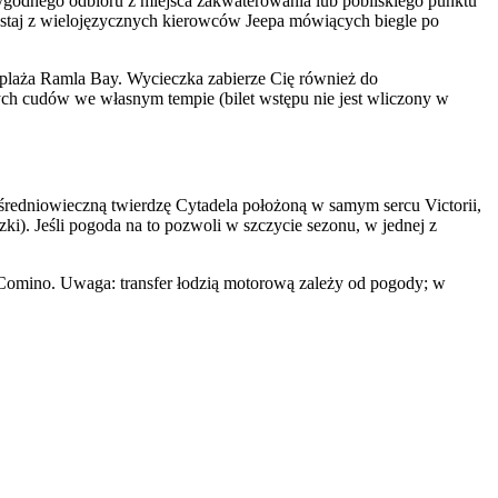
godnego odbioru z miejsca zakwaterowania lub pobliskiego punktu
ystaj z wielojęzycznych kierowców Jeepa mówiących biegle po
a plaża Ramla Bay. Wycieczka zabierze Cię również do
nych cudów we własnym tempie (bilet wstępu nie jest wliczony w
średniowieczną twierdzę Cytadela położoną w samym sercu Victorii,
ki). Jeśli pogoda na to pozwoli w szczycie sezonu, w jednej z
 Comino. Uwaga: transfer łodzią motorową zależy od pogody; w