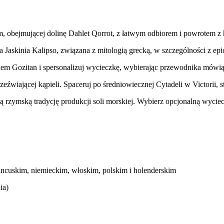
obejmującej dolinę Daħlet Qorrot, z łatwym odbiorem i powrotem z 
nna Jaskinia Kalipso, związana z mitologią grecką, w szczególności z
nem Gozitan i spersonalizuj wycieczkę, wybierając przewodnika mówi
źwiającej kąpieli. Spaceruj po średniowiecznej Cytadeli w Victorii, st
tną rzymską tradycję produkcji soli morskiej. Wybierz opcjonalną wyci
ancuskim, niemieckim, włoskim, polskim i holenderskim
ia)