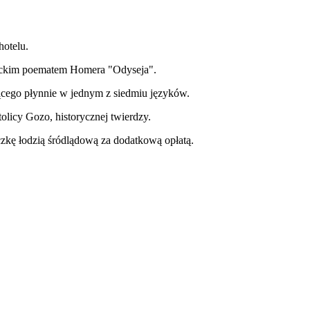
hotelu.
 epickim poematem Homera "Odyseja".
ącego płynnie w jednym z siedmiu języków.
olicy Gozo, historycznej twierdzy.
eczkę łodzią śródlądową za dodatkową opłatą.