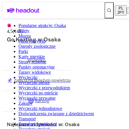
PL
JPY
Popularne atrakcje: Osaka
Bilety
4,5
(
148
)
Muzea
Go Karting w Osaka
Parki rozrywki
Ogrody zoologiczne
Parki
Karty miejskie
Wszystko
Strony religijne
Punkty orientacyjne
Tarasy widokowe
Wycieczki
Zajęcia na świeżym powietrzu
Wycieczki piesze
Wycieczki z przewodnikiem
Wycieczki po mieście
Wycieczki prywatne
Karting
Zakupy
Wycieczki jednodniowe
Doświadczenia związane z dziedzictwem
Transport
Najlepsze aktywności w: Osaka
Transfery lotniskowe