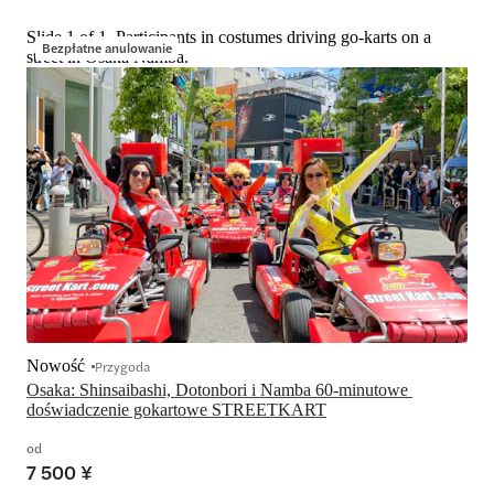
Slide 1 of 1, Participants in costumes driving go-karts on a
Bezpłatne anulowanie
street in Osaka Namba.
Nowość
Przygoda
Osaka: Shinsaibashi, Dotonbori i Namba 60-minutowe 
doświadczenie gokartowe STREETKART
od
7 500 ¥