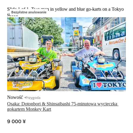
Slide 1 of 1, Two men in yellow and blue go-karts on a Tokyo
Bezpłatne anulowanie
street.
Nowość
Przygoda
Osaka: Dotonbori & Shinsaibashi 75-minutowa wycieczka 
gokartem Monkey Kart
9 000 ¥