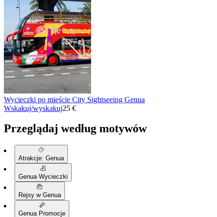
Wycieczki po mieście City Sightseeing Genua
Wskakuj/wyskakuj
25 €
Przeglądaj według motywów
Atrakcje: Genua
Genua Wycieczki
Rejsy w Genua
Genua Promocje