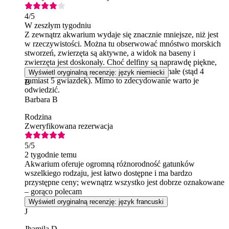
4
/5
W zeszłym tygodniu
Z zewnątrz akwarium wydaje się znacznie mniejsze, niż jest
w rzeczywistości. Można tu obserwować mnóstwo morskich
stworzeń, zwierzęta są aktywne, a widok na baseny i
zwierzęta jest doskonały. Choć delfiny są naprawdę piękne,
moim zdaniem baseny są zdecydowanie za małe (stąd 4
Wyświetl oryginalną recenzję: język niemiecki
zamiast 5 gwiazdek). Mimo to zdecydowanie warto je
B
odwiedzić.
Barbara B
Rodzina
Zweryfikowana rezerwacja
5
/5
2 tygodnie temu
Akwarium oferuje ogromną różnorodność gatunków
wszelkiego rodzaju, jest łatwo dostępne i ma bardzo
przystępne ceny; wewnątrz wszystko jest dobrze oznakowane
– gorąco polecam
Wyświetl oryginalną recenzję: język francuski
J
Jhamila D