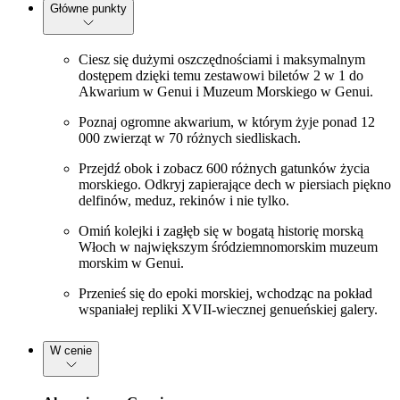
Główne punkty
Ciesz się dużymi oszczędnościami i maksymalnym
dostępem dzięki temu zestawowi biletów 2 w 1 do
Akwarium w Genui i Muzeum Morskiego w Genui.
Poznaj ogromne akwarium, w którym żyje ponad 12
000 zwierząt w 70 różnych siedliskach.
Przejdź obok i zobacz 600 różnych gatunków życia
morskiego. Odkryj zapierające dech w piersiach piękno
delfinów, meduz, rekinów i nie tylko.
Omiń kolejki i zagłęb się w bogatą historię morską
Włoch w największym śródziemnomorskim muzeum
morskim w Genui.
Przenieś się do epoki morskiej, wchodząc na pokład
wspaniałej repliki XVII-wiecznej genueńskiej galery.
W cenie