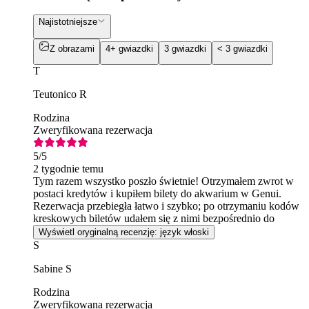
Najistotniejsze
Z obrazami
4+ gwiazdki
3 gwiazdki
< 3 gwiazdki
T
Teutonico R
Rodzina
Zweryfikowana rezerwacja
5
/5
2 tygodnie temu
Tym razem wszystko poszło świetnie! Otrzymałem zwrot w
postaci kredytów i kupiłem bilety do akwarium w Genui.
Rezerwacja przebiegła łatwo i szybko; po otrzymaniu kodów
kreskowych biletów udałem się z nimi bezpośrednio do
wejścia. Wszystko poszło świetnie.
Wyświetl oryginalną recenzję: język włoski
S
Sabine S
Rodzina
Zweryfikowana rezerwacja