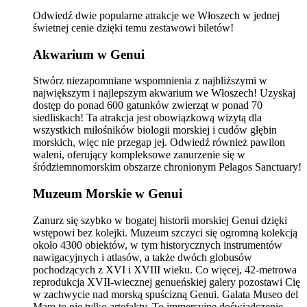
Odwiedź dwie popularne atrakcje we Włoszech w jednej
świetnej cenie dzięki temu zestawowi biletów!
Akwarium w Genui
Stwórz niezapomniane wspomnienia z najbliższymi w
największym i najlepszym akwarium we Włoszech! Uzyskaj
dostęp do ponad 600 gatunków zwierząt w ponad 70
siedliskach! Ta atrakcja jest obowiązkową wizytą dla
wszystkich miłośników biologii morskiej i cudów głębin
morskich, więc nie przegap jej. Odwiedź również pawilon
waleni, oferujący kompleksowe zanurzenie się w
śródziemnomorskim obszarze chronionym Pelagos Sanctuary!
Muzeum Morskie w Genui
Zanurz się szybko w bogatej historii morskiej Genui dzięki
wstępowi bez kolejki. Muzeum szczyci się ogromną kolekcją
około 4300 obiektów, w tym historycznych instrumentów
nawigacyjnych i atlasów, a także dwóch globusów
pochodzących z XVI i XVIII wieku. Co więcej, 42-metrowa
reprodukcja XVII-wiecznej genueńskiej galery pozostawi Cię
w zachwycie nad morską spuścizną Genui. Galata Museo del
Mare to nie tylko artefakty. To immersyjne doświadczenie,