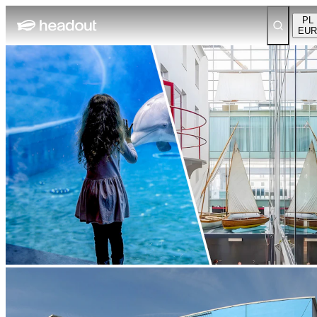
PL
EUR