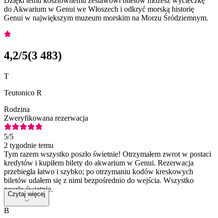
Dzięki temu kosztownemu zestawowi biletów możesz wycieczkę
do Akwarium w Genui we Włoszech i odkryć morską historię
Genui w największym muzeum morskim na Morzu Śródziemnym.
4,2
/5
(
3 483
)
T
Teutonico R
Rodzina
Zweryfikowana rezerwacja
5
/5
2 tygodnie temu
Tym razem wszystko poszło świetnie! Otrzymałem zwrot w postaci
kredytów i kupiłem bilety do akwarium w Genui. Rezerwacja
przebiegła łatwo i szybko; po otrzymaniu kodów kreskowych
biletów udałem się z nimi bezpośrednio do wejścia. Wszystko
poszło świetnie.
Czytaj więcej
B