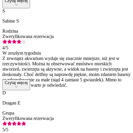
Czytaj więcej
S
Sabine S
Rodzina
Zweryfikowana rezerwacja
4
/5
W zeszłym tygodniu
Z zewnątrz akwarium wydaje się znacznie mniejsze, niż jest w
rzeczywistości. Można tu obserwować mnóstwo morskich
stworzeń, zwierzęta są aktywne, a widok na baseny i zwierzęta jest
doskonały. Choć delfiny są naprawdę piękne, moim zdaniem baseny
są zdecydowanie za małe (stąd 4 zamiast 5 gwiazdek). Mimo to
Czytaj więcej
zdecydowanie warto je odwiedzić.
D
Dragan E
Grupa
Zweryfikowana rezerwacja
5
/5