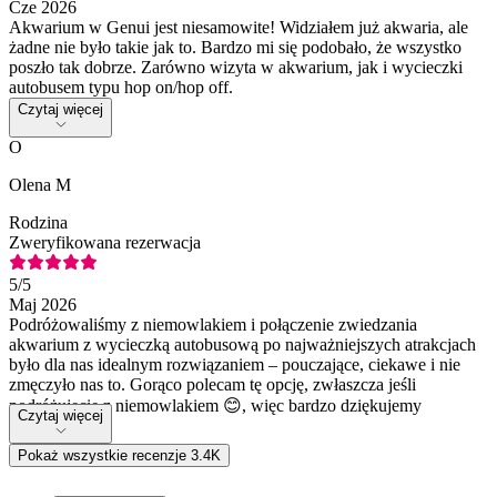
Cze 2026
Akwarium w Genui jest niesamowite! Widziałem już akwaria, ale
żadne nie było takie jak to. Bardzo mi się podobało, że wszystko
poszło tak dobrze. Zarówno wizyta w akwarium, jak i wycieczki
autobusem typu hop on/hop off.
Czytaj więcej
O
Olena M
Rodzina
Zweryfikowana rezerwacja
5
/5
Maj 2026
Podróżowaliśmy z niemowlakiem i połączenie zwiedzania
akwarium z wycieczką autobusową po najważniejszych atrakcjach
było dla nas idealnym rozwiązaniem – pouczające, ciekawe i nie
zmęczyło nas to. Gorąco polecam tę opcję, zwłaszcza jeśli
podróżujecie z niemowlakiem 😊, więc bardzo dziękujemy
Czytaj więcej
Pokaż wszystkie recenzje 3.4K