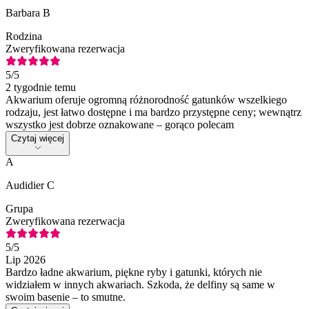
Barbara B
Rodzina
Zweryfikowana rezerwacja
5
/5
2 tygodnie temu
Akwarium oferuje ogromną różnorodność gatunków wszelkiego
rodzaju, jest łatwo dostępne i ma bardzo przystępne ceny; wewnątrz
wszystko jest dobrze oznakowane – gorąco polecam
Czytaj więcej
A
Audidier C
Grupa
Zweryfikowana rezerwacja
5
/5
Lip 2026
Bardzo ładne akwarium, piękne ryby i gatunki, których nie
widziałem w innych akwariach. Szkoda, że delfiny są same w
swoim basenie – to smutne.