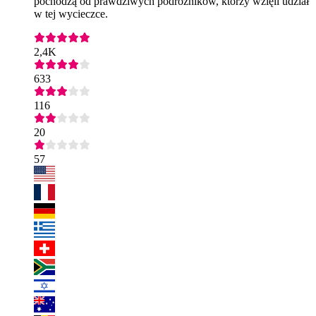
pochodzą od prawdziwych podróżników, którzy wzięli udział
w tej wycieczce.
2,4K
633
116
20
57