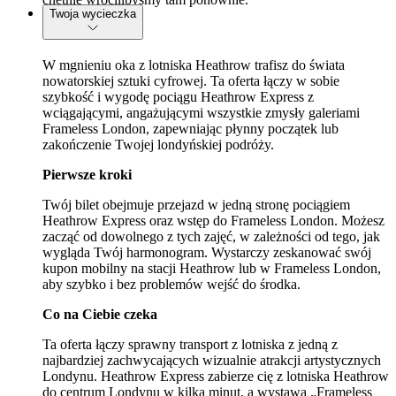
Twoja wycieczka
W mgnieniu oka z lotniska Heathrow trafisz do świata
nowatorskiej sztuki cyfrowej. Ta oferta łączy w sobie
szybkość i wygodę pociągu Heathrow Express z
wciągającymi, angażującymi wszystkie zmysły galeriami
Frameless London, zapewniając płynny początek lub
zakończenie Twojej londyńskiej podróży.
Pierwsze kroki
Twój bilet obejmuje przejazd w jedną stronę pociągiem
Heathrow Express oraz wstęp do Frameless London. Możesz
zacząć od dowolnego z tych zajęć, w zależności od tego, jak
wygląda Twój harmonogram. Wystarczy zeskanować swój
kupon mobilny na stacji Heathrow lub w Frameless London,
aby szybko i bez problemów wejść do środka.
Co na Ciebie czeka
Ta oferta łączy sprawny transport z lotniska z jedną z
najbardziej zachwycających wizualnie atrakcji artystycznych
Londynu. Heathrow Express zabierze cię z lotniska Heathrow
do centrum Londynu w kilka minut, a wystawa „Frameless