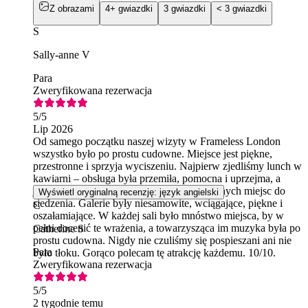
Z obrazami
4+ gwiazdki
3 gwiazdki
< 3 gwiazdki
S
Sally-anne V
Para
Zweryfikowana rezerwacja
5
/5
Lip 2026
Od samego początku naszej wizyty w Frameless London
wszystko było po prostu cudowne. Miejsce jest piękne,
przestronne i sprzyja wyciszeniu. Najpierw zjedliśmy lunch w
kawiarni – obsługa była przemiła, pomocna i uprzejma, a
jedzenie pyszne. Nie brakowało też wygodnych miejsc do
Wyświetl oryginalną recenzję: język angielski
siedzenia. Galerie były niesamowite, wciągające, piękne i
C
oszałamiające. W każdej sali było mnóstwo miejsca, by w
pełni docenić te wrażenia, a towarzysząca im muzyka była po
Catherine S
prostu cudowna. Nigdy nie czuliśmy się pospieszani ani nie
Para
było tłoku. Gorąco polecam tę atrakcję każdemu. 10/10.
Zweryfikowana rezerwacja
5
/5
2 tygodnie temu