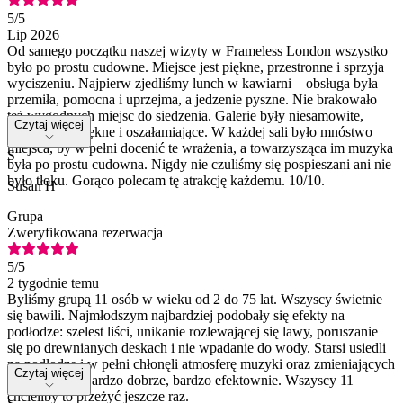
5
/5
Lip 2026
Od samego początku naszej wizyty w Frameless London wszystko
było po prostu cudowne. Miejsce jest piękne, przestronne i sprzyja
wyciszeniu. Najpierw zjedliśmy lunch w kawiarni – obsługa była
przemiła, pomocna i uprzejma, a jedzenie pyszne. Nie brakowało
też wygodnych miejsc do siedzenia. Galerie były niesamowite,
Czytaj więcej
wciągające, piękne i oszałamiające. W każdej sali było mnóstwo
miejsca, by w pełni docenić te wrażenia, a towarzysząca im muzyka
S
była po prostu cudowna. Nigdy nie czuliśmy się pospieszani ani nie
było tłoku. Gorąco polecam tę atrakcję każdemu. 10/10.
Susan H
Grupa
Zweryfikowana rezerwacja
5
/5
2 tygodnie temu
Byliśmy grupą 11 osób w wieku od 2 do 75 lat. Wszyscy świetnie
się bawili. Najmłodszym najbardziej podobały się efekty na
podłodze: szelest liści, unikanie rozlewającej się lawy, poruszanie
się po drewnianych deskach i nie wpadanie do wody. Starsi usiedli
na podłodze i w pełni chłonęli atmosferę muzyki oraz zmieniających
Czytaj więcej
się obrazów. Bardzo dobrze, bardzo efektownie. Wszyscy 11
chcieliby to przeżyć jeszcze raz.