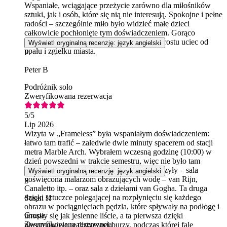
Wspaniałe, wciągające przeżycie zarówno dla miłośników
sztuki, jak i osób, które się nią nie interesują. Spokojne i pełne
radości – szczególnie miło było widzieć małe dzieci
całkowicie pochłonięte tym doświadczeniem. Gorąco
polecam każdemu – nawet jeśli chcesz po prostu uciec od
Wyświetl oryginalną recenzję: język angielski
upału i zgiełku miasta.
P
Peter B
Podróżnik solo
Zweryfikowana rezerwacja
5
/5
Lip 2026
Wizyta w „Frameless” była wspaniałym doświadczeniem:
łatwo tam trafić – zaledwie dwie minuty spacerem od stacji
metra Marble Arch. Wybrałem wczesną godzinę (10:00) w
dzień powszedni w trakcie semestru, więc nie było tam
tłumów. Dwie sale szczególnie mnie zauroczyły – sala
Wyświetl oryginalną recenzję: język angielski
poświęcona malarzom obrazujących wodę – van Rijn,
S
Canaletto itp. – oraz sala z dziełami van Gogha. Ta druga
dzięki sztuczce polegającej na rozpłynięciu się każdego
Susan H
obrazu w pociągnięciach pędzla, które spływały na podłogę i
Grupa
unosiły się jak jesienne liście, a ta pierwsza dzięki
Zweryfikowana rezerwacja
niesamowicie realistycznej burzy, podczas której fale