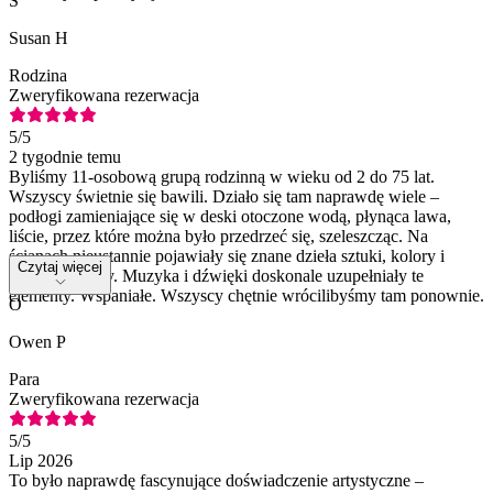
S
Susan H
Rodzina
Zweryfikowana rezerwacja
5
/5
2 tygodnie temu
Byliśmy 11-osobową grupą rodzinną w wieku od 2 do 75 lat.
Wszyscy świetnie się bawili. Działo się tam naprawdę wiele –
podłogi zamieniające się w deski otoczone wodą, płynąca lawa,
liście, przez które można było przedrzeć się, szeleszcząc. Na
ścianach nieustannie pojawiały się znane dzieła sztuki, kolory i
Czytaj więcej
motywy natury. Muzyka i dźwięki doskonale uzupełniały te
elementy. Wspaniałe. Wszyscy chętnie wrócilibyśmy tam ponownie.
O
Owen P
Para
Zweryfikowana rezerwacja
5
/5
Lip 2026
To było naprawdę fascynujące doświadczenie artystyczne –