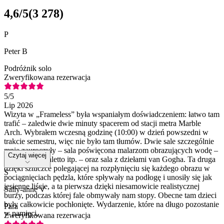
4,6
/5
(
3 278
)
P
Peter B
Podróżnik solo
Zweryfikowana rezerwacja
5
/5
Lip 2026
Wizyta w „Frameless” była wspaniałym doświadczeniem: łatwo tam
trafić – zaledwie dwie minuty spacerem od stacji metra Marble
Arch. Wybrałem wczesną godzinę (10:00) w dzień powszedni w
trakcie semestru, więc nie było tam tłumów. Dwie sale szczególnie
mnie zauroczyły – sala poświęcona malarzom obrazujących wodę –
Czytaj więcej
van Rijn, Canaletto itp. – oraz sala z dziełami van Gogha. Ta druga
dzięki sztuczce polegającej na rozpłynięciu się każdego obrazu w
S
pociągnięciach pędzla, które spływały na podłogę i unosiły się jak
jesienne liście, a ta pierwsza dzięki niesamowicie realistycznej
Sally-anne V
burzy, podczas której fale obmywały nam stopy. Obecne tam dzieci
były całkowicie pochłonięte. Wydarzenie, które na długo pozostanie
Para
w pamięci,
Zweryfikowana rezerwacja