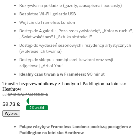
Rozrywka na pokładzie (gazety, czasopisma i podcasty)
Bezpłatne Wi-Fi i gniazda USB
Wejście do Frameless London
Dostęp do 4 galerii: „Poza rzeczywistością”, „Kolor w ruchu”,
„Świat wokół nas” i „Sztuka abstrakcji”
Dostęp do wydarzeń sezonowych i rezydencji artystycznych
(w okresie ich trwania)
Dostęp do sklepu z pamiątkami, kawiarni oraz sesji
zdjęciowej „Art of You”
Idealny czas trwania w Frameless:
90 minut
Transfer bezprzewodnikowy z Londynu i Paddington na lotnisko
Heathrow
od
ORIGINAL PRICE
55,51 £
52,73 £
5% zniżki
Wybiez
Połącz wizytę w Frameless London z podróżą pociągiem z
Paddington na lotnisko Heathrow