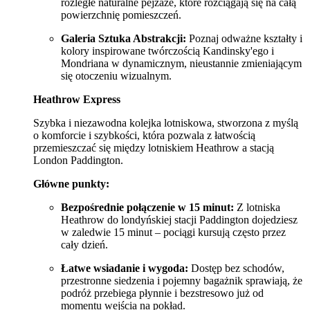
rozległe naturalne pejzaże, które rozciągają się na całą
powierzchnię pomieszczeń.
Galeria Sztuka Abstrakcji:
Poznaj odważne kształty i
kolory inspirowane twórczością Kandinsky'ego i
Mondriana w dynamicznym, nieustannie zmieniającym
się otoczeniu wizualnym.
Heathrow Express
Szybka i niezawodna kolejka lotniskowa, stworzona z myślą
o komforcie i szybkości, która pozwala z łatwością
przemieszczać się między lotniskiem Heathrow a stacją
London Paddington.
Główne punkty:
Bezpośrednie połączenie w 15 minut:
Z lotniska
Heathrow do londyńskiej stacji Paddington dojedziesz
w zaledwie 15 minut – pociągi kursują często przez
cały dzień.
Łatwe wsiadanie i wygoda:
Dostęp bez schodów,
przestronne siedzenia i pojemny bagażnik sprawiają, że
podróż przebiega płynnie i bezstresowo już od
momentu wejścia na pokład.