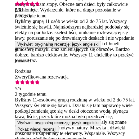
obmywały nam stopy. Obecne tam dzieci były całkowicie
pochłonięte. Wydarzenie, które na długo pozostanie w
5
/5
pamięci,
2 tygodnie temu
Byliśmy grupą 11 osób w wieku od 2 do 75 lat. Wszyscy
świetnie się bawili. Najmłodszym najbardziej podobały się
efekty na podłodze: szelest liści, unikanie rozlewającej się
lawy, poruszanie się po drewnianych deskach i nie wpadanie
do wody. Starsi usiedli na podłodze i w pełni chłonęli
Wyświetl oryginalną recenzję: język angielski
atmosferę muzyki oraz zmieniających się obrazów. Bardzo
S
dobrze, bardzo efektownie. Wszyscy 11 chcieliby to przeżyć
jeszcze raz.
Susan H
Rodzina
Zweryfikowana rezerwacja
5
/5
2 tygodnie temu
Byliśmy 11-osobową grupą rodzinną w wieku od 2 do 75 lat.
Wszyscy świetnie się bawili. Działo się tam naprawdę wiele –
podłogi zamieniające się w deski otoczone wodą, płynąca
lawa, liście, przez które można było przedrzeć się,
szeleszcząc. Na ścianach nieustannie pojawiały się znane
Wyświetl oryginalną recenzję: język angielski
dzieła sztuki, kolory i motywy natury. Muzyka i dźwięki
Pokaż więcej recenzji
doskonale uzupełniały te elementy. Wspaniałe. Wszyscy
chętnie wrócilibyśmy tam ponownie.