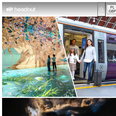
PL
GBP