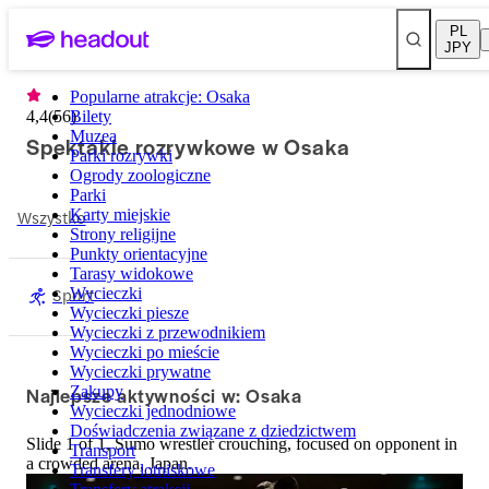
PL
JPY
Popularne atrakcje: Osaka
4,4
(
56
Bilety
)
Muzea
Spektakle rozrywkowe w Osaka
Parki rozrywki
Ogrody zoologiczne
Parki
Wszystko
Karty miejskie
Strony religijne
Punkty orientacyjne
Tarasy widokowe
Sport
Wycieczki
Wycieczki piesze
Wycieczki z przewodnikiem
Wycieczki po mieście
Wycieczki prywatne
Najlepsze aktywności w: Osaka
Zakupy
Wycieczki jednodniowe
Doświadczenia związane z dziedzictwem
Slide 1 of 1, Sumo wrestler crouching, focused on opponent in
Transport
a crowded arena, Japan.
Transfery lotniskowe