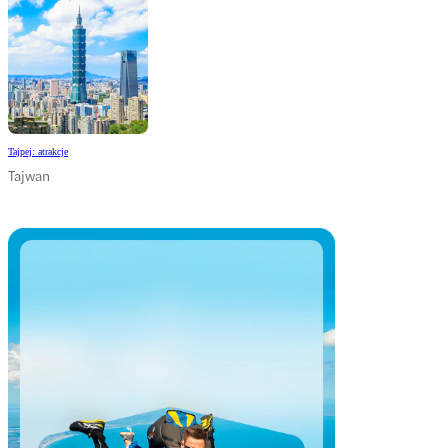
Tajpej: atrakcje
Tajwan