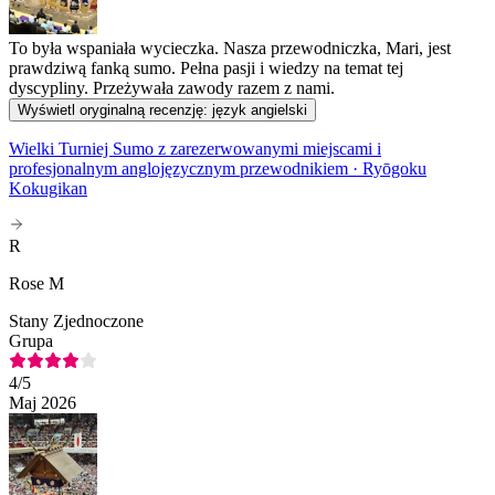
To była wspaniała wycieczka. Nasza przewodniczka, Mari, jest
prawdziwą fanką sumo. Pełna pasji i wiedzy na temat tej
dyscypliny. Przeżywała zawody razem z nami.
Wyświetl oryginalną recenzję: język angielski
Wielki Turniej Sumo z zarezerwowanymi miejscami i
profesjonalnym anglojęzycznym przewodnikiem · Ryōgoku
Kokugikan
R
Rose M
Stany Zjednoczone
Grupa
4
/5
Maj 2026