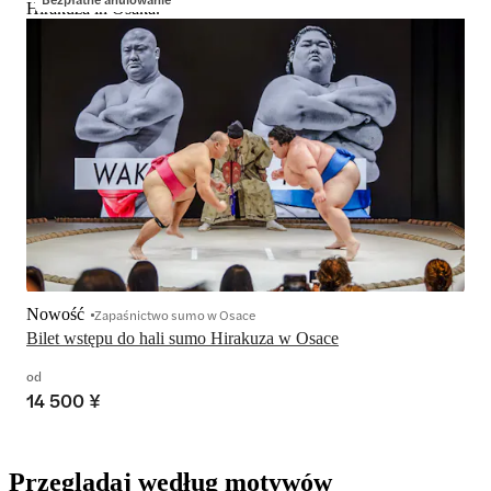
Hirakuza in Osaka.
Nowość
Zapaśnictwo sumo w Osace
Bilet wstępu do hali sumo Hirakuza w Osace
od
14 500 ¥
Przeglądaj według motywów