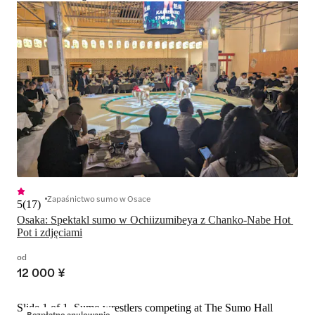
Zapaśnictwo sumo w Osace
5
(
17
)
Osaka: Spektakl sumo w Ochiizumibeya z Chanko-Nabe Hot 
Pot i zdjęciami
od
12 000 ¥
Slide 1 of 1, Sumo wrestlers competing at The Sumo Hall
Bezpłatne anulowanie