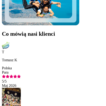
Co mówią nasi klienci
T
Tomasz K
Polska
Para
5
/5
Maj 2026