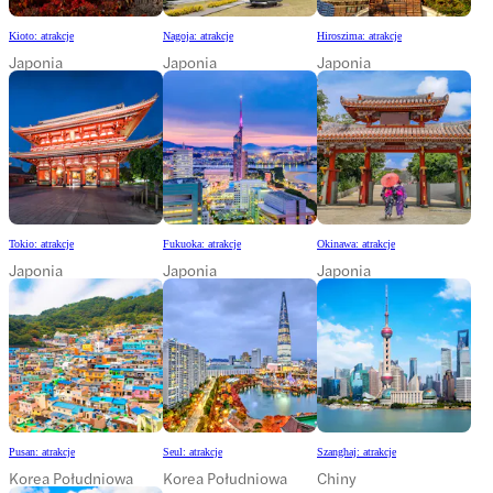
Kioto: atrakcje
Nagoja: atrakcje
Hiroszima: atrakcje
Japonia
Japonia
Japonia
Tokio: atrakcje
Fukuoka: atrakcje
Okinawa: atrakcje
Japonia
Japonia
Japonia
Pusan: atrakcje
Seul: atrakcje
Szanghaj: atrakcje
Korea Południowa
Korea Południowa
Chiny