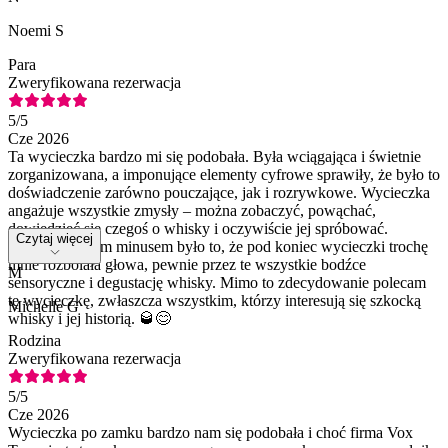
Noemi S
Para
Zweryfikowana rezerwacja
5
/5
Cze 2026
Ta wycieczka bardzo mi się podobała. Była wciągająca i świetnie
zorganizowana, a imponujące elementy cyfrowe sprawiły, że było to
doświadczenie zarówno pouczające, jak i rozrywkowe. Wycieczka
angażuje wszystkie zmysły – można zobaczyć, powąchać,
dowiedzieć się czegoś o whisky i oczywiście jej spróbować.
Czytaj więcej
Jedynym małym minusem było to, że pod koniec wycieczki trochę
mnie rozbolała głowa, pewnie przez te wszystkie bodźce
M
sensoryczne i degustację whisky. Mimo to zdecydowanie polecam
tę wycieczkę, zwłaszcza wszystkim, którzy interesują się szkocką
Michelle G
whisky i jej historią. 🥃😊
Rodzina
Zweryfikowana rezerwacja
5
/5
Cze 2026
Wycieczka po zamku bardzo nam się podobała i choć firma Vox