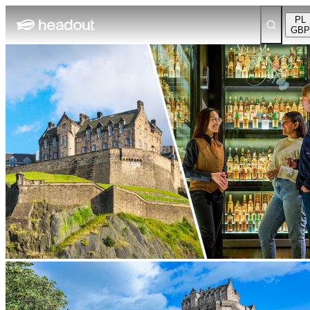
PL
GBP