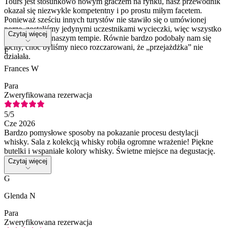
Tours jest stosunkowo nowym graczem na rynku, nasz przewodnik
okazał się niezwykle kompetentny i po prostu miłym facetem.
Ponieważ sześciu innych turystów nie stawiło się o umówionej
porze, zostaliśmy jedynymi uczestnikami wycieczki, więc wszystko
Czytaj więcej
przebiegało w naszym tempie. Równie bardzo podobały nam się
lochy, choć byliśmy nieco rozczarowani, że „przejażdżka” nie
F
działała.
Frances W
Para
Zweryfikowana rezerwacja
5
/5
Cze 2026
Bardzo pomysłowe sposoby na pokazanie procesu destylacji
whisky. Sala z kolekcją whisky robiła ogromne wrażenie! Piękne
butelki i wspaniałe kolory whisky. Świetne miejsce na degustację.
Czytaj więcej
G
Glenda N
Para
Zweryfikowana rezerwacja