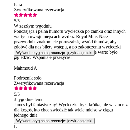
Para
Zweryfikowana rezerwacja
5
/5
W zeszłym tygodniu
Pouczająca i pełna humoru wycieczka po zamku oraz innych
wartych uwagi miejscach wzdłuż Royal Mile. Nasz
przewodnik znakomicie poruszał się wśród tłumów, aby
zdobyć dla nas bilety wstępu, a po zakończeniu wycieczki
wskazał nam kolejne miejsca w zamku, które warto było
Wyświetl oryginalną recenzję: język angielski
zwiedzić. Wspaniałe przeżycie!
M
Mahmoud A
Podróżnik solo
Zweryfikowana rezerwacja
5
/5
3 tygodnie temu
James był fantastyczny! Wycieczka była krótka, ale w sam raz
dla kogoś, kto chce zwiedzić tak wiele miejsc w ciągu
jednego dnia.
Wyświetl oryginalną recenzję: język angielski
L