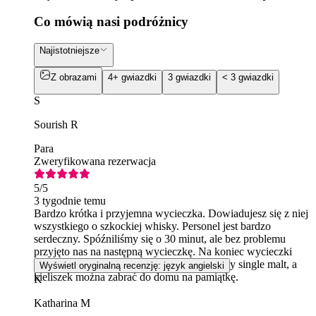
Co mówią nasi podróżnicy
Najistotniejsze
Z obrazami
4+ gwiazdki
3 gwiazdki
< 3 gwiazdki
S
Sourish R
Para
Zweryfikowana rezerwacja
5
/5
3 tygodnie temu
Bardzo krótka i przyjemna wycieczka. Dowiadujesz się z niej
wszystkiego o szkockiej whisky. Personel jest bardzo
serdeczny. Spóźniliśmy się o 30 minut, ale bez problemu
przyjęto nas na następną wycieczkę. Na koniec wycieczki
można też spróbować kilku rodzajów whisky single malt, a
Wyświetl oryginalną recenzję: język angielski
kieliszek można zabrać do domu na pamiątkę.
K
Katharina M