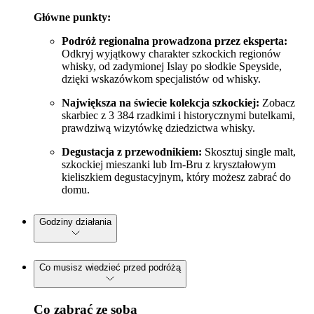
Główne punkty:
Podróż regionalna prowadzona przez eksperta:
Odkryj wyjątkowy charakter szkockich regionów
whisky, od zadymionej Islay po słodkie Speyside,
dzięki wskazówkom specjalistów od whisky.
Największa na świecie kolekcja szkockiej:
Zobacz
skarbiec z 3 384 rzadkimi i historycznymi butelkami,
prawdziwą wizytówkę dziedzictwa whisky.
Degustacja z przewodnikiem:
Skosztuj single malt,
szkockiej mieszanki lub Irn-Bru z kryształowym
kieliszkiem degustacyjnym, który możesz zabrać do
domu.
Godziny działania
Co musisz wiedzieć przed podróżą
Co zabrać ze sobą