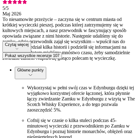
5
/5
Maj 2026
To niesamowite przeżycie – zaczyna się w centrum miasta od
krótkiej wycieczki pieszej, podczas której zatrzymujemy się w
kultowych miejscach, a nasz przewodnik w fascynujący sposób
opowiada związane z nimi historie. Następnie udaliśmy się do
zamku, gdzie przewodnik zajął się wszystkim – wpuścił nas do
Czytaj więcej
środka, opowiedział kilka historii i podzielił się informacjami na
temat zamku. Potem mieliśmy mnóstwo czasu, żeby samodzielnie
Pokaż wszystkie recenzje 107
zwiedzić zamek. Naprawdę gorąco polecam tę wycieczkę.
Główne punkty
Wykorzystaj w pełni swój czas w Edynburgu dzięki tej
wyjątkowo korzystnej ofercie łączonej, która płynnie
łączy zwiedzanie Zamku w Edynburgu z wizytą w The
Scotch Whisky Experience, a do tego pozwala
zaoszczędzić 5%.
Cofnij się w czasie o kilka stuleci podczas 45-
minutowej wycieczki z przewodnikiem po Zamku w
Edynburgu i poznaj historie monarchów, oblężeń oraz
nieśmiertelnych legend.