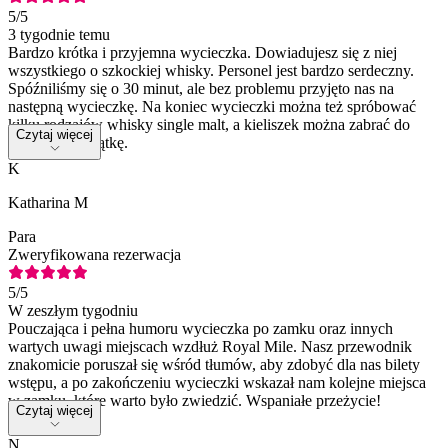
5
/5
3 tygodnie temu
Bardzo krótka i przyjemna wycieczka. Dowiadujesz się z niej
wszystkiego o szkockiej whisky. Personel jest bardzo serdeczny.
Spóźniliśmy się o 30 minut, ale bez problemu przyjęto nas na
następną wycieczkę. Na koniec wycieczki można też spróbować
kilku rodzajów whisky single malt, a kieliszek można zabrać do
Czytaj więcej
domu na pamiątkę.
K
Katharina M
Para
Zweryfikowana rezerwacja
5
/5
W zeszłym tygodniu
Pouczająca i pełna humoru wycieczka po zamku oraz innych
wartych uwagi miejscach wzdłuż Royal Mile. Nasz przewodnik
znakomicie poruszał się wśród tłumów, aby zdobyć dla nas bilety
wstępu, a po zakończeniu wycieczki wskazał nam kolejne miejsca
w zamku, które warto było zwiedzić. Wspaniałe przeżycie!
Czytaj więcej
N