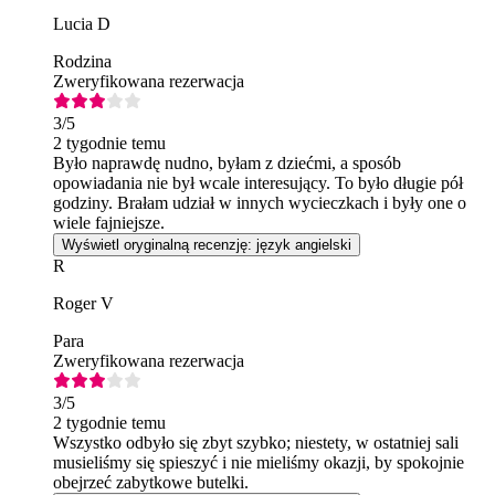
Lucia D
Rodzina
Zweryfikowana rezerwacja
3
/5
2 tygodnie temu
Było naprawdę nudno, byłam z dziećmi, a sposób
opowiadania nie był wcale interesujący. To było długie pół
godziny. Brałam udział w innych wycieczkach i były one o
wiele fajniejsze.
Wyświetl oryginalną recenzję: język angielski
R
Roger V
Para
Zweryfikowana rezerwacja
3
/5
2 tygodnie temu
Wszystko odbyło się zbyt szybko; niestety, w ostatniej sali
musieliśmy się spieszyć i nie mieliśmy okazji, by spokojnie
obejrzeć zabytkowe butelki.