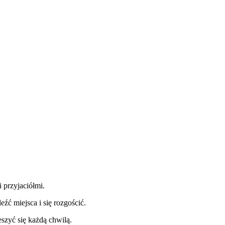
 przyjaciółmi.
źć miejsca i się rozgościć.
eszyć się każdą chwilą.