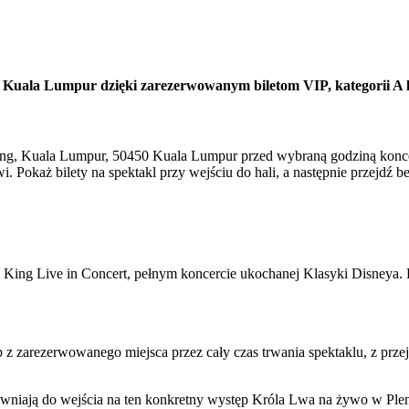
 Kuala Lumpur dzięki zarezerwowanym biletom VIP, kategorii A l
ang, Kuala Lumpur, 50450 Kuala Lumpur przed wybraną godziną koncert
wi. Pokaż bilety na spektakl przy wejściu do hali, a następnie przejdź
King Live in Concert, pełnym koncercie ukochanej Klasyki Disneya. 
ęp z zarezerwowanego miejsca przez cały czas trwania spektaklu, z pr
prawniają do wejścia na ten konkretny występ Króla Lwa na żywo w Pl