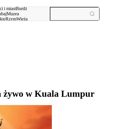
i i miast
Burdż
baj
Muzea
kie
Rzym
Wieża
yż
aktywności i miast
a żywo w Kuala Lumpur