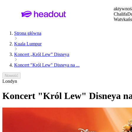
Szukaj
aktywnośc
Chalifa
Du
Watykańs
Eiffla
Par
Strona główna
Kuala Lumpur
Koncert „Król Lew” Disneya
Koncert "Król Lew" Disneya na ...
Nowość
Londyn
Koncert "Król Lew" Disneya n