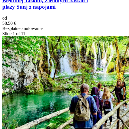
Błękitnej Jaskini, Zielonych Jaskiń i
plaży Sunj z napojami
od
58,50 €
Bezpłatne anulowanie
Slide 1 of 11