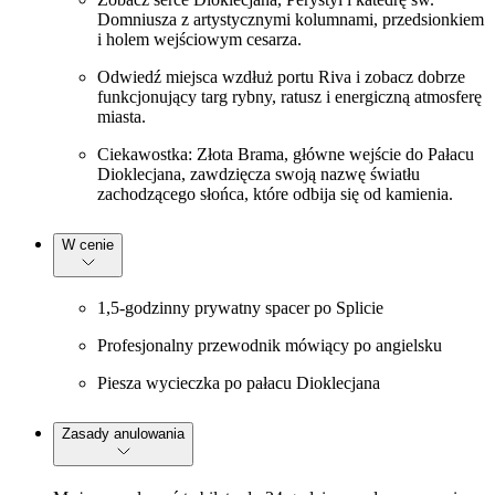
Domniusza z artystycznymi kolumnami, przedsionkiem
i holem wejściowym cesarza.
Odwiedź miejsca wzdłuż portu Riva i zobacz dobrze
funkcjonujący targ rybny, ratusz i energiczną atmosferę
miasta.
Ciekawostka: Złota Brama, główne wejście do Pałacu
Dioklecjana, zawdzięcza swoją nazwę światłu
zachodzącego słońca, które odbija się od kamienia.
W cenie
1,5-godzinny prywatny spacer po Splicie
Profesjonalny przewodnik mówiący po angielsku
Piesza wycieczka po pałacu Dioklecjana
Zasady anulowania