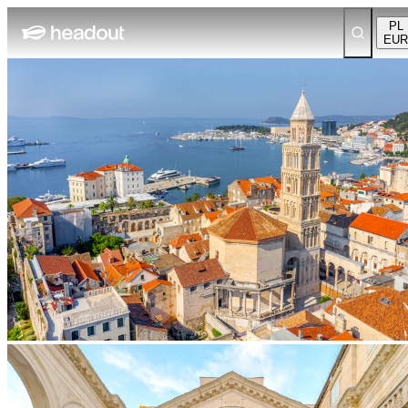
PL
EUR