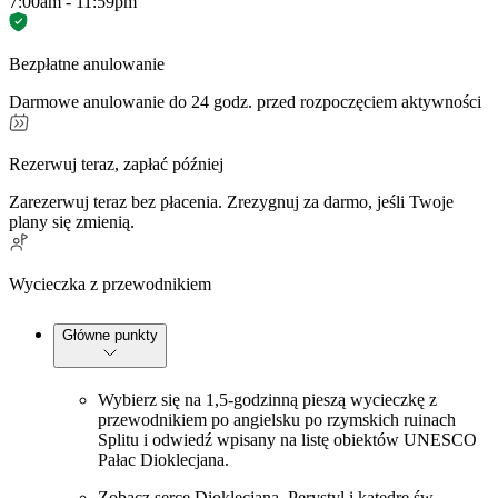
7:00am - 11:59pm
Bezpłatne anulowanie
Darmowe anulowanie do 24 godz. przed rozpoczęciem aktywności
Rezerwuj teraz, zapłać później
Zarezerwuj teraz bez płacenia. Zrezygnuj za darmo, jeśli Twoje
plany się zmienią.
Wycieczka z przewodnikiem
Główne punkty
Wybierz się na 1,5-godzinną pieszą wycieczkę z
przewodnikiem po angielsku po rzymskich ruinach
Splitu i odwiedź wpisany na listę obiektów UNESCO
Pałac Dioklecjana.
Zobacz serce Dioklecjana, Perystyl i katedrę św.