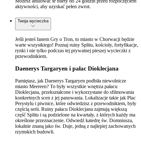
Możesz anulować te bilety do 24 godzin przed rozpoczęciem
aktywności, aby uzyskać pełen zwrot.
Twoja wycieczka
Jeśli jesteś fanem Gry o Tron, to miasto w Chorwacji będzie
warte wszystkiego! Poznaj ruiny Splitu, kościoły, fortyfikacje,
rynki i nie tylko podczas tej prywatnej pieszej wycieczki z
przewodnikiem.
Daenerys Targaryen i pałac Dioklecjana
Pamiętasz, jak Daenerys Targaryen podbiła niewolnicze
miasto Meereen? To były wszystkie wnętrza pałacu
Dioklecjana, przekształcone i wykorzystane do sfilmowania
konkretnych scen z jej panowania. Lokalizacje takie jak Plac
Perystylu i piwnice, które odwiedzisz z przewodnikiem, były
częścią serii. Ruiny pałacu Dioklecjana zajmują większą
część Splitu i są podzielone na kwartały, z których każdy ma
określone przeznaczenie. Odwiedź katedrę św. Domniusza,
lokalnie znaną jako św. Duje, jedną z najlepiej zachowanych
rzymskich budowli.