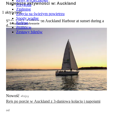
Rejsy wycieczkowe
Najlepsze aktywności w: Auckland
Przygoda
Ziplining
1 aktywność
Zajęcia na świeżym powietrzu
Sporty wodne
Slide 1 of 1, Sailboat on Auckland Harbour at sunset during a
Rafting
Bezpłatne anulowanie
dinner cruise.
Promocje
Zestawy biletów
Nowość
Rejsy
Rejs po porcie w Auckland z 3-daniową kolacją i napojami
od