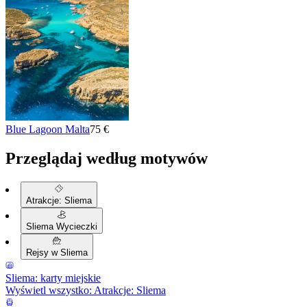
Blue Lagoon Malta
75 €
Przeglądaj według motywów
Atrakcje: Sliema
Sliema Wycieczki
Rejsy w Sliema
Sliema: karty miejskie
Wyświetl wszystko: Atrakcje: Sliema