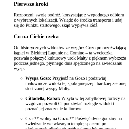
Pierwsze kroki
Rozpocznij swoją podróż, korzystając z wygodnego odbioru
z wybranych lokalizacji. Wsiądź do środka transportu i udaj
się do Punktu startowego, skąd wypływa łódź.
Co na Ciebie czeka
Od historycznych widoków ze wzgórz Gozo po orzeźwiającą
kąpiel w Błękitnej Lagunie na Comino – ta wycieczka
pozwala połączyć kulturowy urok Malty z pięknem wybrzeża
podczas jednego, płynnego dnia spędzonego na zwiedzaniu
wysp.
Wyspa Gozo:
Przyjedź na Gozo i podziwiaj
malownicze widoki tej spokojniejszej i bardziej zielonej
siostrzanej wyspy Malty.
Cittadella, Rabat:
Wizyta w tej zabytkowej fortecy na
wzgórzu pozwoli Ci podziwiać rozległe widoki i
poznać jej znaczenie kulturowe.
Czas** wolny na Gozo:** Poświęć dwie godziny na
zwiedzanie we własnym tempie; spaceruj po
okolicznych uliczkach, zrób zakupy lub po prostu