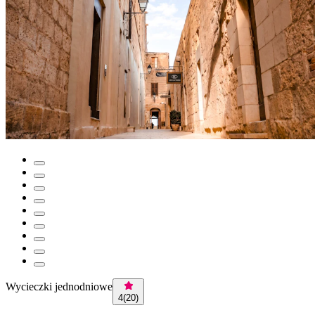
Wycieczki jednodniowe
4
(
20
)