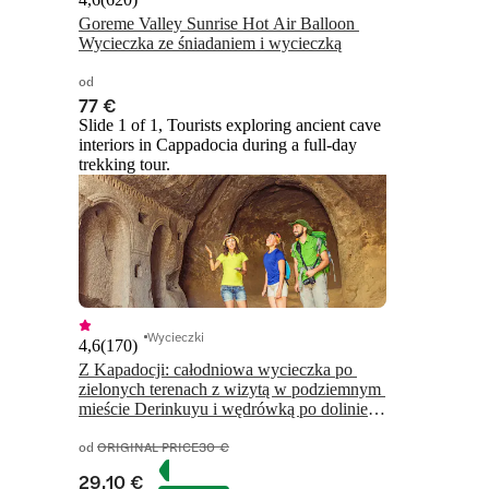
Goreme Valley Sunrise Hot Air Balloon 
Wycieczka ze śniadaniem i wycieczką
od
77 €
Slide 1 of 1, Tourists exploring ancient cave
interiors in Cappadocia during a full-day
trekking tour.
Wycieczki
4,6
(
170
)
Z Kapadocji: całodniowa wycieczka po 
zielonych terenach z wizytą w podziemnym 
mieście Derinkuyu i wędrówką po dolinie 
Ihlara
od
ORIGINAL PRICE
30 €
29,10 €