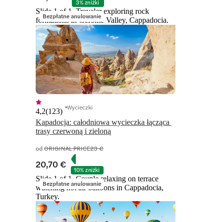
3% zniżki
Slide 1 of 1, Traveler exploring rock
Bezpłatne anulowanie
formations in Gerome Valley, Cappadocia.
Wycieczki
4,2
(
123
)
Kapadocja: całodniowa wycieczka łącząca 
trasy czerwoną i zieloną
od
ORIGINAL PRICE
23 €
20,70 €
10% zniżki
Slide 1 of 1, Couple relaxing on terrace
Bezpłatne anulowanie
watching hot air balloons in Cappadocia,
Turkey.