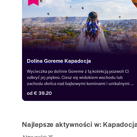
Dolina Goreme Kapadocja
Wycieczka po dolinie Goreme z tą kolekcją pozwoli Ci 
odkryć jej piękno. Ciesz się widokiem wschodu lub 
zachodu słońca nad bajkowymi kominami i unikalnymi 
formacjami skalnymi lub wybierz się na malownicze 
od
€ 39.20
wędrówki i trekking przez hipnotyzujące doliny i 
wąwozy.
Najlepsze aktywności w: Kapadocj