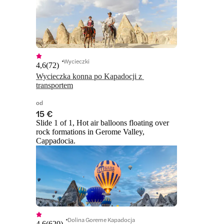
Wycieczki
4,6
(
72
)
Wycieczka konna po Kapadocji z 
transportem
od
15 €
Slide 1 of 1, Hot air balloons floating over
rock formations in Gerome Valley,
Cappadocia.
Dolina Goreme Kapadocja
4,6
(
620
)