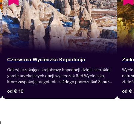
Czerwona Wycieczka Kapadocja
Ziel
Odkryj urzekające krajobrazy Kapadocji dzięki szerokiej 
Wyciec
gamie urzekających opcji wycieczek Red Wycieczka, 
natura
które zaspokoją pragnienia każdego podróżnika! Zanurz 
zieleń
się w bogatym gobelinie przeszłości Kapadocji, 
klaszt
od
€ 19
od
€ 
wędrując przez starożytne kościoły, inspirujące formacje 
podzi
skalne i urocze wioski. Każda wycieczka oferuje odrębną 
perspektywę, pozwalając Ci odkryć ukryte skarby i 
kultowe punkty orientacyjne, które sprawiają, że ten 
region jest tak niezwykły. Od wycieczek z 
a
przewodnikiem, które zagłębiają się w lokalną wiedzę, 
po bardziej zrelaksowane wycieczki, które pozwolą Ci 