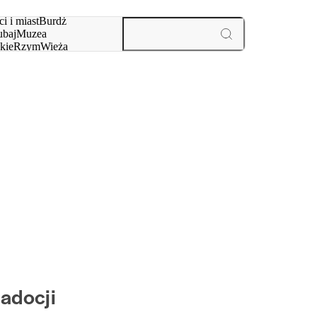
i i miast
Burdż
baj
Muzea
kie
Rzym
Wieża
yż
aktywności i miast
adocji