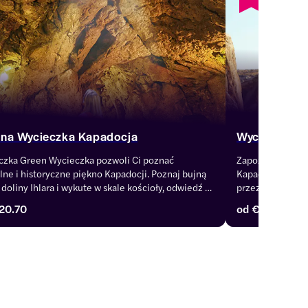
ona Wycieczka Kapadocja
Wycieczki q
zka Green Wycieczka pozwoli Ci poznać 
Zapoznaj się z n
lne i historyczne piękno Kapadocji. Poznaj bujną 
Kapadocji – znaj
 doliny Ihlara i wykute w skale kościoły, odwiedź 
przez doliny i w
or Selime ze starożytnymi freskami i odkryj 
dostosowane do
20.70
od
€ 15
emne miasto Derinkuyu.