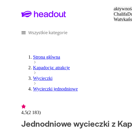
Szukaj
aktywnośc
Chalifa
Du
Watykańs
Eiffla
Par
Wszystkie kategorie
Strona główna
Kapadocja: atrakcje
Wycieczki
Wycieczki jednodniowe
4,5
(
2 183
)
Jednodniowe wycieczki z Kap