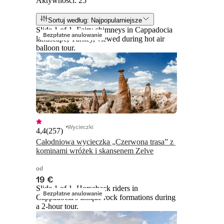
Aktywności: 25
Sortuj według: Najpopularniejsze
Slide 1 of 1, Fairy chimneys in Cappadocia
Bezpłatne anulowanie
landscape, Turkey, viewed during hot air
balloon tour.
Wycieczki
4,4
(
257
)
Całodniowa wycieczka „Czerwona trasa” z 
kominami wróżek i skansenem Zelve
od
19 €
Slide 1 of 1, Horseback riders in
Bezpłatne anulowanie
Cappadocia's unique rock formations during
a 2-hour tour.