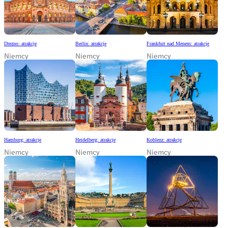
Drezno: atrakcje
Berlin: atrakcje
Frankfurt nad Menem: atrakcje
Niemcy
Niemcy
Niemcy
Hamburg: atrakcje
Heidelberg: atrakcje
Koblenz: atrakcje
Niemcy
Niemcy
Niemcy