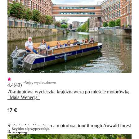
Rejsy wycieczkowe
4,4
(
40
)
70-minutowa wycieczka krajoznawcza po mieście motorówką 
"Mała Wenecja"
17 €
Slide 1 of 1, Guests on a motorboat tour through Auwald forest
Szybko się wyprzedaje
in Leipzig.