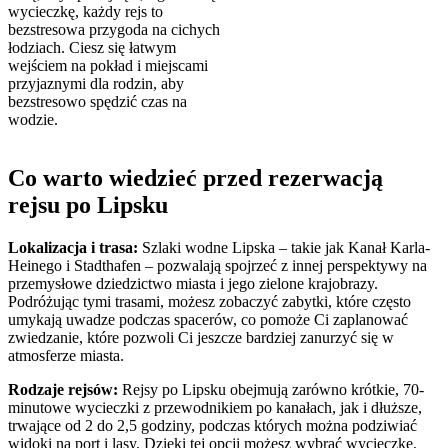
wycieczkę, każdy rejs to
bezstresowa przygoda na cichych
łodziach. Ciesz się łatwym
wejściem na pokład i miejscami
przyjaznymi dla rodzin, aby
bezstresowo spędzić czas na
wodzie.
Co warto wiedzieć przed rezerwacją
rejsu po Lipsku
Lokalizacja i trasa:
Szlaki wodne Lipska – takie jak Kanał Karla-
Heinego i Stadthafen – pozwalają spojrzeć z innej perspektywy na
przemysłowe dziedzictwo miasta i jego zielone krajobrazy.
Podróżując tymi trasami, możesz zobaczyć zabytki, które często
umykają uwadze podczas spacerów, co pomoże Ci zaplanować
zwiedzanie, które pozwoli Ci jeszcze bardziej zanurzyć się w
atmosferze miasta.
Rodzaje rejsów:
Rejsy po Lipsku obejmują zarówno krótkie, 70-
minutowe wycieczki z przewodnikiem po kanałach, jak i dłuższe,
trwające od 2 do 2,5 godziny, podczas których można podziwiać
widoki na port i lasy. Dzięki tej opcji możesz wybrać wycieczkę,