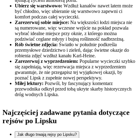
tętniącą życiem atmosferą portu.
Ubierz się warstwowo:
Wzdłuż kanałów nawet latem może
być chłodno, więc ubieranie się warstwowo zapewni ci
komfort podczas całej wycieczki.
Zarezerwuj sobie miejsce:
Na większości łodzi miejsca nie
są numerowane, więc wczesne wejście na pokład pozwala
wybrać idealne miejsce przy oknie, z którego można
podziwiać ceglane młyny i bujną roślinność nadbrzeżną.
Rób świetne zdjęcia:
Światło w południe podkreśla
przemysłowe dziedzictwo i zieleń, dając świetne okazje do
robienia zdjęć wzdłuż kanału Karl-Heine.
Zarezerwuj z wyprzedzeniem:
Popularne wycieczki szybko
się zapełniają, więc rezerwacja miejsca z wyprzedzeniem
gwarantuje, że nie przegapisz tej wyjątkowej okazji, by
poznać Lipsk z zupełnie nowej perspektywy.
Miłej lektury:
Pozwól, by fascynujący komentarz
przewodnika odkrył przed tobą ukryte skarby historycznych
dróg wodnych Lipska.
Najczęściej zadawane pytania dotyczące
rejsów po Lipsku
Jak długo trwają rejsy po Lipsku?