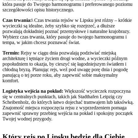
która pasuje do Twojego harmonogramu i preferowanego poziomu
szczegółowości opisu historycznego.
Czas trwania:\
Czas trwania rejsów w Lipsku jest różny – krótkie
wycieczki są idealne, żeby szybko się rozejrzeć, a dłuższe
pozwalają dokładniej poznać przemysłowe i naturalne krajobrazy.
Wybierz czas trwania, który pasuje do twojego harmonogramu i
tempa, w jakim chcesz poznawać świat.
Termin:
Rejsy w ciągu dnia pozwalają podziwiać miejską
architekturę i tętniące życiem drogi wodne, a wycieczki późnym
popołudniem to okazja, by cieszyć się łagodniejszym światłem i
chłodną bryzą. Planując rejs, weź pod uwagę porę dnia i pogodę
panującą o tej porze roku, aby zapewnić sobie maksymalny
komfort.
Logistyka wejścia na pokład:
Większość wycieczek rozpoczyna
się w centralnych punktach, takich jak Stadthafen Leipzig czy
Scheibenholz, do których łatwo dojechać tramwajem lub taksówką.
Znajomość miejsca rozpoczęcia rejsu z wyprzedzeniem pomaga
zapewnić sprawny przebieg wejścia na pokład i spokojny początek
Twojej wodnej przygody.
Który rejs po Lipsku będzie dla Ciebie