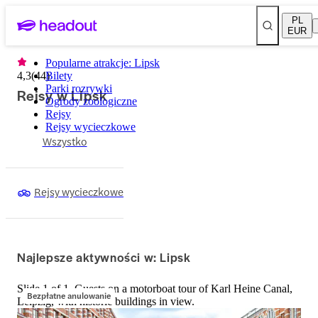
PL
EUR
Popularne atrakcje: Lipsk
4,3
(
44
Bilety
)
Parki rozrywki
Rejsy w Lipsk
Ogrody zoologiczne
Rejsy
Rejsy wycieczkowe
Wszystko
Rejsy wycieczkowe
Najlepsze aktywności w: Lipsk
Slide 1 of 1, Guests on a motorboat tour of Karl Heine Canal,
Bezpłatne anulowanie
Leipzig, with historic buildings in view.