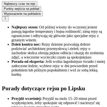
Najlepszy czas na rejs
Punkty wejścia na pokład
Wyposażenie na pokładzie
Najlepszy sezon:
Od późnej wiosny do wczesnej jesieni
panują łagodne temperatury i bujna roślinność; zimą rejsy są
ograniczone i odbywają się głównie jako specjalne rejsy z
grzanym winem.
Dzień kontra noc:
Rejsy dzienne pozwalają dobrze
podziwiać architekturę przemysłową i zieleń; rejsy o
zachodzie słońca oferują piękne odbicia i okazję do zrobienia
zdjęć, a wieczorne wycieczki często są spokojniejsze.
Porada od eksperta:
Jeśli wolisz łagodniejsze światło i mniej
zatłoczone łodzie, wybierz rejsy w dni powszednie przed
południem lub późnym popołudniem i weź ze sobą lekką
kurtkę.
Porady dotyczące rejsu po Lipsku
Przyjdź wcześniej:
Przyjdź na molo 15–20 minut przed
wypłynięciem, żeby spokojnie się odprawić i nacieszyć się