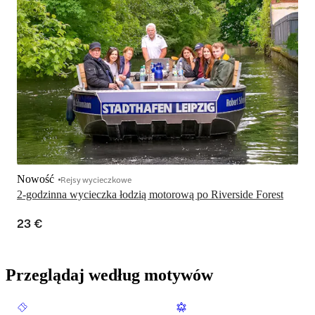
Nowość
Rejsy wycieczkowe
2-godzinna wycieczka łodzią motorową po Riverside Forest
23 €
Przeglądaj według motywów