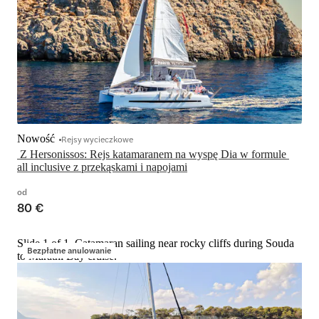
Nowość
Rejsy wycieczkowe
 Z Hersonissos: Rejs katamaranem na wyspę Dia w formule 
all inclusive z przekąskami i napojami
od
80 €
Slide 1 of 1, Catamaran sailing near rocky cliffs during Souda
Bezpłatne anulowanie
to Marathi Bay cruise.