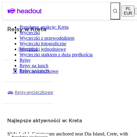
PL
EUR
Rejsy w Kreta
Popularne atrakcje: Kreta
Wycieczki
Wycieczki z przewodnikiem
Wycieczki fotograficzne
Wszystko
Wycieczki jednodniowe
Wycieczki statkiem z dużą prędkością
Rejsy
Rejsy na lunch
Rejsy na lunch
Rejsy wycieczkowe
Rejsy wycieczkowe
Najlepsze aktywności w: Kreta
Slide 1 of 1, Catamarans anchored near Dia Island, Crete, with
Bezpłatne anulowanie