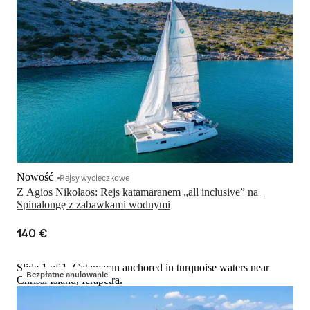
Nowość
Rejsy wycieczkowe
Z Agios Nikolaos: Rejs katamaranem „all inclusive” na 
Spinalongę z zabawkami wodnymi
140 €
Slide 1 of 1, Catamaran anchored in turquoise waters near
Bezpłatne anulowanie
Chrissi Island, Ierapetra.