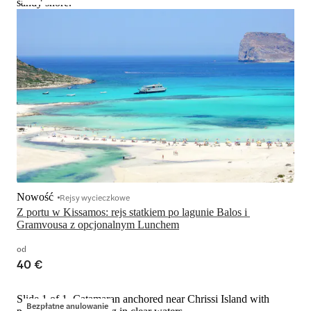
sandy shore.
Nowość
Rejsy wycieczkowe
Z portu w Kissamos: rejs statkiem po lagunie Balos i 
Gramvousa z opcjonalnym Lunchem
od
40 €
Slide 1 of 1, Catamaran anchored near Chrissi Island with
Bezpłatne anulowanie