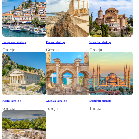
Peloponez: atrakcje
Rodos: atrakcje
Saloniki: atrakcje
Grecja
Grecja
Grecja
Korfu: atrakcje
Antalya: atrakcje
Stambuł: atrakcje
Grecja
Turcja
Turcja