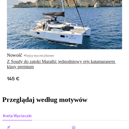
Nowość
Rejsy wycieczkowe
Z Soudy do zatoki Marathi: jednodniowy rejs katamaranem 
klasy premium
145 €
Przeglądaj według motywów
Kreta Wycieczki