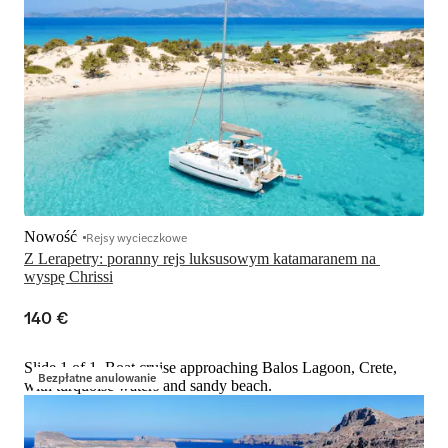
Nowość
Rejsy wycieczkowe
Z Lerapetry: poranny rejs luksusowym katamaranem na 
wyspę Chrissi
140 €
Slide 1 of 1, Boat cruise approaching Balos Lagoon, Crete,
Bezpłatne anulowanie
with turquoise waters and sandy beach.