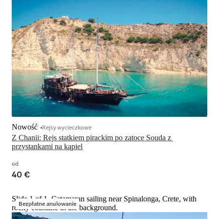
Nowość
Rejsy wycieczkowe
Z Chanii: Rejs statkiem pirackim po zatoce Souda z 
przystankami na kąpiel
od
40 €
Slide 1 of 1, Catamaran sailing near Spinalonga, Crete, with
Bezpłatne anulowanie
rocky coastline in the background.