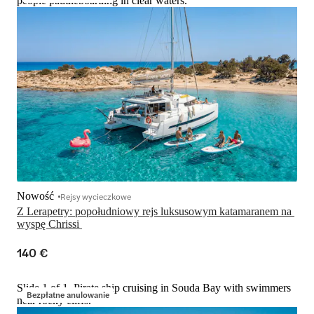
people paddleboarding in clear waters.
Nowość
Rejsy wycieczkowe
Z Lerapetry: popołudniowy rejs luksusowym katamaranem na 
wyspę Chrissi 
140 €
Slide 1 of 1, Pirate ship cruising in Souda Bay with swimmers
Bezpłatne anulowanie
near rocky cliffs.