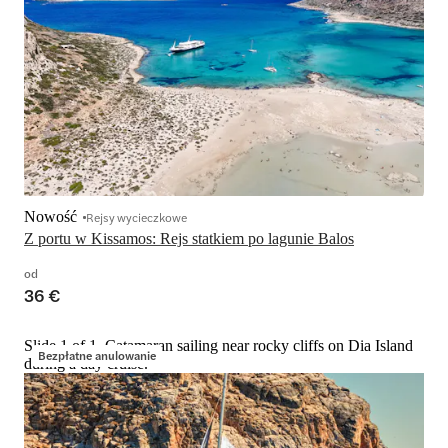
Nowość
Rejsy wycieczkowe
Z portu w Kissamos: Rejs statkiem po lagunie Balos
od
36 €
Slide 1 of 1, Catamaran sailing near rocky cliffs on Dia Island
Bezpłatne anulowanie
during a day cruise.