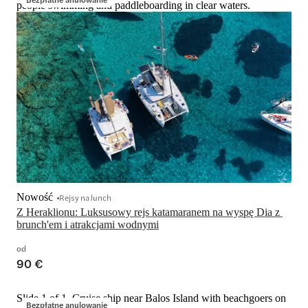
people swimming and paddleboarding in clear waters.
Nowość
Rejsy na lunch
Z Heraklionu: Luksusowy rejs katamaranem na wyspę Dia z 
brunch'em i atrakcjami wodnymi
od
90 €
Slide 1 of 1, Cruise ship near Balos Island with beachgoers on
Bezpłatne anulowanie