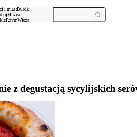
i i miast
Burdż
baj
Muzea
kie
Rzym
Wieża
yż
aktywności i miast
e z degustacją sycylijskich seró