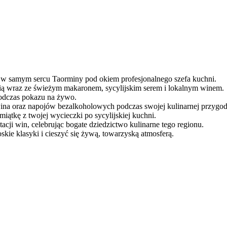
y w samym sercu Taorminy pod okiem profesjonalnego szefa kuchni.
 nią wraz ze świeżym makaronem, sycylijskim serem i lokalnym winem.
podczas pokazu na żywo.
ina oraz napojów bezalkoholowych podczas swojej kulinarnej przygod
iątkę z twojej wycieczki po sycylijskiej kuchni.
tacji win, celebrując bogate dziedzictwo kulinarne tego regionu.
kie klasyki i cieszyć się żywą, towarzyską atmosferą.