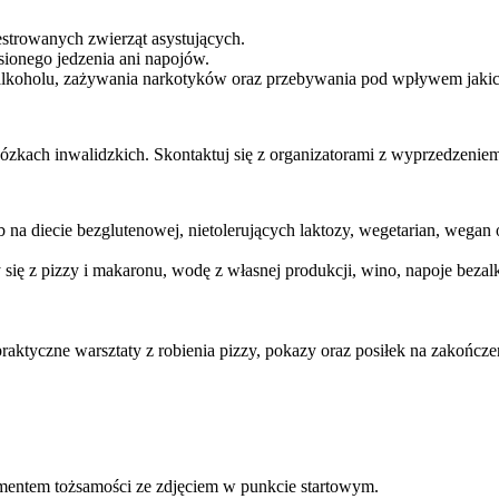
strowanych zwierząt asystujących.
sionego jedzenia ani napojów.
 alkoholu, zażywania narkotyków oraz przebywania pod wpływem jaki
zkach inwalidzkich. Skontaktuj się z organizatorami z wyprzedzeniem
 na diecie bezglutenowej, nietolerujących laktozy, wegetarian, wegan
 się z pizzy i makaronu, wodę z własnej produkcji, wino, napoje bezalk
aktyczne warsztaty z robienia pizzy, pokazy oraz posiłek na zakończen
ntem tożsamości ze zdjęciem w punkcie startowym.