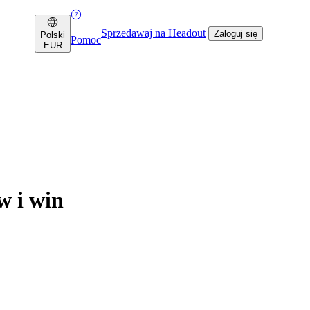
Sprzedawaj na Headout
Zaloguj się
Polski
Pomoc
EUR
w i win