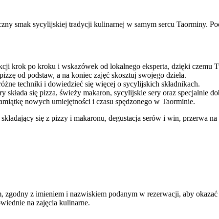
czny smak sycylijskiej tradycji kulinarnej w samym sercu Taorminy. P
ukcji krok po kroku i wskazówek od lokalnego eksperta, dzięki czemu Tw
pizzę od podstaw, a na koniec zajęć skosztuj swojego dzieła.
żne techniki i dowiedzieć się więcej o sycylijskich składnikach.
y składa się pizza, świeży makaron, sycylijskie sery oraz specjalnie d
 pamiątkę nowych umiejętności i czasu spędzonego w Taorminie.
 składający się z pizzy i makaronu, degustacja serów i win, przerwa n
, zgodny z imieniem i nazwiskiem podanym w rezerwacji, aby okazać 
wiednie na zajęcia kulinarne.