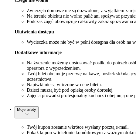
Czego nie wolno
Zwierzęta domowe nie są dozwolone, z wyjątkiem zareje
Na terenie obiektu nie wolno palić ani spożywać przynie
Podczas zajęć obowiązuje całkowity zakaz spożywania
Ułatwienia dostępu
Wycieczka może nie być w pełni dostępna dla osób na wó
Dodatkowe informacje
Na życzenie możemy dostosować posiłki do potrzeb osób
operatora z wyprzedzeniem.
Twój bilet obejmuje przerwę na kawę, posiłek składający
uczestnictwa.
Napiwki nie są wliczone w cenę biletu.
Dzieci muszą być pod opieką osoby dorosłej.
Zajęcia prowadzi profesjonalny kucharz i obejmują one pr
Moje bilety
Twój kupon zostanie wkrótce wysłany pocztą e-mail.
Pokaż kupon w telefonie komórkowym z ważnym dokume