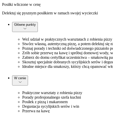
Posiłki wliczone w cenę
Delektuj się pysznym posiłkiem w ramach swojej wycieczki
Główne punkty
Weź udział w praktycznych warsztatach z robienia pizz
Stwórz własną, autentyczną pizzę, a potem delektuj się
Poznaj porady i techniki od doświadczonego pizzaiolo 
Zrób sobie przerwę na kawę i spróbuj domowej wody, w
Zabierz do domu certyfikat uczestnictwa – smakowitą pam
Skosztuj specjalnie dobranych sycylijskich serów i degus
Idealne miejsce dla smakoszy, którzy chcą opanować włos
W cenie
Praktyczne warsztaty z robienia pizzy
Porady profesjonalnego szefa kuchni
Posiłek z pizzą i makaronem
Degustacja sycylijskich serów i win
Przerwa na kawę