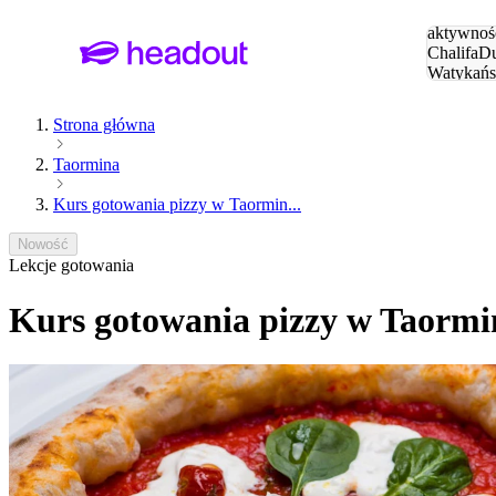
Szukaj
aktywnośc
Chalifa
Du
Watykańs
Eiffla
Par
Strona główna
Taormina
Kurs gotowania pizzy w Taormin...
Nowość
Lekcje gotowania
Kurs gotowania pizzy w Taormini