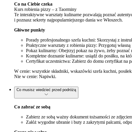
Co na Ciebie czeka
Kurs robienia pizzy – z Taorminy
Te interaktywne warsztaty kulinarne pozwalają poznać autenty
i poznasz sekrety najpopularniejszego dania we Włoszech.
Główne punkty
Porady profesjonalnego szefa kuchni: Skorzystaj z instr
Praktyczne warsztaty z robienia pizzy: Przygotuj własną 
Pokaz kulinarny: Obejrzyj pokaz na żywo, żeby poznać ró
Kompletne doznanie kulinarne: usiądź do posiłku, na któr
Certyfikat uczestnictwa: Zabierz do domu certyfikat na
W cenie: wszystkie składniki, wskazówki szefa kuchni, posiłek
Nie w cenie: Napiwki.
Co musisz wiedzieć przed podróżą
Co zabrać ze sobą
Zabierz ze sobą ważny dokument tożsamości ze zdjęciem
Załóż wygodne ubranie i buty z zakrytymi palcami, odpo