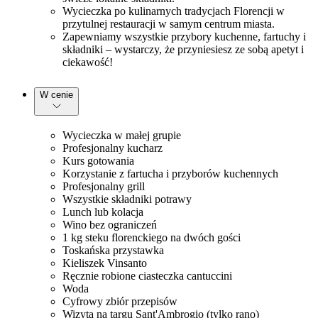
Wycieczka po kulinarnych tradycjach Florencji w
przytulnej restauracji w samym centrum miasta.
Zapewniamy wszystkie przybory kuchenne, fartuchy i
składniki – wystarczy, że przyniesiesz ze sobą apetyt i
ciekawość!
W cenie
Wycieczka w małej grupie
Profesjonalny kucharz
Kurs gotowania
Korzystanie z fartucha i przyborów kuchennych
Profesjonalny grill
Wszystkie składniki potrawy
Lunch lub kolacja
Wino bez ograniczeń
1 kg steku florenckiego na dwóch gości
Toskańska przystawka
Kieliszek Vinsanto
Ręcznie robione ciasteczka cantuccini
Woda
Cyfrowy zbiór przepisów
Wizyta na targu Sant'Ambrogio (tylko rano)