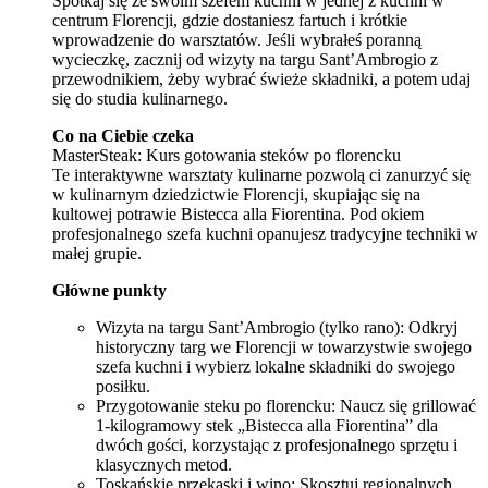
Spotkaj się ze swoim szefem kuchni w jednej z kuchni w
centrum Florencji, gdzie dostaniesz fartuch i krótkie
wprowadzenie do warsztatów. Jeśli wybrałeś poranną
wycieczkę, zacznij od wizyty na targu Sant’Ambrogio z
przewodnikiem, żeby wybrać świeże składniki, a potem udaj
się do studia kulinarnego.
Co na Ciebie czeka
MasterSteak: Kurs gotowania steków po florencku
Te interaktywne warsztaty kulinarne pozwolą ci zanurzyć się
w kulinarnym dziedzictwie Florencji, skupiając się na
kultowej potrawie Bistecca alla Fiorentina. Pod okiem
profesjonalnego szefa kuchni opanujesz tradycyjne techniki w
małej grupie.
Główne punkty
Wizyta na targu Sant’Ambrogio (tylko rano): Odkryj
historyczny targ we Florencji w towarzystwie swojego
szefa kuchni i wybierz lokalne składniki do swojego
posiłku.
Przygotowanie steku po florencku: Naucz się grillować
1-kilogramowy stek „Bistecca alla Fiorentina” dla
dwóch gości, korzystając z profesjonalnego sprzętu i
klasycznych metod.
Toskańskie przekąski i wino: Skosztuj regionalnych