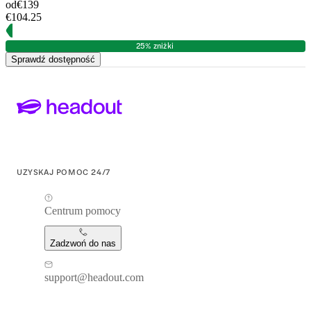
od
€139
€104.25
25% zniżki
Sprawdź dostępność
UZYSKAJ POMOC 24/7
Centrum pomocy
Zadzwoń do nas
support@headout.com