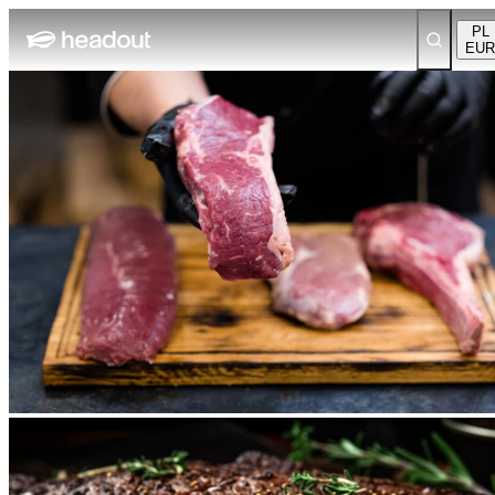
PL
EUR