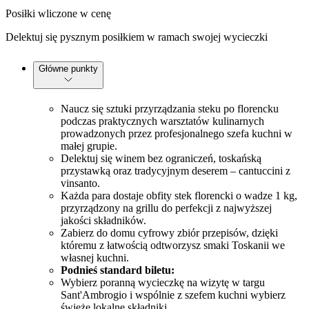
Posiłki wliczone w cenę
Delektuj się pysznym posiłkiem w ramach swojej wycieczki
Główne punkty
Naucz się sztuki przyrządzania steku po florencku
podczas praktycznych warsztatów kulinarnych
prowadzonych przez profesjonalnego szefa kuchni w
małej grupie.
Delektuj się winem bez ograniczeń, toskańską
przystawką oraz tradycyjnym deserem – cantuccini z
vinsanto.
Każda para dostaje obfity stek florencki o wadze 1 kg,
przyrządzony na grillu do perfekcji z najwyższej
jakości składników.
Zabierz do domu cyfrowy zbiór przepisów, dzięki
któremu z łatwością odtworzysz smaki Toskanii we
własnej kuchni.
Podnieś standard biletu:
Wybierz poranną wycieczkę na wizytę w targu
Sant'Ambrogio i wspólnie z szefem kuchni wybierz
świeże lokalne składniki.