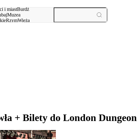
i i miast
Burdż
baj
Muzea
kie
Rzym
Wieża
yż
aktywności i miast
awła + Bilety do London Dungeon