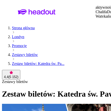
Szukaj
aktywnośc
Chalifa
Du
Watykańs
Eiffla
Par
Strona główna
Londyn
Promocje
Zestawy biletów
Zestaw biletów: Katedra św. Pa...
4,4
(
5 152
)
Zestawy biletów
Zestaw biletów: Katedra św. P