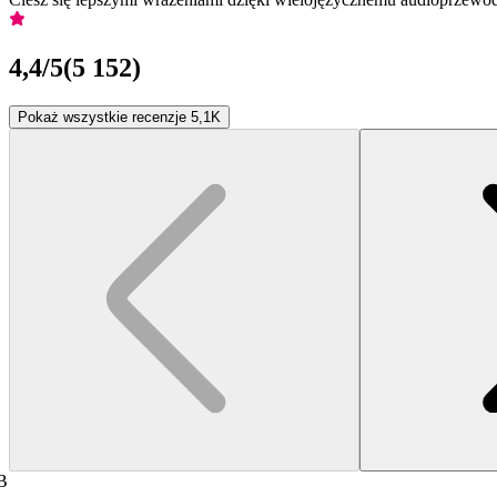
4,4
/5
(
5 152
)
Pokaż wszystkie recenzje 5,1K
B