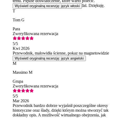
temu. Piękne doświadczenie, które warto polecić.
Przewodniczka również spisała się na medal. Dziękuję.
Wyświetl oryginalną recenzję: język włoski
T
Tom G
Para
Zweryfikowana rezerwacja
5
/5
Kwi 2026
Przewodnik, malowidła ścienne, pokaz na magnetowidzie
Wyświetl oryginalną recenzję: język angielski
M
Massimo M
Grupa
Zweryfikowana rezerwacja
5
/5
Mar 2026
Przewodnik bardzo dobrze wyjaśnił poszczególne okresy
historyczne oraz ślady, dzięki którym można stworzyć tak
dokładny opis. A możliwość wirtualnego obejrzenia, jak