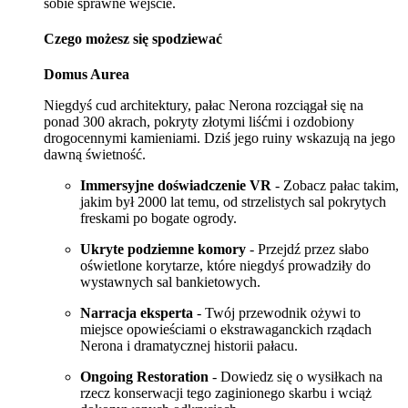
sobie sprawne wejście.
Czego możesz się spodziewać
Domus Aurea
Niegdyś cud architektury, pałac Nerona rozciągał się na
ponad 300 akrach, pokryty złotymi liśćmi i ozdobiony
drogocennymi kamieniami. Dziś jego ruiny wskazują na jego
dawną świetność.
Immersyjne doświadczenie VR
- Zobacz pałac takim,
jakim był 2000 lat temu, od strzelistych sal pokrytych
freskami po bogate ogrody.
Ukryte podziemne komory
- Przejdź przez słabo
oświetlone korytarze, które niegdyś prowadziły do
wystawnych sal bankietowych.
Narracja eksperta
- Twój przewodnik ożywi to
miejsce opowieściami o ekstrawaganckich rządach
Nerona i dramatycznej historii pałacu.
Ongoing Restoration
- Dowiedz się o wysiłkach na
rzecz konserwacji tego zaginionego skarbu i wciąż