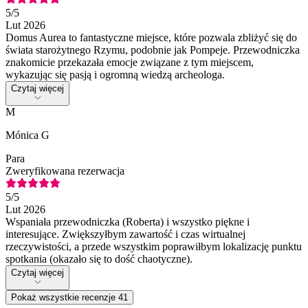
5
/5
Lut 2026
Domus Aurea to fantastyczne miejsce, które pozwala zbliżyć się do
świata starożytnego Rzymu, podobnie jak Pompeje. Przewodniczka
znakomicie przekazała emocje związane z tym miejscem,
wykazując się pasją i ogromną wiedzą archeologa.
Czytaj więcej
M
Mónica G
Para
Zweryfikowana rezerwacja
5
/5
Lut 2026
Wspaniała przewodniczka (Roberta) i wszystko piękne i
interesujące. Zwiększyłbym zawartość i czas wirtualnej
rzeczywistości, a przede wszystkim poprawiłbym lokalizację punktu
spotkania (okazało się to dość chaotyczne).
Czytaj więcej
Pokaż wszystkie recenzje 41