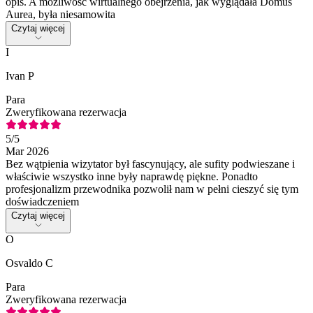
opis. A możliwość wirtualnego obejrzenia, jak wyglądała Domus
Aurea, była niesamowita
Czytaj więcej
I
Ivan P
Para
Zweryfikowana rezerwacja
5
/5
Mar 2026
Bez wątpienia wizytator był fascynujący, ale sufity podwieszane i
właściwie wszystko inne były naprawdę piękne. Ponadto
profesjonalizm przewodnika pozwolił nam w pełni cieszyć się tym
doświadczeniem
Czytaj więcej
O
Osvaldo C
Para
Zweryfikowana rezerwacja