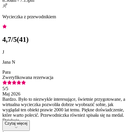
8:30am - 7:15pm
Wycieczka z przewodnikiem
4,7
/5
(
41
)
J
Jana N
Para
Zweryfikowana rezerwacja
5
/5
Maj 2026
Bardzo. Było to niezwykle interesujące, świetnie przygotowane, a
wirtualna wycieczka pozwoliła dobrze wyobrazić sobie, jak
wyglądał ten obiekt prawie 2000 lat temu. Piękne doświadczenie,
które warto polecić. Przewodniczka również spisała się na medal.
Dziękuję.
Czytaj więcej