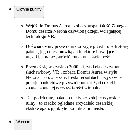
Główne punkty
Wejdź do Domus Aurea i zobacz wspaniałość Złotego
Domu cesarza Nerona ożywioną dzięki wciągającej
technologii VR.
Doświadczony przewodnik odkryje przed Tobą historię
pałacu, jego niesamowitą architekturę i trwające
wysiłki, aby przywrócić mu dawną świetność.
Przenieś się w czasie o 2000 lat, zakładając zestaw
słuchawkowy VR i zobacz Domus Aurea w stylu
Nerona - złocone sale, freski na sufitach i wystawne
pokoje bankietowe przywrócone do życia dzięki
zaawansowanej rzeczywistości wirtualnej.
Ten podziemny pałac to nie tylko kolejne rzymskie
ruiny - to rzadko oglądane arcydzieło cesarskiej
ekstrawagancji, ukryte pod ulicami miasta.
W cenie