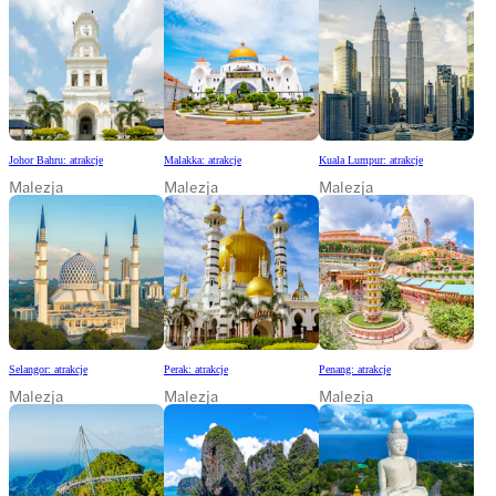
Johor Bahru: atrakcje
Malakka: atrakcje
Kuala Lumpur: atrakcje
Malezja
Malezja
Malezja
Selangor: atrakcje
Perak: atrakcje
Penang: atrakcje
Malezja
Malezja
Malezja