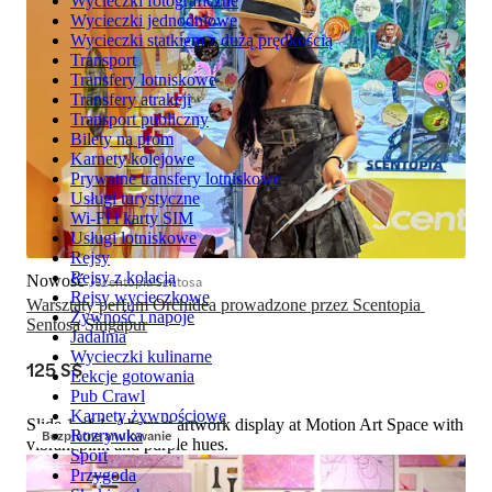
Wycieczki fotograficzne
Wycieczki jednodniowe
Wycieczki statkiem z dużą prędkością
Transport
Transfery lotniskowe
Transfery atrakcji
Transport publiczny
Bilety na prom
Karnety kolejowe
Prywatne transfery lotniskowe
Usługi turystyczne
Wi-Fi i karty SIM
Usługi lotniskowe
Rejsy
Rejsy z kolacją
Nowość
Scentopia Sentosa
Rejsy wycieczkowe
Warsztaty perfum Orchidea prowadzone przez Scentopia 
Żywność i napoje
Sentosa Singapur
Jadalnia
Wycieczki kulinarne
125 S$
Lekcje gotowania
Pub Crawl
Karnety żywnościowe
Slide 1 of 1, Abstract artwork display at Motion Art Space with
Bezpłatne anulowanie
Rozrywka
vibrant pink and purple hues.
Sport
Przygoda