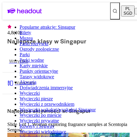
PL
SGD
Popularne atrakcje: Singapur
4,8
(
10
Bilety
)
Muzea
Najlepsze klasy w Singapur
Parki rozrywki
Ogrody zoologiczne
Parki
Wszystko
Parki wodne
Karty miejskie
Punkty orientacyjne
Tarasy widokowe
Warsztaty
Akwaria
Doświadczenia immersyjne
Wycieczki
Wycieczki piesze
Wycieczki z przewodnikiem
Najlepsze aktywności w: Singapur
Wycieczki wskakuj/wyskakuj Singapur
Wycieczki po mieście
Wycieczki prywatne
Slide 1 of 1, Woman exploring fragrance samples at Scentopia
Rowery i Segway
Sentosa.
Wycieczki wielodniowe