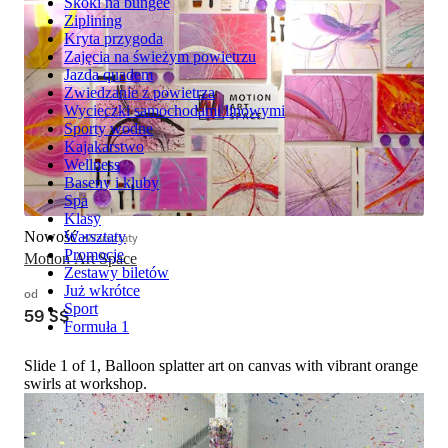
Skoki na bungee
Ziplining
Kryta przygoda
Zajęcia na świeżym powietrzu
Jazda quadem
Zwiedzanie z powietrza
Wycieczki samochodami linowymi
Sporty wodne
Kajakarstwo
Wellness
Baseny i kluby
Spa
Klasy
Nowość
Warsztaty
Warsztaty
Promocje
Motion Art Space
Zestawy biletów
Już wkrótce
od
Sport
59 S$
Formuła 1
Slide 1 of 1, Balloon splatter art on canvas with vibrant orange
swirls at workshop.