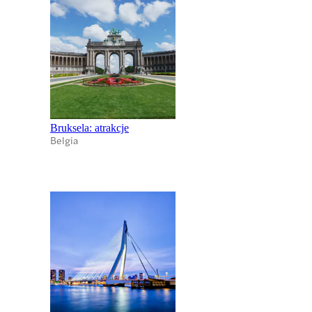
Bruksela: atrakcje
Belgia