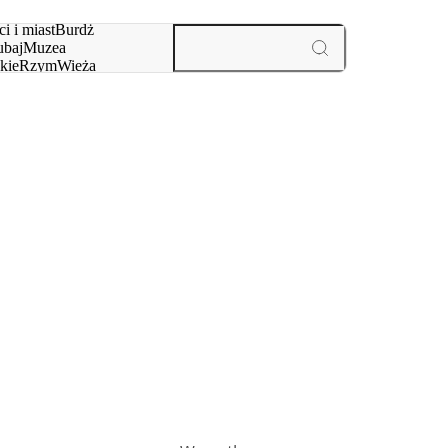
i i miast
Burdż
baj
Muzea
kie
Rzym
Wieża
yż
aktywności i miast