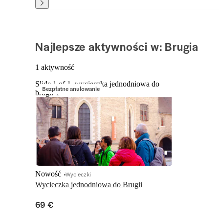
Najlepsze aktywności w: Brugia
1 aktywność
Slide 1 of 1, wycieczka jednodniowa do
Bezpłatne anulowanie
brugii-1
Nowość
Wycieczki
Wycieczka jednodniowa do Brugii
69 €