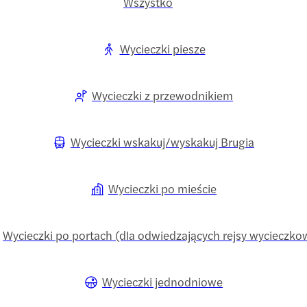
Wszystko
Wycieczki piesze
Wycieczki z przewodnikiem
Wycieczki wskakuj/wyskakuj Brugia
Wycieczki po mieście
Wycieczki po portach (dla odwiedzających rejsy wycieczko
Wycieczki jednodniowe