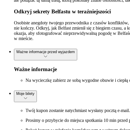
ale podążać tą samą trasą, którą pokonały znane osobistości, 
Odkryj sekrety Belfastu w teraźniejszości
Osobiste anegdoty twojego przewodnika z czasów konfliktów, w
nie kończy. Odkryj, jak Belfast zmienił się z biegiem czasu, 
okazja, aby sfotografować nieprzewidywalną pogodę w Belfaśc
w mieście.
Ważne informacje przed wyjazdem
Ważne informacje
Na wycieczkę zabierz ze sobą wygodne obuwie i ciepłą 
Moje bilety
Twój kupon zostanie natychmiast wysłany pocztą e-mail.
Prosimy o przybycie do miejsca spotkania 10 min przed