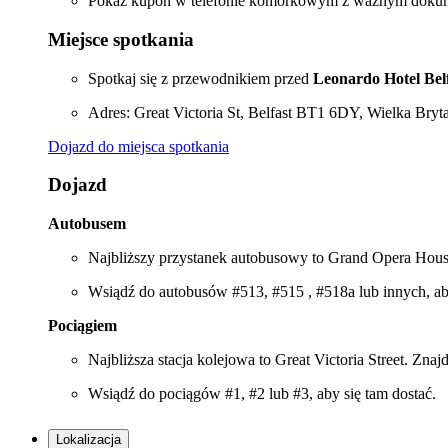
Pokaż kupon w telefonie komórkowym z ważnym dokume
Miejsce spotkania
Spotkaj się z przewodnikiem przed
Leonardo Hotel Belf
Adres: Great Victoria St, Belfast BT1 6DY, Wielka Bryta
Dojazd do miejsca spotkania
Dojazd
Autobusem
Najbliższy przystanek autobusowy to Grand Opera House.
Wsiądź do autobusów #513, #515 , #518a lub innych, aby
Pociągiem
Najbliższa stacja kolejowa to Great Victoria Street. Znaj
Wsiądź do pociągów #1, #2 lub #3, aby się tam dostać.
Lokalizacja