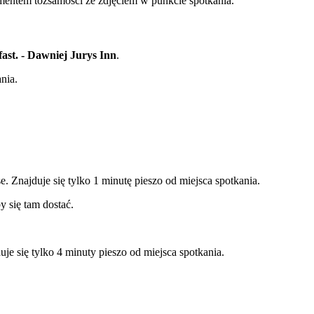
ntem tożsamości ze zdjęciem w punkcie spotkania.
ast. - Dawniej Jurys Inn
.
nia.
 Znajduje się tylko 1 minutę pieszo od miejsca spotkania.
 się tam dostać.
duje się tylko 4 minuty pieszo od miejsca spotkania.