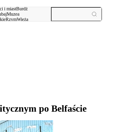
i i miast
Burdż
baj
Muzea
kie
Rzym
Wieża
yż
aktywności i miast
itycznym po Belfaście