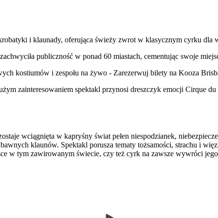
akrobatyki i klaunady, oferująca świeży zwrot w klasycznym cyrku dla
zachwyciła publiczność w ponad 60 miastach, cementując swoje miejs
wych kostiumów i zespołu na żywo - Zarezerwuj bilety na Kooza Brisba
użym zainteresowaniem spektakl przynosi dreszczyk emocji Cirque du S
ostaje wciągnięta w kapryśny świat pełen niespodzianek, niebezpiecz
bawnych klaunów. Spektakl porusza tematy tożsamości, strachu i więzi
ce w tym zawirowanym świecie, czy też cyrk na zawsze wywróci jego