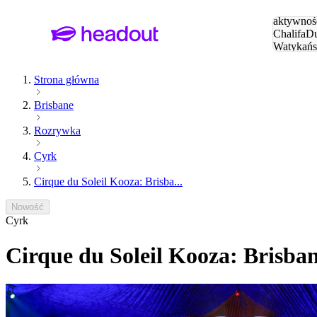
Szukaj
aktywnośc
Chalifa
Du
Watykańs
Eiffla
Par
Strona główna
Brisbane
Rozrywka
Cyrk
Cirque du Soleil Kooza: Brisba...
Nowość
Cyrk
Cirque du Soleil Kooza: Brisba