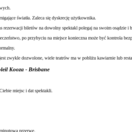
owych.
 migające światła. Zaleca się dyskrecję użytkownika.
s rezerwacji biletów na dowolny spektakl polegaj na swoim osądzie i 
eczeństwo, po przybyciu na miejsce konieczna może być kontrola bez
formalny.
 jest zwykle dozwolone, wiele teatrów ma w pobliżu kawiarnie lub resta
leil Kooza - Brisbane
ebie miejsc i dat spektakli.
5-minutową przerwę.