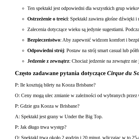
Ten spektakl jest odpowiedni dla wszystkich grup wiek
Ostrzeżenie o treści
: Spektakl zawiera głośne dźwięki i
Zalecenia dotyczące wieku są jedynie sugestiami. Podcza
Bezpieczeństwo
: Aby zapewnić widzom komfort i bezpi
Odpowiedni strój
: Postaw na strój smart casual lub pół
Jedzenie z zewnątrz
: Chociaż jedzenie na zewnątrz nie
Często zadawane pytania dotyczące
Cirque du So
P: Ile kosztują bilety na Kooza Brisbane?
O: Ceny mogą ulec zmianie w zależności od wybranych przez Ci
P: Gdzie gra Kooza w Brisbane?
A: Spektakl jest grany w Under the Big Top.
P: Jak długo trwa występ?
O: Spektakl trwa około 2 godzin i 20 minut, wliczając w to 2