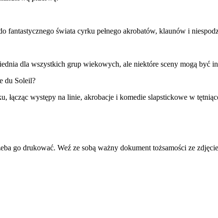
do fantastycznego świata cyrku pełnego akrobatów, klaunów i niespod
ednia dla wszystkich grup wiekowych, ale niektóre sceny mogą być in
e du Soleil?
 łącząc występy na linie, akrobacje i komedie slapstickowe w tętniące
rzeba go drukować. Weź ze sobą ważny dokument tożsamości ze zdjęciem