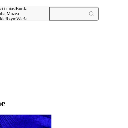
i i miast
Burdż
baj
Muzea
kie
Rzym
Wieża
yż
aktywności i miast
ne