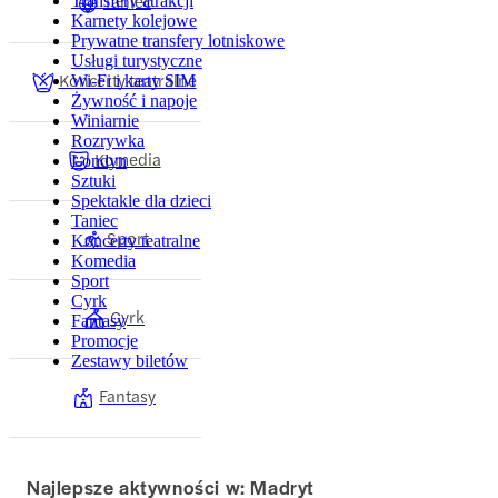
Taniec
Transfery atrakcji
Karnety kolejowe
Prywatne transfery lotniskowe
Usługi turystyczne
Koncerty teatralne
Wi-Fi i karty SIM
Żywność i napoje
Winiarnie
Rozrywka
Komedia
Londyn
Sztuki
Spektakle dla dzieci
Taniec
Sport
Koncerty teatralne
Komedia
Sport
Cyrk
Cyrk
Fantasy
Promocje
Zestawy biletów
Fantasy
Najlepsze aktywności w: Madryt