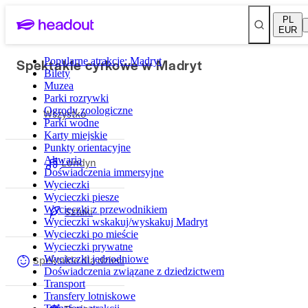
PL
EUR
Spektakle cyrkowe w Madryt
Popularne atrakcje: Madryt
Bilety
Muzea
Parki rozrywki
Ogrody zoologiczne
Wszystko
Parki wodne
Karty miejskie
Punkty orientacyjne
Akwaria
Londyn
Doświadczenia immersyjne
Wycieczki
Wycieczki piesze
Wycieczki z przewodnikiem
Sztuki
Wycieczki wskakuj/wyskakuj Madryt
Wycieczki po mieście
Wycieczki prywatne
Spektakle dla dzieci
Wycieczki jednodniowe
Doświadczenia związane z dziedzictwem
Transport
Transfery lotniskowe